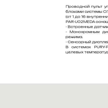
Проводной пульт уп
блоками системы CI
(от 1 до 16 внутренн
PAR-U02MEDA оснащ
- Встроенные датчи
- Монохромным ди
режима.
- Сенсорный диспл
В системах PURY-
целевых температур