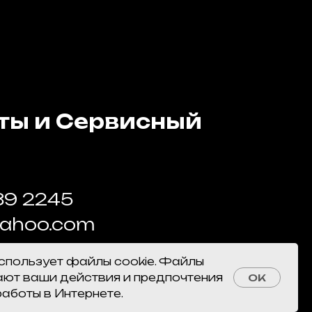
ты и Сервисный
89 2245
yahoo.com
использует файлы cookie. Файлы
ала Неделина, 6А, Одинцово,
ают ваши действия и предпочтения
OK
 область
работы в Интернете.
ся недалеко от станции МЦД