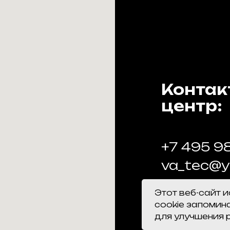
Контак
центр:
+7 495 9
va_tec@
Этот веб-сайт 
Улица Марш
cookie запомин
Московская
для улучшения 
Мы находим