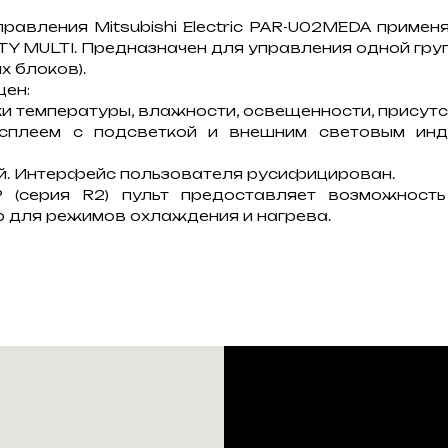
равления Mitsubishi Electric PAR-U02MEDA примен
TY MULTI. Предназначен для управления одной гр
их блоков).
ен:
ки температуры, влажности, освещенности, присутс
сплеем с подсветкой и внешним световым инд
ей. Интерфейс пользователя русифицирован.
P (серия R2) пульт предоставляет возможность
 для режимов охлаждения и нагрева.