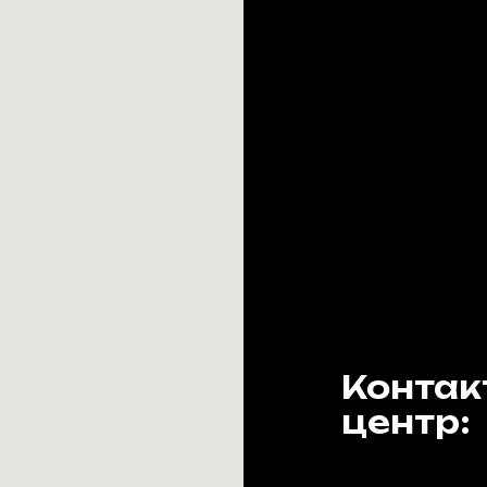
Контак
центр: