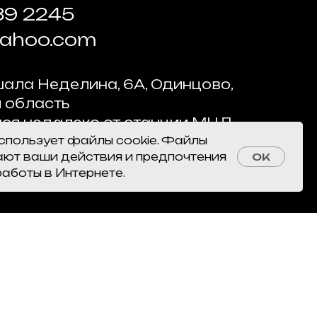
89 2245
yahoo.com
ала Неделина, 6А, Одинцово,
 область
ся недалеко от станции МЦД
использует файлы cookie. Файлы
 Бизнес Центр "West East"
ают ваши действия и предпочтения
OK
работы в Интернете.