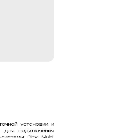
очной установки к
я для подключения
истемы City Multi.