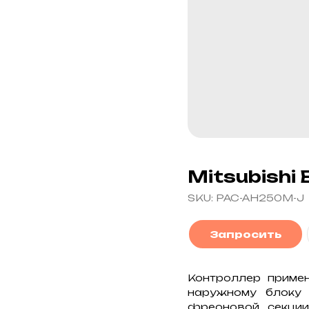
Mitsubishi
SKU:
PAC-AH250M-J
Запросить
Контроллер приме
наружному блоку 
фреоновой секции 