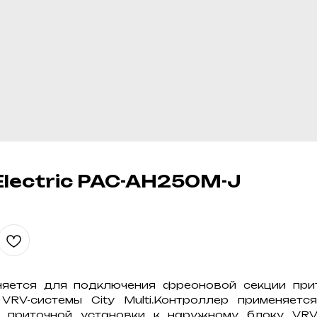
 Electric PAC-AH250M-J
няется для подключения фреоновой секции прит
VRV-системы City Multi.Контроллер применяетс
приточной установки к наружному блоку VRV-с