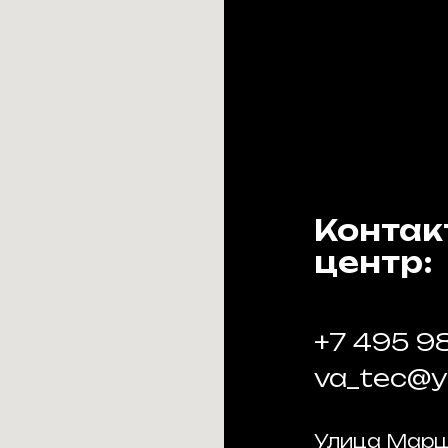
Контак
центр:
+7 495 9
va_tec@
Улица Марш