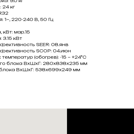
а: 9.0 кг
 24 кг
R32
 1~, 220-240 В, 50 Гц
кВт: мар.15
3.15 кВт
фективность SEER: 08.янв
фективность SCOP: 04.июн
емператур (обогрев): -15 ~ +24°C
го блока ВxШxГ: 280x838x235 мм
 блока ВxШxГ: 538x699x249 мм