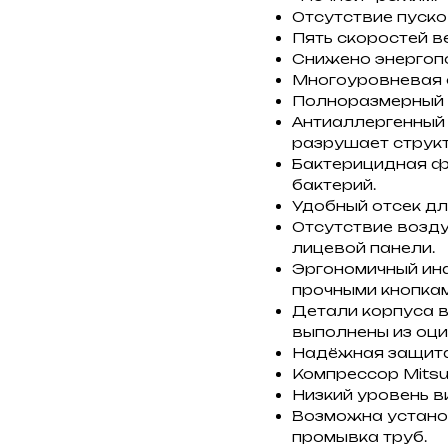
Отсутствие пуско
Пять скоростей в
Снижено энергоп
Многоуровневая 
Полноразмерный 
Антиаллергенный
разрушает струк
Бактерицидная ф
бактерий.
Удобный отсек дл
Отсутствие возду
лицевой панели.
Эргономичный ин
прочными кнопкам
Детали корпуса в
выполнены из оци
Надёжная защита
Компрессор Mitsub
Низкий уровень в
Возможна установ
промывка труб.