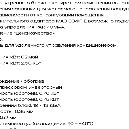
внутреннего блока в конкретном помещении выпол
ения заслонки для желаемого направления возду
зависимости от конфигурации помещения.
нительного адаптера MAC-334IF-E возможно подк
та управления PAR-40MAA.
ние «цена-качество».
.
уль для удалённого управления кондиционером.
я, кВт: 02.май
я, кВт: 2.50 кВт
ждение / обогрев
прессором: инверторный
сть (обогрев): 0.70 кВт
сть (обогрев): 0.75 кВт
нний блок): 19 - 43 дБ(А)
сть): 6.35 мм
9.52 мм
температур (охлаждение: -10 ~ +46°C