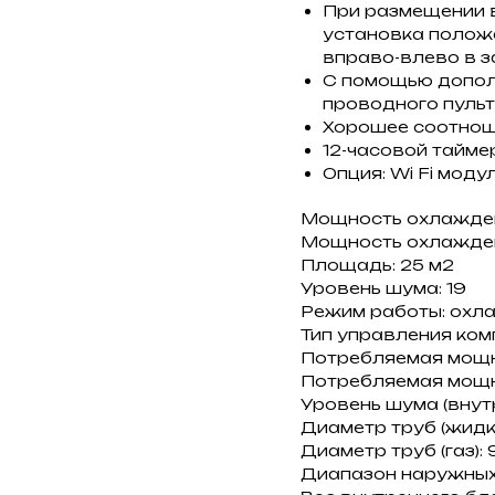
При размещении 
установка полож
вправо-влево в 
С помощью допол
проводного пуль
Хорошее соотноше
12-часовой таймер
Опция: Wi Fi мод
Мощность охлаждени
Мощность охлаждени
Площадь: 25 м2
Уровень шума: 19
Режим работы: охла
Тип управления ком
Потребляемая мощно
Потребляемая мощно
Уровень шума (внутре
Диаметр труб (жидко
Диаметр труб (газ): 
Диапазон наружных 