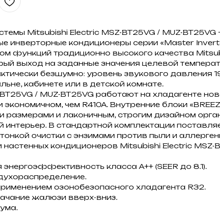
темы Mitsubishi Electric MSZ-BT25VG / MUZ-BT25VG
инверторные кондиционеры серии «Master Inverte
м функций традиционно высокого качества Mitsubish
ый выход на заданные значения целевой температ
тически безшумно: уровень звукового давления 19
льне, кабинете или в детской комнате.
T25VG / MUZ-BT25VG работают на хладагенте ново
 экономичном, чем R410A. Внутренние блоки «BREEZ 
и размерами и лаконичным, строгим дизайном орга
й интерьер. В стандартной комплектации поставл
онкой очистки с энзимами против пыли и аллергенн
настенных кондиционеров Mitsubishi Electric MSZ-
 энергоэффективность класса А++ (SEER до 8.1).
духораспределение.
применением озонобезопасного хладагента R32.
ачание жалюзи вверх-вниз.
ума.