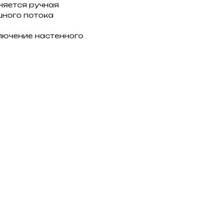
няется ручная
шного потока
лючение настенного