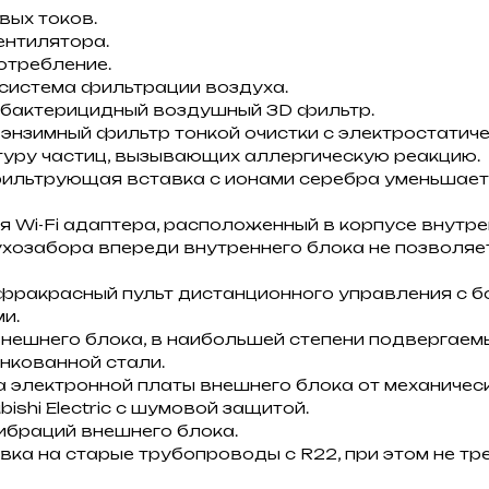
вых токов.
ентилятора.
отребление.
система фильтрации воздуха.
бактерицидный воздушный 3D фильтр.
 энзимный фильтр тонкой очистки с электростати
туру частиц, вызывающих аллергическую реакцию.
ильтрующая вставка с ионами серебра уменьшает
я Wi-Fi адаптера, расположенный в корпусе внутре
хозабора впереди внутреннего блока не позволяе
фракрасный пульт дистанционного управления с б
и.
нешнего блока, в наибольшей степени подвергаем
нкованной стали.
 электронной платы внешнего блока от механичес
ishi Electric с шумовой защитой.
ибраций внешнего блока.
ка на старые трубопроводы с R22, при этом не тр