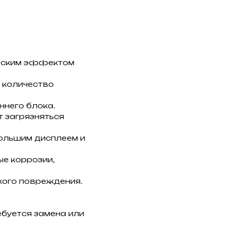
ческим эффектом
 количество
ннего блока.
т загрязняться
ольшим дисплеем и
ые коррозии,
кого повреждения.
ебуется замена или