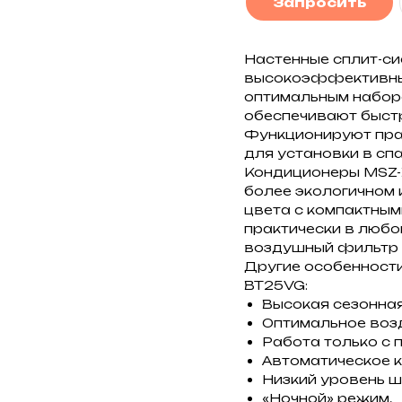
Запросить
Настенные сплит-сис
высокоэффективные 
оптимальным наборо
обеспечивают быстр
Функционируют прак
для установки в спа
Кондиционеры MSZ-B
более экологичном и
цвета с компактным
практически в любо
воздушный фильтр т
Другие особенности 
BT25VG:
Высокая сезонная
Оптимальное воз
Работа только с 
Автоматическое к
Низкий уровень ш
«Ночной» режим.