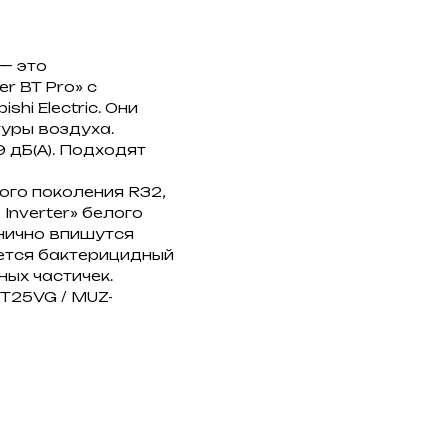
 — это
r BT Pro» с
i Electric. Они
уры воздуха.
 дБ(А). Подходят
го поколения R32,
Inverter» белого
нично впишутся
яется бактерицидный
ых частичек.
BT25VG / MUZ-