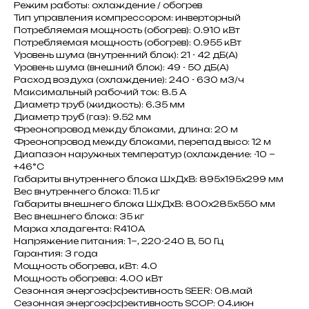
Режим работы: охлаждение / обогрев
Тип управления компрессором: инверторный
Потребляемая мощность (обогрев): 0.910 кВт
Потребляемая мощность (обогрев): 0.955 кВт
Уровень шума (внутренний блок): 21 - 42 дБ(А)
Уровень шума (внешний блок): 49 - 50 дБ(А)
Расход воздуха (охлаждение): 240 - 630 м3/ч
Максимальный рабочий ток: 8.5 A
Диаметр труб (жидкость): 6.35 мм
Диаметр труб (газ): 9.52 мм
Фреонопровод между блоками, длина: 20 м
Фреонопровод между блоками, перепад высо: 12 м
Диапазон наружных температур (охлаждение: -10 ~
+46°C
Габариты внутреннего блока ШxДxВ: 895x195x299 мм
Вес внутреннего блока: 11.5 кг
Габариты внешнего блока ШxДxВ: 800x285x550 мм
Вес внешнего блока: 35 кг
Марка хладагента: R410A
Напряжение питания: 1~, 220-240 В, 50 Гц
Гарантия: 3 года
Мощность обогрева, кВт: 4.0
Мощность обогрева: 4.00 кВт
Сезонная энергоэффективность SEER: 08.май
Сезонная энергоэффективность SCOP: 04.июн