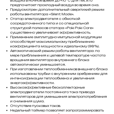
воздуха в ночное время до +10°С для тех, кто
предпочитает прохладный воздух во время сна.
Предусмотрен дополнительный сверхтихий режим
работы вентилятора «Silent Mode».
Статор электродвигателя с обмоткой
сосредоточенного типа и со специальной
структурой полюсов статора «Poki Poki Core»
существенно увеличивает эффективность.
Применение амплитудно-импульсной модуляции
способствует максимальному приближению
коэффициента мощности к идеальному (98%).
Автоматический режим работы вентилятора: по
мере приближения к целевой температуре частота
вращения вентилятора внутреннего блока
автоматически уменьшается.
При изготовлении теплообменников внешнего блока
использованы трубки с внутренним оребрением для
интенсификации теплообмена и увеличения
энергоэффективности.
Высокоэффективные бесколлекторные
электродвигатели постоянного тока привода
вентиляторов для уменьшения электропотребления
и снижения шума.
Отсутствие пусковых токов.
Недельный таймер позволяет запрограммировать