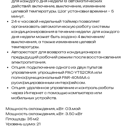
для каждого дня недели 8 автоматических
действий: включение, выключение, изменение
целевой температуры. Шаг установки времени – 5
минут.
24-х часовой недельный таймер позволяет
организовать автоматическую работу системы
кондиционирования в течение недели: для каждого
дня недели может быть задано 4 включения/
выключения, а также изменение целевой
температуры.
Авторестарт для возврата кондиционера в
предыдущий рабочий режим после восстановления
электропитания.
Опция: подключение одного из двух пультов
управления: упрощённый PAC-YT52CRA или
полнофункциональный PAR-40MAA с
русифицированным интерфейсом.
Опция: удалённое управление и контроль работы
через Интернет с помощью компьютера или
мобильных устройств.
Мощность охлаждения, кВт: 03.май
Мощность охлаждения, кВт: 3.50 кВт
Площадь: 35 м2
Уровень шума: 21