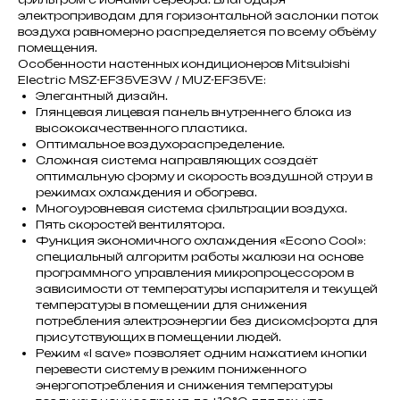
электроприводам для горизонтальной заслонки поток
воздуха равномерно распределяется по всему объёму
помещения.
Особенности настенных кондиционеров Mitsubishi
Electric MSZ-EF35VE3W / MUZ-EF35VE:
Элегантный дизайн.
Глянцевая лицевая панель внутреннего блока из
высококачественного пластика.
Оптимальное воздухораспределение.
Сложная система направляющих создаёт
оптимальную форму и скорость воздушной струи в
режимах охлаждения и обогрева.
Многоуровневая система фильтрации воздуха.
Пять скоростей вентилятора.
Функция экономичного охлаждения «Econo Cool»:
специальный алгоритм работы жалюзи на основе
программного управления микропроцессором в
зависимости от температуры испарителя и текущей
температуры в помещении для снижения
потребления электроэнергии без дискомфорта для
присутствующих в помещении людей.
Режим «I save» позволяет одним нажатием кнопки
перевести систему в режим пониженного
энергопотребления и снижения температуры