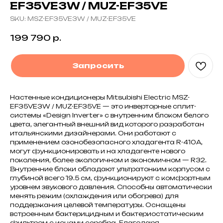
EF35VE3W / MUZ-EF35VE
SKU:
MSZ-EF35VE3W / MUZ-EF35VE
199 790
р.
Запросить
Настенные кондиционеры Mitsubishi Electric MSZ-
EF35VE3W / MUZ-EF35VE — это инверторные сплит-
системы «Design Inverter» с внутренним блоком белого
цвета, элегантный внешний вид которого разработан
итальянскими дизайнерами. Они работают с
применением озонобезопасного хладагента R-410A,
могут функционировать и на хладагенте нового
поколения, более экологичном и экономичном — R32.
Внутренние блоки обладают ультратонким корпусом с
глубиной всего 19.5 см, функционируют с комфортным
уровнем звукового давления. Способны автоматически
менять режим (охлаждения или обогрева) для
поддержания целевой температуры. Оснащены
встроенным бактерицидным и бактериостатическим
фильтром с ионами серебра. Благодаря