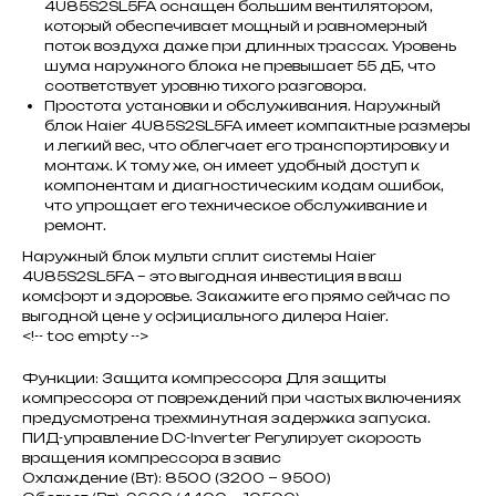
4U85S2SL5FA оснащен большим вентилятором,
который обеспечивает мощный и равномерный
поток воздуха даже при длинных трассах. Уровень
шума наружного блока не превышает 55 дБ, что
соответствует уровню тихого разговора.
Простота установки и обслуживания. Наружный
блок Haier 4U85S2SL5FA имеет компактные размеры
и легкий вес, что облегчает его транспортировку и
монтаж. К тому же, он имеет удобный доступ к
компонентам и диагностическим кодам ошибок,
что упрощает его техническое обслуживание и
ремонт.
Наружный блок мульти сплит системы Haier
4U85S2SL5FA – это выгодная инвестиция в ваш
комфорт и здоровье. Закажите его прямо сейчас по
выгодной цене у официального дилера Haier.
<!-- toc empty -->
Функции: Защита компрессора Для защиты
компрессора от повреждений при частых включениях
предусмотрена трехминутная задержка запуска.
ПИД-управление DC-Inverter Регулирует скорость
вращения компрессора в завис
Охлаждение (Вт): 8500 (3200 ~ 9500)