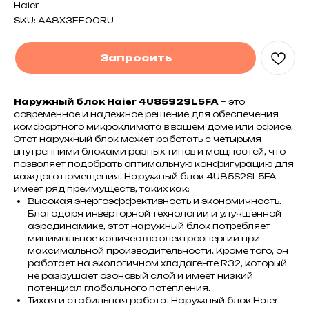
Haier
SKU:
AA8X3EE00RU
Запросить
Наружный блок Haier 4U85S2SL5FA
– это
современное и надежное решение для обеспечения
комфортного микроклимата в вашем доме или офисе.
Этот наружный блок может работать с четырьмя
внутренними блоками разных типов и мощностей, что
позволяет подобрать оптимальную конфигурацию для
каждого помещения. Наружный блок 4U85S2SL5FA
имеет ряд преимуществ, таких как:
Высокая энергоэффективность и экономичность.
Благодаря инверторной технологии и улучшенной
аэродинамике, этот наружный блок потребляет
минимальное количество электроэнергии при
максимальной производительности. Кроме того, он
работает на экологичном хладагенте R32, который
не разрушает озоновый слой и имеет низкий
потенциал глобального потепления.
Тихая и стабильная работа. Наружный блок Haier