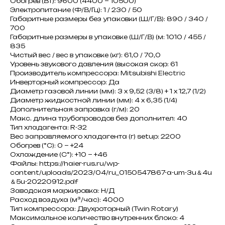
Обогрев (Вт): 9600 (4400 ~ 10500)
Электропитание (Ф/В/Гц): 1 / 230 / 50
Габаритные размеры без упаковки (Ш/Г/В): 890 / 340 /
700
Габаритные размеры в упаковке (Ш/Г/В) (м: 1010 / 455 /
835
Чистый вес / вес в упаковке (кг): 61,0 / 70,0
Уровень звукового давления (высокая скор: 61
Производитель компрессора: Mitsubishi Electric
Инверторный компрессор: Да
Диаметр газовой линии (мм): 3 x 9,52 (3/8) + 1 x 12,7 (1/2)
Диаметр жидкостной линии (мм): 4 x 6,35 (1/4)
Дополнительная заправка (г/м): 20
Макс. длина трубопроводов без дополнител: 40
Тип хладагента: R-32
Вес заправляемого хладагента (г) setup: 2200
Обогрев (°С): 0 ~ +24
Охлаждение (С°): +10 ~ +46
Файлы: https://haier-rus.ru/wp-
content/uploads/2023/04/ru_0150547867-a-um-3u＆4u
＆5u-20220912.pdf
Заводская маркировка: Н/Д
Расход воздуха (м³/час): 4000
Тип компрессора: Двухроторный (Twin Rotary)
Максимальное количество внутренних блоко: 4