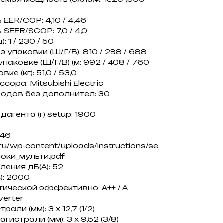
ER/COP: 4,10 / 4,46
EER/SCOP: 7,0 / 4,0
 1 / 230 / 50
 упаковки (Ш/Г/В): 810 / 288 / 688
аковке (Ш/Г/В) (м: 992 / 408 / 760
ке (кг): 51,0 / 53,0
ора: Mitsubishi Electric
одов без дополнител: 30
агента (г) setup: 1900
+46
.ru/wp-content/uploads/instructions/se
оки_мульти.pdf
ения дБ(А): 52
): 2000
тической эффективно: A++ / A
verter
ли (мм): 3 x 12,7 (1/2)
страли (мм): 3 x 9,52 (3/8)