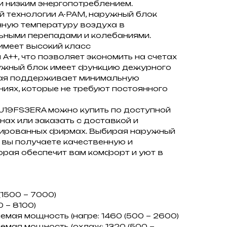
 низким энергопотреблением.
 технологии A-PAM, наружный блок
ную температуру воздуха в
ьными перепадами и колебаниями.
имеет высокий класс
++, что позволяет экономить на счетах
ружный блок имеет функцию дежурного
орая поддерживает минимальную
иях, которые не требуют постоянного
U19FS3ERA можно купить по доступной
нах или заказать с доставкой и
ированных фирмах. Выбирая наружный
, вы получаете качественную и
орая обеспечит вам комфорт и уют в
(1500 ~ 7000)
0 ~ 8100)
мая мощность (нагре: 1460 (500 ~ 2600)
мая мощность (охлаж: 1320 (500 ~