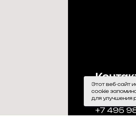
Контак
центр:
Этот веб-сайт 
cookie запомин
для улучшения 
+7 495 9
va_tec@