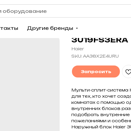
нтакты
Другие бренды
3U19FS3ERA
Haier
SKU:
AA38X2E4URU
Запросить
Мульти-сплит-система 
для тех, кто хочет со
комнатах с помощью од
внутренних блоков раз
подобрать внутренние 
пожеланиями и особен
Наружный блок Haier 3