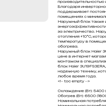
производительностью и
Благодаря инверторной
поддерживает постоян
помещениях с минимал
Наружный блок также 
энергоэффективности A
за электричество. На
отопления +10°C, кот
температуру в помещен
обогрева.
Наружный блок Haier 3
цене в интернет-магази
монтажом в специализ
блок Haier 3U19FS3ERA
надежную технику, кот
любое время года.
<!-- toc empty -->
Охлаждение (Вт): 5400 
Обогрев (Вт): 6500 (180
Номинальная потребляе
Номинальная потребляе