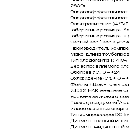
2600)
Энергоэффективность E
Энергоэффективность S
Электропитание (Ф/В/Гц):
Габаритные размеры без
Габаритные размеры в уп
Чистый вес / вес в упаков
Производитель компресс
Макс. длина трубопров
Тип хладагента: R-410A
Вес заправляемого хлад
Обогрев (°С): 0 ~ +24
Охлаждение (С°): +10 ~ 
Файлы: https://haier-rus
74532_HAR_внешние бл
Уровень звукового давл
Расход воздуха (м³/час
Класс сезонной энерге
Тип компрессора: DC-In
Диаметр газовой магистра
Диаметр жидкостной маги