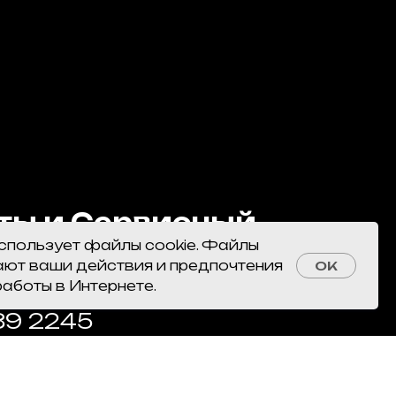
ты и Сервисный
использует файлы cookie. Файлы
ают ваши действия и предпочтения
OK
работы в Интернете.
89 2245
yahoo.com