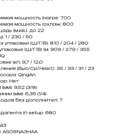
емая мощность (нагре: 700
емая мощность (охлаж: 800
ь (м.кв.): до 22
 1 / 230 / 50
 упаковки (Ш/Г/В): 810 / 204 / 280
аковке (Ш/Г/В) (м: 909 / 279 / 355
HQ
ке (кг): 9,7 / 12,0
ния (Выс/Ср/Низ/С: 35 / 33 / 31 / 23
ссора: QingAn
ор: Нет
мм): 9,52 (3/8)
и (мм): 6,35 (1/4)
одов без дополнител: 7
агента (г) setup: 680
+43
а: AS09NA3HAA