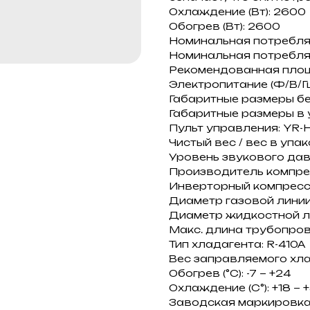
Охлаждение (Вт): 2600
Обогрев (Вт): 2600
Номинальная потребля
Номинальная потребля
Рекомендованная площад
Электропитание (Ф/В/Гц):
Габаритные размеры без
Габаритные размеры в уп
Пульт управления: YR-
Чистый вес / вес в упаков
Уровень звукового давле
Производитель компре
Инверторный компресс
Диаметр газовой линии (
Диаметр жидкостной лини
Макс. длина трубопров
Тип хладагента: R-410A
Вес заправляемого хлад
Обогрев (°С): -7 ~ +24
Охлаждение (С°): +18 ~ 
Заводская маркировк