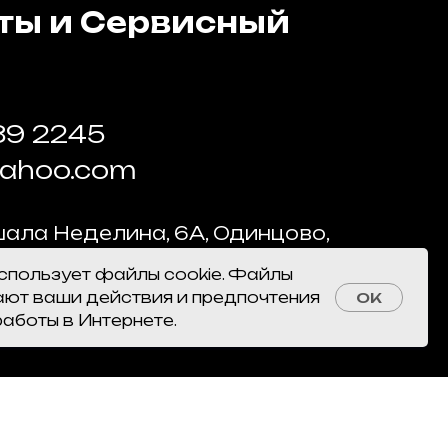
ты и Сервисный
89 2245
yahoo.com
ала Неделина, 6А, Одинцово,
 область
использует файлы cookie. Файлы
ся недалеко от станции МЦД
ают ваши действия и предпочтения
OK
 Бизнес Центр "West East"
работы в Интернете.