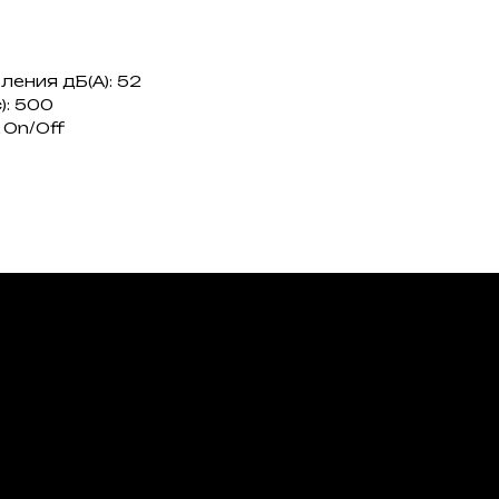
ения дБ(А): 52
): 500
 On/Off