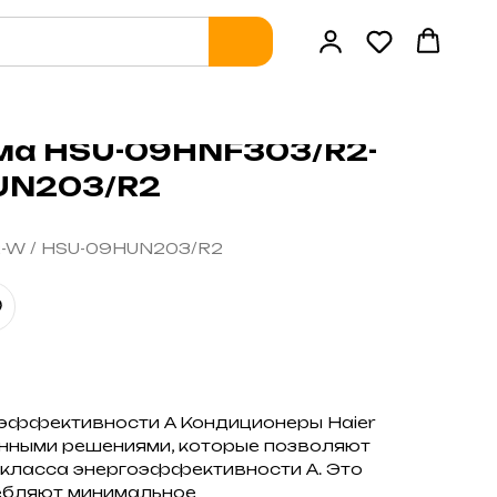
ма HSU-09HNF303/R2-
UN203/R2
-W / HSU-09HUN203/R2
оэффективности A Кондиционеры Haier
нными решениями, которые позволяют
 класса энергоэффективности A. Это
ребляют минимальное