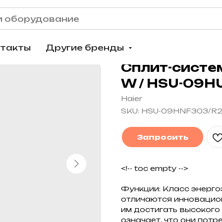
нтакты
Другие бренды
Сплит-систе
W / HSU-09H
Haier
SKU:
HSU-09HNF303/R2
Запросить
<!-- toc empty -->
Функции: Класс энерг
отличаются инновацио
им достигать высокого
означает, что они пот