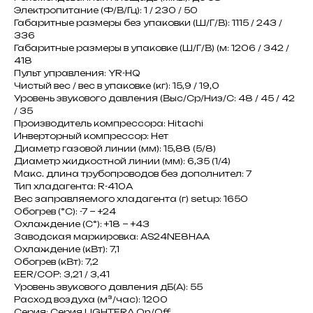
Электропитание (Ф/В/Гц): 1 / 230 / 50
Габаритные размеры без упаковки (Ш/Г/В): 1115 / 243 /
336
Габаритные размеры в упаковке (Ш/Г/В) (м: 1206 / 342 /
418
Пульт управления: YR-HQ
Чистый вес / вес в упаковке (кг): 15,9 / 19,0
Уровень звукового давления (Выс/Ср/Низ/С: 48 / 45 / 42
/ 35
Производитель компрессора: Hitachi
Инверторный компрессор: Нет
Диаметр газовой линии (мм): 15,88 (5/8)
Диаметр жидкостной линии (мм): 6,35 (1/4)
Макс. длина трубопроводов без дополнител: 7
Тип хладагента: R-410A
Вес заправляемого хладагента (г) setup: 1650
Обогрев (°С): -7 ~ +24
Охлаждение (С°): +18 ~ +43
Заводская маркировка: AS24NE8HAA
Охлаждение (кВт): 7,1
Обогрев (кВт): 7,2
EER/COP: 3,21 / 3,41
Уровень звукового давления дБ(А): 55
Расход воздуха (м³/час): 1200
Серия: Серия LIGHTERA On/Off