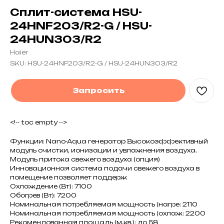
Сплит-система HSU-
24HNF203/R2-G / HSU-
24HUN303/R2
Haier
SKU:
HSU-24HNF203/R2-G / HSU-24HUN303/R2
Запросить
<!-- toc empty -->
Функции: Nano-Aqua генератор Высокоэффективный
модуль очистки, ионизации и увлажнения воздуха.
Модуль притока свежего воздуха (опция)
Инновационная система подачи свежего воздуха в
помещение позволяет поддерж
Охлаждение (Вт): 7100
Обогрев (Вт): 7200
Номинальная потребляемая мощность (нагре: 2110
Номинальная потребляемая мощность (охлаж: 2200
Рекомендованная площадь (м.кв.): до 58