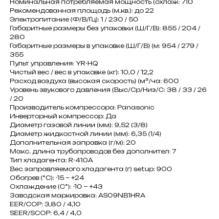
Номинальная потребляемая мощность (охлаж: 710
Рекомендованная площадь (м.кв.): до 22
Электропитание (Ф/В/Гц): 1 / 230 / 50
Габаритные размеры без упаковки (Ш/Г/В): 855 / 204 /
280
Габаритные размеры в упаковке (Ш/Г/В) (м: 954 / 279 /
355
Пульт управления: YR-HQ
Чистый вес / вес в упаковке (кг): 10,0 / 12,2
Расход воздуха (высокая скорость) (м³/ча: 600
Уровень звукового давления (Выс/Ср/Низ/С: 38 / 33 / 26
/ 20
Производитель компрессора: Panasonic
Инверторный компрессор: Да
Диаметр газовой линии (мм): 9,52 (3/8)
Диаметр жидкостной линии (мм): 6,35 (1/4)
Дополнительная заправка (г/м): 20
Макс. длина трубопроводов без дополнител: 7
Тип хладагента: R-410A
Вес заправляемого хладагента (г) setup: 900
Обогрев (°С): -15 ~ +24
Охлаждение (С°): -10 ~ +43
Заводская маркировка: AS09NB1HRA
EER/COP: 3,80 / 4,10
SEER/SCOP: 6,4 / 4,0