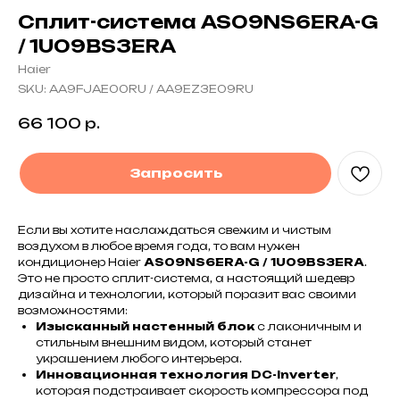
Сплит-система AS09NS6ERA-G
/ 1U09BS3ERA
Haier
SKU:
AA9FJAE00RU / AA9EZ3E09RU
66 100
р.
Запросить
Если вы хотите наслаждаться свежим и чистым
воздухом в любое время года, то вам нужен
кондиционер Haier
AS09NS6ERA-G / 1U09BS3ERA
.
Это не просто сплит-система, а настоящий шедевр
дизайна и технологии, который поразит вас своими
возможностями:
Изысканный настенный блок
с лаконичным и
стильным внешним видом, который станет
украшением любого интерьера.
Инновационная технология DC-Inverter
,
которая подстраивает скорость компрессора под