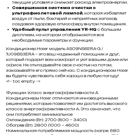
текущие условия и снижает расход электроэнергии.
Совершенная система очистки с
ультрафиолетовой лампой
, которая избавляет
воздух от пыли, бактерий и неприятных запахов,
создавая здоровую атмосферу внутри помещения.
Удобный пульт управления YR-HQ
с большим
дисплеем, на котором отображаются все
необходимые параметры и функции.
Кондиционер Haier модель AS09NS6ERA-G /
1U09BS3ERA – это ваш надежный помощник и друг,
который подарит вам комфорт и уют в вашем доме или
офисе. Не откладывайте свое счастье на потом,
заказывайте его прямо сейчас. С кондиционером Haier
вы будете чувствовать себя хорошо в любую погоду!
<!-- toc empty -->
Функции: Класс энергоэффективности A
Кондиционеры Haier отличаются инновационными
решениями, которые позволяют им достигать высокого
класса энергоэффективности A. Это означает, что
они потребляют минимальное
Охлаждение (Вт): 2700 (800 ~ 3400)
Обогрев (Вт): 2800 (1000 ~ 4600)
Номинальная потребляемая мощность (нагре: 680