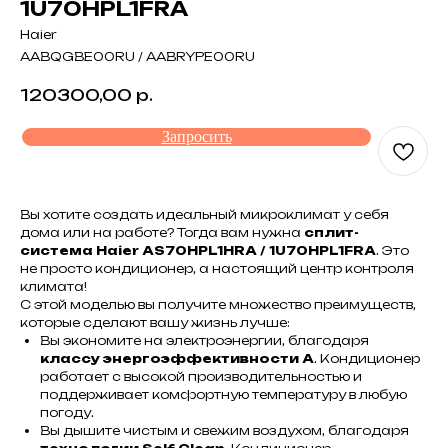
1U70HPL1FRA
Haier
AABQGBE00RU / AABRYPE00RU
120300,00
р.
Запросить
Вы хотите создать идеальный микроклимат у себя
дома или на работе? Тогда вам нужна
сплит-
система Haier AS70HPL1HRA / 1U70HPL1FRA
. Это
не просто кондиционер, а настоящий центр контроля
климата!
С этой моделью вы получите множество преимуществ,
которые сделают вашу жизнь лучше:
Вы экономите на электроэнергии, благодаря
классу энергоэффективности A
. Кондиционер
работает с высокой производительностью и
поддерживает комфортную температуру в любую
погоду.
Вы дышите чистым и свежим воздухом, благодаря