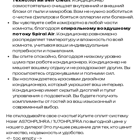
технологии Self Clean
. Кондиционер
самостоятельно очищает внутренний и внешний
блоки от пыли и микробов. Вам не нужно заботиться
о чистке фильтров и бояться аллергии или болезней.
Вы чувствуете себя комфортно в любой части
комнаты, благодаря
спиральному воздушному
потоку Spiral Air
. Кондиционер равномерно
распределяет температуру и влажность по всей
комнате, учитывая ваши индивидуальные
потребности и пожелания.
Вы спите спокойно, благодаря низкому уровню
шума при работе кондиционера. Кондиционер не
мешает вашему отдыху и не раздражает других. Вы
просыпаетесь отдохнувшими и полными сил.
Вы наслаждаетесь красивым дизайном
кондиционера, который украшает ваш интерьер.
Кондиционер имеет скрытый дисплей и пульт
управления с подсветкой. Вы будете получать
комплименты от гостей за ваш изысканный и
современный выбор.
Не откладывайте свое счастье! Купите сплит-систему
Haier AS70HPL1HRA / 1U70HPL1FRA по выгодной цене у
нашего дилера! Это лучшее решение для тех, кто ценит
качество, надежность и удобство.
<!-- toc empty -->