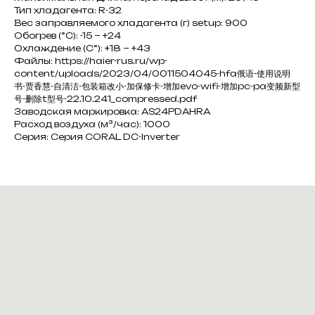
Тип хладагента: R-32
Вес заправляемого хладагента (г) setup: 900
Обогрев (°С): -15 ~ +24
Охлаждение (С°): +18 ~ +43
Файлы: https://haier-rus.ru/wp-
content/uploads/2023/04/0011504045-hfa俄语-使用说明
书-贾香慧-自清洁-包装箱改小-加保修卡-增加evo-wifi-增加pc-pa变频新型
号-删除t型号-22.10.241_compressed.pdf
Заводская маркировка: AS24PDAHRA
Расход воздуха (м³/час): 1000
Серия: Серия CORAL DC-Inverter