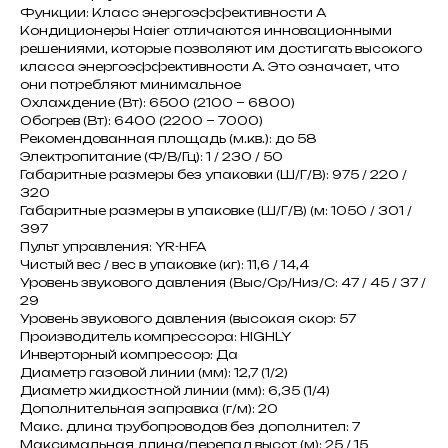
Функции: Класс энергоэффективности A
Кондиционеры Haier отличаются инновационными
решениями, которые позволяют им достигать высокого
класса энергоэффективности A. Это означает, что
они потребляют минимальное
Охлаждение (Вт): 6500 (2100 ~ 6800)
Обогрев (Вт): 6400 (2200 ~ 7000)
Рекомендованная площадь (м.кв.): до 58
Электропитание (Ф/В/Гц): 1 / 230 / 50
Габаритные размеры без упаковки (Ш/Г/В): 975 / 220 /
320
Габаритные размеры в упаковке (Ш/Г/В) (м: 1050 / 301 /
397
Пульт управления: YR-HFA
Чистый вес / вес в упаковке (кг): 11,6 / 14,4
Уровень звукового давления (Выс/Ср/Низ/С: 47 / 45 / 37 /
29
Уровень звукового давления (высокая скор: 57
Производитель компрессора: HIGHLY
Инверторный компрессор: Да
Диаметр газовой линии (мм): 12,7 (1/2)
Диаметр жидкостной линии (мм): 6,35 (1/4)
Дополнительная заправка (г/м): 20
Макс. длина трубопроводов без дополнител: 7
Максимальная длина/перепад высот (м): 25 / 15