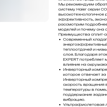
Мы рекомендуем обрати
систему Haier серии C
высокотехнологичное р
эффективность, эконо
рассмотрим подробнее,
моделей и почему она 
Преимущества сплит-си
Современный хладаге
энергоэффективный 
теплоотдачей и низ
слоя. Благодаря это
EXPERT потребляет 
влияние на окружаю
Инверторный компре
которое отвечает за
Инверторный компре
скорость вращения в
температуры в помещ
поддержание заданн
вибрацию.
Ультрафиолетовая л