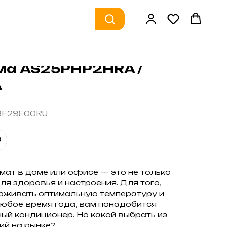
ма AS25PHP2HRA /
A
ABF29E00RU
ат в доме или офисе — это не только
для здоровья и настроения. Для того,
ерживать оптимальную температуру и
юбое время года, вам понадобится
ый кондиционер. Но какой выбрать из
й на рынке?