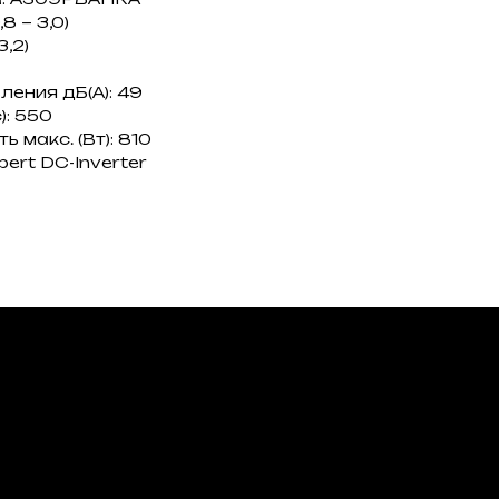
8 ~ 3,0)
3,2)
ения дБ(А): 49
): 550
макс. (Вт): 810
ert DC-Inverter