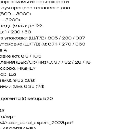
оорганизмы из поверхности
ьзуя процесс теплового рас
(800 ~ 3000)
 ~ 3200)
ь (м.кв.): до 22
 1 / 230 / 50
 упаковки (Ш/Г/В): 805 / 230 / 337
аковке (Ш/Г/В) (м: 874 / 270 / 363
HFA
ке (кг): 8,3 / 10,5
ния (Выс/Ср/Низ/С: 37 / 32 / 28 / 18
ссора: HIGHLY
ор: Да
мм): 9,52 (3/8)
и (мм): 6,35 (1/4)
агента (г) setup: 520
43
.ru/wp-
4/haier_coral_expert_2023.pdf
а: AS09PBAHRA