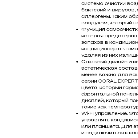
система очистки воз
бактерий и вирусов, 
аллергены. Таким об
воздухом, который н
Функция самоочистк
которая предотвращ
запахов в кондицион
кондиционер автома
удаляя из них излиш
Стильный дизайн и 
эстетическая соста
менее важна для ва
серии CORAL EXPERT
цвета, который гарм
фронтальной панел
дисплей, который по
такие как температур
Wi-Fi управление. Э
управлять кондици
или планшета. Для э
и подключиться к кон