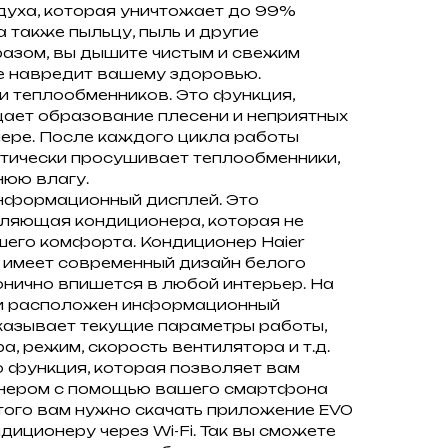
духа, которая уничтожает до 99%
а также пыльцу, пыль и другие
разом, вы дышите чистым и свежим
е навредит вашему здоровью.
и теплообменников. Это функция,
ает образование плесени и неприятных
ере. После каждого цикла работы
тически просушивает теплообменники,
нюю влагу.
информационный дисплей. Это
вляющая кондиционера, которая не
шего комфорта. Кондиционер Haier
 имеет современный дизайн белого
онично впишется в любой интерьер. На
и расположен информационный
казывает текущие параметры работы,
а, режим, скорость вентилятора и т.д.
то функция, которая позволяет вам
онером с помощью вашего смартфона
того вам нужно скачать приложение EVO
диционеру через Wi-Fi. Так вы сможете