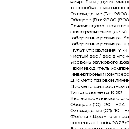
микробы и другие микр
теплообменника испол
Охлаждение (Вт): 2600 
Обогрев (Вт): 2800 (800
Рекомендованная площад
Электропитание (Ф/В/Гц):
Габаритные размеры без
Габаритные размеры в уп
Пульт управления: YR-
Чистый вес / вес в упаков
Уровень звукового давле
Производитель компре
Инверторный компресс
Диаметр газовой линии (
Диаметр жидкостной лини
Тип хладагента: R-32
Вес заправляемого хлад
Обогрев (°С): -20 ~ +24
Охлаждение (С°): -10 ~ +
Файлы: https://haier-rus
content/uploads/2023/0
Заводская маркировк