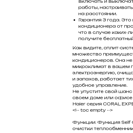
включать и выключа
работы, настраивать
на расстоянии.
Гарантия 3 года. Эт
кондиционера от про
что в случае каких-
получите бесплатный
Как видите, сплит-сис
множество преимущест
кондиционеров. Она н
микроклимат в вашем п
электроэнергию, очищ
и запахов, работает ти
удобное управление.
Не упустите свой шан
своем доме или офисе
Haier серия CORAL EXP
<!-- toc empty -->
Функции: Функция Self 
очистки теплообменник