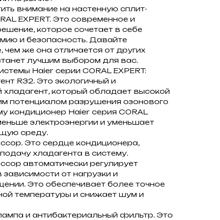
ть внимание на настенную сплит-
ORAL EXPERT. Это современное и
ешение, которое сочетает в себе
мию и безопасность. Давайте
 чем же она отличается от других
станет лучшим выбором для вас.
стемы Haier серии CORAL EXPERT:
нт R32. Это экологичный и
хладагент, который обладает высокой
ким потенциалом разрушения озонового
му кондиционер Haier серия CORAL
меньше электроэнергии и уменьшает
щую среду.
ссор. Это сердце кондиционера,
 подачу хладагента в систему.
ссор автоматически регулирует
 зависимости от нагрузки и
ении. Это обеспечивает более точное
ой температуры и снижает шум и
ампа и антибактериальный фильтр. Это