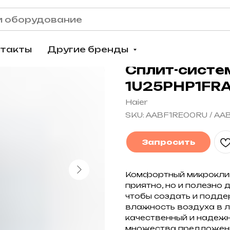
нтакты
Другие бренды
Сплит-систе
1U25PHP1FR
Haier
SKU:
AABF1RE00RU / A
Запросить
Комфортный микроклим
приятно, но и полезно 
чтобы создать и подд
влажность воздуха в л
качественный и надежн
множества предложени