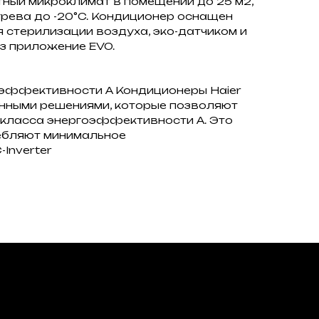
ный микроклимат в помещении до 25 м2,
рева до -20°C. Кондиционер оснащен
стерилизации воздуха, эко-датчиком и
ез приложение EVO.
оэффективности A Кондиционеры Haier
нными решениями, которые позволяют
 класса энергоэффективности A. Это
ребляют минимальное
-Inverter