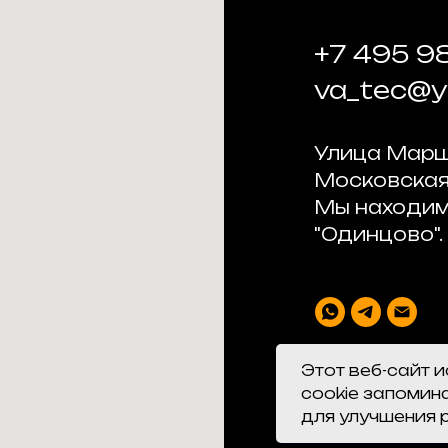
+7 495 9
va_tec@
Улица Марш
Московская
Мы находим
"Одинцово".
Этот веб-сайт 
cookie запомин
для улучшения 