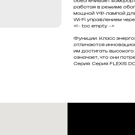
обеспечивает комфорт
работая в режиме обог
мощной УФ-лампой для 
Wi-Fi управлением чер
<!-- toc empty -->
Функции: Класс энерг
отличаются инновацио
им достигать высокого
означает, что они пот
Серия: Серия FLEXIS DC