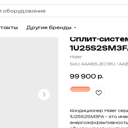
нтакты
Другие бренды
Сплит-систе
1U25S2SM3F
Haier
SKU:
AAA86JE01RU / A
р.
99 900
Запросить
Кондиционер Haier сер
1U25S2SM3FA – это инв
энергоэффективность