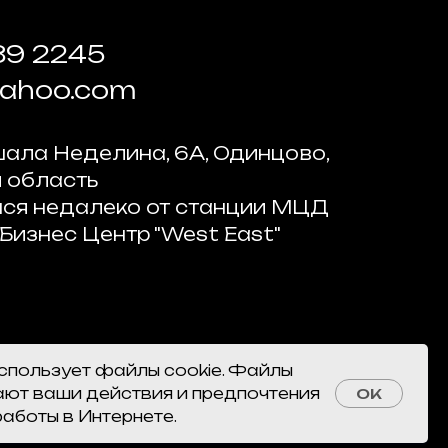
89 2245
yahoo.com
ала Неделина, 6А, Одинцово,
 область
ся недалеко от станции МЦД
 Бизнес Центр "West East"
использует файлы cookie. Файлы
ают ваши действия и предпочтения
OK
работы в Интернете.