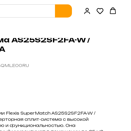
ма AS25S2SF2FA-W /
A
ABQMLE00RU
ии Flexis SuperMatch AS25S2SF2FA-W /
ерторная сплит-система с высокой
ю и функциональностью. Она