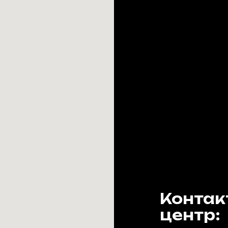
Контак
центр: