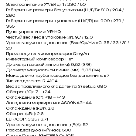
Электропитание (Ф/В/Гц): 1 / 230 / 50
Габаритные размеры без упаковки (Ш/Г/В): 810 / 204 /
280
Габаритные размеры в упаковке (Ш/Г/В) (м: 909 / 279 /
355
Пульт управления: YR-HQ
Чистый вес / вес в упаковке (кг): 9,7 / 12,0
Уровень звукового давления (Выс/Ср/Низ/С: 35 / 33 / 31 /
23
Производитель компрессора: QingAn
Инверторный компрессор: Нет
Диаметр газовой линии (мм): 9,52 (3/8)
Диаметр жидкостной линии (мм): 6,35 (1/4)
Макс. длина трубопроводов без дополнител: 7
Тип хладагента: R-410A
Вес заправляемого хладагента (г) setup: 680
Обогрев (°С): -7 ~ +24
Охлаждение (С°): +18 ~ +43
Заводская маркировка: AS09NA3HAA
Охлаждение (кВт): 2,6
Обогрев (кВт): 2,6
EER/COP: 3,25 / 3,71
Уровень звукового давления дБ(А): 52
Расход воздуха (м³/час): 500
Серия: Серия LIGHTERA On/Off