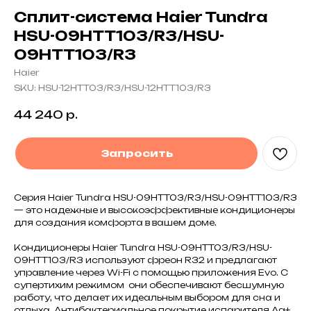
Сплит-система Haier Tundra
HSU-09HTT103/R3/HSU-
09HTT103/R3
Haier
SKU:
HSU-12HTT03/R3/HSU-12HTT103/R3
44 240
р.
Запросить
Серия Haier Tundra HSU-09HTT03/R3/HSU-09HTT103/R3
— это надежные и высокоэффективные кондиционеры
для создания комфорта в вашем доме.
Кондиционеры Haier Tundra HSU-09HTT03/R3/HSU-
09HTT103/R3 используют фреон R32 и предлагают
управление через Wi-Fi с помощью приложения Evo. С
супертихим режимом они обеспечивают бесшумную
работу, что делает их идеальным выбором для сна и
отдыха. Антибактериальное покрытие испарителя Ag+