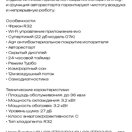
и функция авторестарта гарантируют чистоту воздуха
и непрерывную работу.
Особенности:
• Фреон R32
• Wi-Fi управление приложение evo
• Супертихий (22 дб модель 07К)
• Ag+ антибактериальное покрытие испарителя
• Авторестарт
• Скрытый дисплей
• 24-часовой таймер
• Режим Турбо
• Комфортный сон
• 12м воздушный поток
• Самодиагностика
Технические характеристики:
• Площадь обслуживания: до 36 кв.м
• Мощность охлаждения: 3.2 кВт
• Мощность обогрева: 3.2 кВт
• Уровень шума: 27 дБ
• Класс энергоэффективности: C
• Тип хладагента: R32