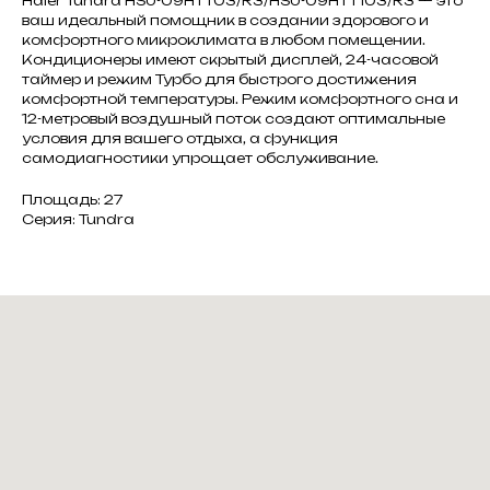
Haier Tundra HSU-09HTT03/R3/HSU-09HTT103/R3 — это
ваш идеальный помощник в создании здорового и
комфортного микроклимата в любом помещении.
Кондиционеры имеют скрытый дисплей, 24-часовой
таймер и режим Турбо для быстрого достижения
комфортной температуры. Режим комфортного сна и
12-метровый воздушный поток создают оптимальные
условия для вашего отдыха, а функция
самодиагностики упрощает обслуживание.
Площадь: 27
Серия: Tundra