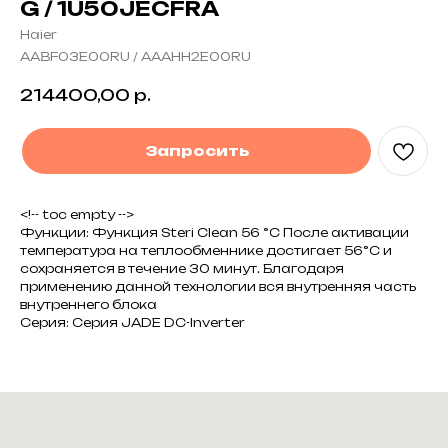
G / 1U50JECFRA
Haier
AABF03E00RU / AAAHH2E00RU
214400,00
р.
Запросить
<!-- toc empty -->
Функции: Функция Steri Clean 56 °C После активации
температура на теплообменнике достигает 56°C и
сохраняется в течение 30 минут. Благодаря
применению данной технологии вся внутренняя часть
внутреннего блока
Серия: Серия JADE DC-Inverter