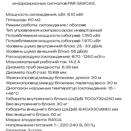
инфракрасных сигналов PAR-SA9CA-E.
Мощность охлаждения, кВт: 6.10 кВт
Площадь: 60 м2
Режим работы: охлаждение / обогрев
Тип управления компрессором: инверторный
Потребляемая мощность (обогрев): 1.760 кВт
Потребляемая мощность (обогрев): 1.970 кВт
Уровень шума (внутренний блок): 25 - 33 дБ(А)
Уровень шума (внешний блок): 55 дБ(А)
Расход воздуха (охлаждение): 870 - 1260 м3/ч
Максимальный рабочий ток: 14.2 A
Диаметр труб (жидкость): 6.35 мм
Диаметр труб (газ): 15.88 мм
Фреонопровод между блоками, длина: 30 м
Фреонопровод между блоками, перепад высо: 30 м
Диапазон наружных температур (охлаждение: -15 ~
+46°C
Габариты внутреннего блока ШxДxВ: 1100x732x250 мм
Вес внутреннего блока: 30 кг
Габариты внешнего блока ШxДxВ: 840x330x880 мм
Вес внешнего блока: 50 кг
Марка хладагента: R410A
Напряжение питания: 1~, 220-240 В, 50 Гц
Гарантия: 3 года