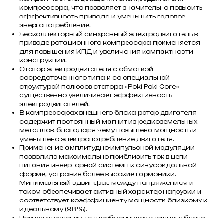
компрессора, что позволяет значительно повысить
эффективность привода и уменьшить годовое
энергопотребление.
Бесколлекторный синхронный электродвигатель в
приводе ротационного компрессора применяется
для повышения КПД и увеличения компактности
конструкции.
Статор электродвигателя с обмоткой
сосредоточенного типа и со специальной
структурой полюсов статора «Poki Poki Core»
существенно увеличивает эффективность
электродвигателей.
В компрессорах внешнего блока ротор двигателя
содержит постоянный магнит из редкоземельных
металлов, благодаря чему повышена мощность и
уменьшено электропотребление двигателя.
Применение амплитудно-импульсной модуляции
позволило максимально приблизить ток в цепи
питания инверторной системы к синусоидальной
форме, устранив более высокие гармоники.
Минимальный сдвиг фаз между напряжением и
током обеспечивает активный характер нагрузки и
соответствует коэффициенту мощности близкому к
идеальному (98%).
При изготовлении теплообменников внешнего блока