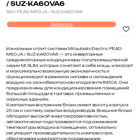
/ SUZ-KA60VA6
SKU:
PEAD-M60JA / SUZ-KA60VA6
Запросить
Канальные сплит-системы Mitsubishi Electric PEAD-
M60JA / SUZ-KA60VA6 — это инверторные
средненапорные кондиционеры полупромышленной
серии Mr.SLIM, которые сочетают в себе мощь, комфорт
и максимально возможную экономичность и
функционируют в режимах нагрева и охлаждения
воздуха на озонобезопасном хладагенте R410A. Они
предназначены для кондиционирования помещений
большой площади в торговых, промышленных и
офисных зданиях.
Компактные внутренние блоки имеют высоту корпуса
25 см и систему скрытых воздуховодов. Внешние блоки
обладают высокой энергоэффективностью,
автоматически подстраиваются под изменения
температуры воздуха в помещении, оптимально
регулируют производительность компрессора,
обеспечивая комфортное поддержание