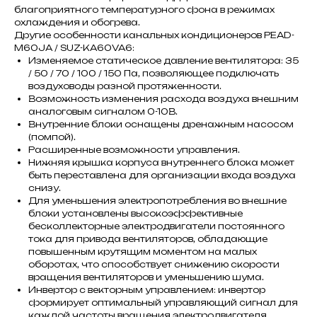
благоприятного температурного фона в режимах
охлаждения и обогрева.
Другие особенности канальных кондиционеров PEAD-
M60JA / SUZ-KA60VA6:
Изменяемое статическое давление вентилятора: 35
/ 50 / 70 / 100 / 150 Па, позволяющее подключать
воздуховоды разной протяженности.
Возможность изменения расхода воздуха внешним
аналоговым сигналом 0-10В.
Внутренние блоки оснащены дренажным насосом
(помпой).
Расширенные возможности управления.
Нижняя крышка корпуса внутреннего блока может
быть переставлена для организации входа воздуха
снизу.
Для уменьшения электропотребления во внешние
блоки установлены высокоэффективные
бесколлекторные электродвигатели постоянного
тока для привода вентиляторов, обладающие
повышенным крутящим моментом на малых
оборотах, что способствует снижению скорости
вращения вентиляторов и уменьшению шума.
Инвертор с векторным управлением: инвертор
формирует оптимальный управляющий сигнал для
каждой частоты вращения электродвигателя