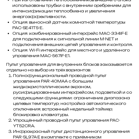
использованы трубки с внутренним оребрением для
интенсификации теплообмена и увеличения
энергоэффективности.
Опция: выносной датчик комнатной температуры
PAC-SE41TS-E.
Опция: комбинированный интерфейс MAC-334IF-E
для подключения к сигнальной линии M-NET и
подключения внешних цепей управления и контроля.
Опция: Wi-Fi интерфейс для местного и удалённого
управления MAC-567IF-E1.
Пульт управления для внутренних блоков заказывается
отдельно на выбор из трёх вариантов:
Полнофункциональный проводной пульт
управления PAR-40MAA с большим
жидкокристаллическим экраном,
русифицированным интерфейсом, подсветкой и со
следующими функциями: ограничение диапазона
целевых температур; настройка автоматического
отключения; встроенный недельный таймер;
блокировка клавиатуры.
Упрощённый проводной пульт управления PAC-
YT52CRA.
Инфракрасный пульт дистанционного управления
PAR-SL97A-E в комплекте с приёмником