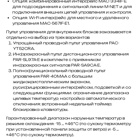
Опция: комбинированный интерфейс MAC-334IF-E
для подсоединения к сигнальной линии M-NET и для
подключения внешних цепей управления и контроля.
Опция: Wi-Fi интерфейс для местного и удалённого
управления MAC-567IF-E1.
Пульт управления для внутренних блоков заказывается
отдельно на выбор из трёх вариантов:
Упрощённый проводной пульт управления PAC-
YT52CRA.
Инфракрасный пульт дистанционного управления
PAR-SL97A-E в комплекте с приёмником
инфракрасных сигналов PAR-SA9CA-E.
Полнофункциональный проводной пульт
управления PAR-40MAA с большим
жидкокристаллическим экраном,
русифицированным интерфейсом, подсветкой и со
следующими функциями: ограничение диапазона
целевых температур; настройка автоматического
отключения; встроенный недельный таймер;
блокировка клавиатуры.
Гарантированный диапазон наружных температур в
режиме охлаждения: -15 … +46°C (по сухому термометру
при установленной панели защиты от ветра) и -5 …
+46°C (по сухому термометру).