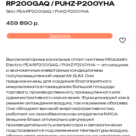
RP200GAQ / PUHZ-P200YHA
SKU:
PEA-RP200GAQ / PUHZ-P200YHA
459 890
р.
Запросить
Высоконапорные канальные сплит-системы Mitsubishi
Electric PEA-RP200GAQ / PUHZ-P200YHA — это мощные
и экономичные инверторные кондиционеры
полупромышленной серии Mr.SLIM. Они
предназначены для создания благоприятного
микроклимата в помещениях большой площади
торгового, производственного, промышленного или
административного назначения. Функционируют как в
режиме охлаждения воздуха, так и в режиме обогрева.
Они обладают высокой энергоэффективностью,
работают на озонобезопасном хладагенте R410A.
Внешние блоки оптимально регулируют
производительность компрессора и автоматически
подстраиваются под изменения температуры воздуха,
обеспечивая оптимальное поддержание комфортного