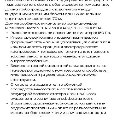
температурного фона в обслуживаемых помещениях.
Длина трубопроводов с хладагентом между
внутренним и внешним блоком данных канальных
сплит-систем достигает 70 м.
Другие особенности канальных кондиционеров
Mitsubishi Electric PEA-RP200GAQ / PUHZ-P200YHA:
Высокое статическое давление вентилятора: 150 Па.
Инвертор с векторным управлением: инвертор
формирует оптимальный управляющий сигнал для
каждой частоты вращения электродвигателя
компрессора, что позволяет значительно повысить
эффективность привода и уменьшить годовое
энергопотребление.
Бесколлекторный синхронный электродвигатель в
приводе ротационного компрессора способствует
повышению КПД и увеличению компактности
конструкции.
Статор электродвигателя с обмоткой
сосредоточенного типа и со специальной
структурой полюсов статора «Poki Poki Core»
существенно увеличивает эффективность.
В компрессорах внешних блоков ротор двигателя
содержит постоянный магнит из редкоземельных
металлов, благодаря чему увеличена мощность и