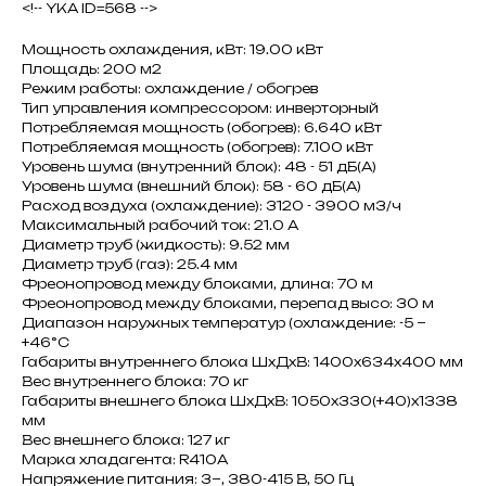
<!-- YKA ID=568 -->
Мощность охлаждения, кВт: 19.00 кВт
Площадь: 200 м2
Режим работы: охлаждение / обогрев
Тип управления компрессором: инверторный
Потребляемая мощность (обогрев): 6.640 кВт
Потребляемая мощность (обогрев): 7.100 кВт
Уровень шума (внутренний блок): 48 - 51 дБ(А)
Уровень шума (внешний блок): 58 - 60 дБ(А)
Расход воздуха (охлаждение): 3120 - 3900 м3/ч
Максимальный рабочий ток: 21.0 A
Диаметр труб (жидкость): 9.52 мм
Диаметр труб (газ): 25.4 мм
Фреонопровод между блоками, длина: 70 м
Фреонопровод между блоками, перепад высо: 30 м
Диапазон наружных температур (охлаждение: -5 ~
+46°C
Габариты внутреннего блока ШxДxВ: 1400x634x400 мм
Вес внутреннего блока: 70 кг
Габариты внешнего блока ШxДxВ: 1050x330(+40)x1338
мм
Вес внешнего блока: 127 кг
Марка хладагента: R410A
Напряжение питания: 3~, 380-415 В, 50 Гц