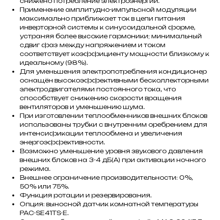
снижено потребление электроэнергии.
Применение амплитудно-импульсной модуляции
максимально приближает ток в цепи питания
инверторной системы к синусоидальной форме,
устраняя более высокие гармоники; минимальный
сдвиг фаз между напряжением и током
соответствует коэффициенту мощности близкому к
идеальному (98%).
Для уменьшения электропотребления кондиционер
оснащён высокоэффективными бесколлекторными
электродвигателями постоянного тока, что
способствует снижению скорости вращения
вентиляторов и уменьшению шума.
При изготовлении теплообменников внешних блоков
использованы трубки с внутренним оребрением для
интенсификации теплообмена и увеличения
энергоэффективности.
Возможно уменьшение уровня звукового давления
внешних блоков на 3-4 дБ(А) при активации ночного
режима.
Внешнее ограничение производительности: 0%,
50% или 75%.
Функция ротации и резервирования.
Опция: выносной датчик комнатной температуры
PAC-SE41TS-E.