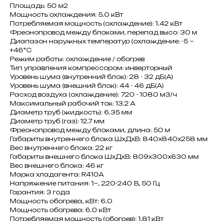
Площадь: 50 м2
Мощность охлаждения: 5.0 кВт
Потребляемая мощность (охлаждение): 1.42 кВт
Фреонопровод между блоками, перепад высо: 30 м
Диапазон наружных температур (охлаждение: -5 ~
+46°C
Режим работы: охлаждение / обогрев
Тип управления компрессором: инверторный
Уровень шума (внутренний блок): 28 - 32 дБ(А)
Уровень шума (внешний блок): 44 - 46 дБ(А)
Расход воздуха (охлаждение): 720 - 1080 м3/ч
Максимальный рабочий ток: 13.2 A
Диаметр труб (жидкость): 6.35 мм
Диаметр труб (газ): 12.7 мм
Фреонопровод между блоками, длина: 50 м
Габариты внутреннего блока ШxДxВ: 840x840x258 мм
Вес внутреннего блока: 22 кг
Габариты внешнего блока ШxДxВ: 809x300x630 мм
Вес внешнего блока: 46 кг
Марка хладагента: R410A
Напряжение питания: 1~, 220-240 В, 50 Гц
Гарантия: 3 года
Мощность обогрева, кВт: 6.0
Мощность обогрева: 6.0 кВт
Потребляемая мощность (обогрев): 1.81 кВт