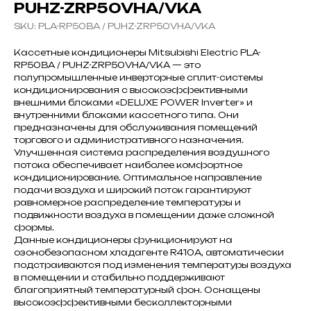
PUHZ-ZRP50VHA/VKA
SKU:
PLA-RP50BA / PUHZ-ZRP50VHA/VKA
Кассетные кондиционеры Mitsubishi Electric PLA-
RP50BA / PUHZ-ZRP50VHA/VKA — это
полупромышленные инверторные сплит-системы
кондиционирования с высокоэффективными
внешними блоками «DELUXE POWER Inverter» и
внутренними блоками кассетного типа. Они
предназначены для обслуживания помещений
торгового и административного назначения.
Улучшенная система распределения воздушного
потока обеспечивает наиболее комфортное
кондиционирование. Оптимальное направление
подачи воздуха и широкий поток гарантируют
равномерное распределение температуры и
подвижности воздуха в помещении даже сложной
формы.
Данные кондиционеры функционируют на
озонобезопасном хладагенте R410A, автоматически
подстраиваются под изменения температуры воздуха
в помещении и стабильно поддерживают
благоприятный температурный фон. Оснащены
высокоэффективными бесколлекторными