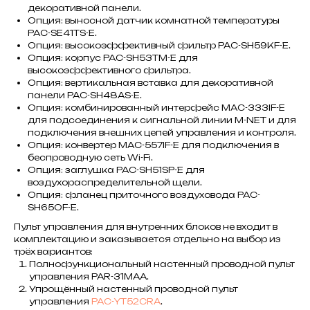
декоративной панели.
Опция: выносной датчик комнатной температуры
PAC-SE41TS-E.
Опция: высокоэффективный фильтр PAC-SH59KF-E.
Опция: корпус PAC-SH53TM-E для
высокоэффективного фильтра.
Опция: вертикальная вставка для декоративной
панели PAC-SH48AS-E.
Опция: комбинированный интерфейс MAC-333IF-E
для подсоединения к сигнальной линии M-NET и для
подключения внешних цепей управления и контроля.
Опция: конвертер MAC-557IF-E для подключения в
беспроводную сеть Wi-Fi.
Опция: заглушка PAC-SH51SP-E для
воздухораспределительной щели.
Опция: фланец приточного воздуховода РАС-
SH65OF-E.
Пульт управления для внутренних блоков не входит в
комплектацию и заказывается отдельно на выбор из
трёх вариантов:
Полнофункциональный настенный проводной пульт
управления PAR-31MAA.
Упрощённый настенный проводной пульт
управления
PAC-YT52CRA
.