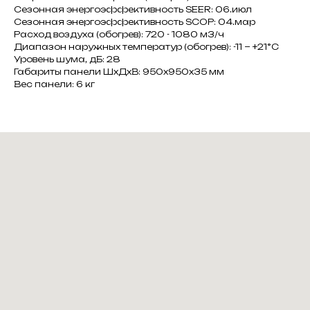
Сезонная энергоэффективность SEER: 06.июл
Сезонная энергоэффективность SCOP: 04.мар
Расход воздуха (обогрев): 720 - 1080 м3/ч
Диапазон наружных температур (обогрев): -11 ~ +21°C
Уровень шума, дБ: 28
Габариты панели ШxДxВ: 950x950x35 мм
Вес панели: 6 кг