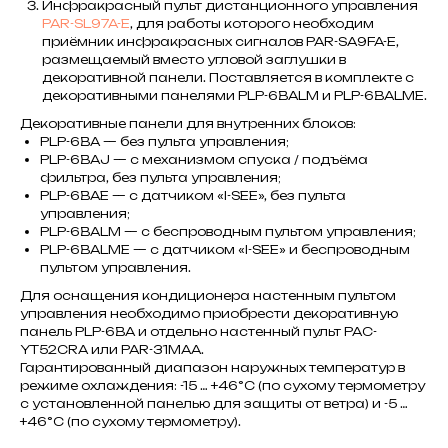
Инфракрасный пульт дистанционного управления
PAR-SL97A-E
, для работы которого необходим
приёмник инфракрасных сигналов PAR-SA9FA-E,
размещаемый вместо угловой заглушки в
декоративной панели. Поставляется в комплекте с
декоративными панелями PLP-6BALM и PLP-6BALME.
Декоративные панели для внутренних блоков:
PLP-6BA — без пульта управления;
PLP-6BAJ — с механизмом спуска / подъёма
фильтра, без пульта управления;
PLP-6BAE — с датчиком «I-SEE», без пульта
управления;
PLP-6BALM — с беспроводным пультом управления;
PLP-6BALME — с датчиком «I-SEE» и беспроводным
пультом управления.
Для оснащения кондиционера настенным пультом
управления необходимо приобрести декоративную
панель PLP-6BA и отдельно настенный пульт PAC-
YT52CRA или PAR-31MAA.
Гарантированный диапазон наружных температур в
режиме охлаждения: -15 … +46°C (по сухому термометру
c установленной панелью для защиты от ветра) и -5 …
+46°C (по сухому термометру).