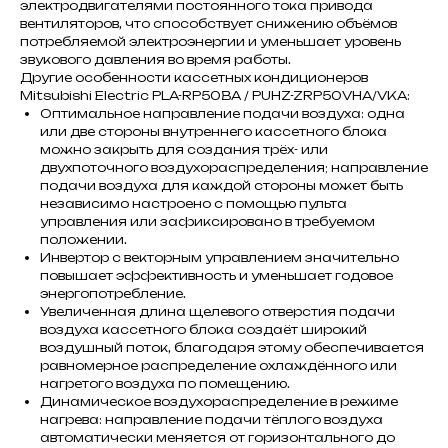
электродвигателями постоянного тока привода
вентиляторов, что способствует снижению объёмов
потребляемой электроэнергии и уменьшает уровень
звукового давления во время работы.
Другие особенности кассетных кондиционеров
Mitsubishi Electric PLA-RP50BA / PUHZ-ZRP50VHA/VKA:
Оптимальное направление подачи воздуха: одна
или две стороны внутреннего кассетного блока
можно закрыть для создания трёх- или
двухпоточного воздухораспределения; направление
подачи воздуха для каждой стороны может быть
независимо настроено с помощью пульта
управления или зафиксировано в требуемом
положении.
Инвертор с векторным управлением значительно
повышает эффективность и уменьшает годовое
энергопотребление.
Увеличенная длина щелевого отверстия подачи
воздуха кассетного блока создаёт широкий
воздушный поток, благодаря этому обеспечивается
равномерное распределение охлаждённого или
нагретого воздуха по помещению.
Динамическое воздухораспределение в режиме
нагрева: направление подачи тёплого воздуха
автоматически меняется от горизонтального до