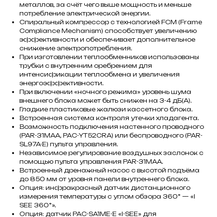
металлов, за счёт чего выше мощность и меньше
потребление электрической энергии.
Спиральный компрессор с технологией FCM (Frame
Compliance Mechanism) способствует увеличению
эффективности и обеспечивает дополнительное
снижение электропотребления.
При изготовлении теплообменников использованы
трубки с внутренним оребрением для
интенсификации теплообмена и увеличения
энергоэффективности.
При включении «ночного режима» уровень шума
внешнего блока может быть снижен на 3-4 дБ(А).
Гладкие пластиковые жалюзи кассетного блока.
Встроенная система контроля утечки хладагента.
Возможность подключения настенного проводного
(PAR-31MAA, PAC-YT52CRA) или беспроводного (PAR-
SL97A-E) пульта управления.
Независимое регулирование воздушных заслонок с
помощью пульта управления PAR-31MAA.
Встроенный дренажный насос с высотой подъёма
до 850 мм от уровня панели внутреннего блока.
Опция: инфракрасный датчик дистанционного
измерения температуры с углом обзора 360° — «I
SEE 360°».
Опция: датчик PAC-SA1ME-E «I-SEE» для