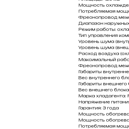
Мощность охлаждени
Потребляемая мощно
Фреонопровод межд
Диапазон наружных 
Режим работы: охла
Тип управления ком
Уровень шума (внутре
Уровень шума (внешн
Расход воздуха (охл
Максимальный рабоч
Фреонопровод межд
Габариты внутренн
Вес внутреннего бло
Габариты внешнего
Вес внешнего блока:
Марка хладагента: 
Напряжение питания:
Гарантия: 3 года
Мощность обогрева, 
Мощность обогрева:
Потребляемая мощно