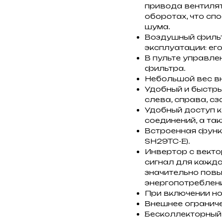
привода вентиля
оборотах, что с
шума.
Воздушный фильт
эксплуатации: ег
В пульте управле
фильтра.
Небольшой вес вн
Удобный и быстры
слева, справа, сз
Удобный доступ к
соединений, а та
Встроенная функ
SH29TC-E).
Инвертор с вект
сигнал для каждо
значительно пов
энергопотреблени
При включении но
Внешнее ограниче
Бесколлекторный