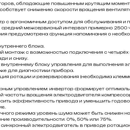
торов, обладающие повышенным крутящим момент
пособствует снижению скорости вращения вентиля
р с эргономичным доступом для обслуживания и 
о средний межсервисный интервал примерно 2500 
ния предусмотрена функция напоминания о необхо
утреннего блока.
й монтаж с возможностью подключения с четырёх
ади и снизу.
 внутреннему блоку управления для выполнения э
кже для диагностики прибора.
ция ротации и резервирования (необходима клемм
орным управлением: инвертор формирует оптимал
й частоты вращения электродвигателя компрессор
ысить эффективность привода и уменьшить годов
е.
чного режима уровень шума может быть снижен на 3
ние производительности: 0%, 50% или 75%.
 синхронный электродвигатель в приводе ротацио