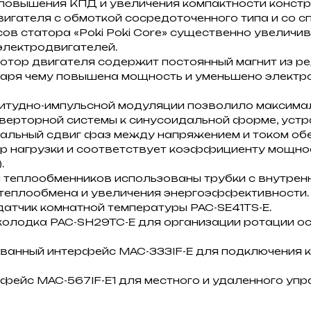
повышения КПД и увеличения компактности констр
игателя с обмоткой сосредоточенного типа и со с
ов статора «Poki Poki Core» существенно увеличи
лектродвигателей.
отор двигателя содержит постоянный магнит из р
даря чему повышена мощность и уменьшено электр
итудно-импульсной модуляции позволило максимал
нверторной системы к синусоидальной форме, уст
мальный сдвиг фаз между напряжением и током об
р нагрузки и соответствует коэффициенту мощно
.
 теплообменников использованы трубки с внутрен
теплообмена и увеличения энергоэффективности.
датчик комнатной температуры PAC-SE41TS-E.
колодка PAC-SH29TC-E для организации ротации о
ванный интерфейс MAC-333IF-E для подключения к
ерфейс MAC-567IF-E1 для местного и удаленного упр