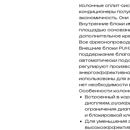
Колонные сплит-сист
кондиционеры полу
экономичность. Они
Внутренние блоки и
площадью основания
дополнительное кре
Все фреонопроводы
Внешние блоки PUH
поддержание благо
автоматически под
регулируют произв
энергоэффективност
использованы для з
нет необходимости 
Особенности колонны
Встроенный в кор
дисплеем, русиф
ограничения диап
и блокировкой кл
Для уменьшения 
высокоэффективн