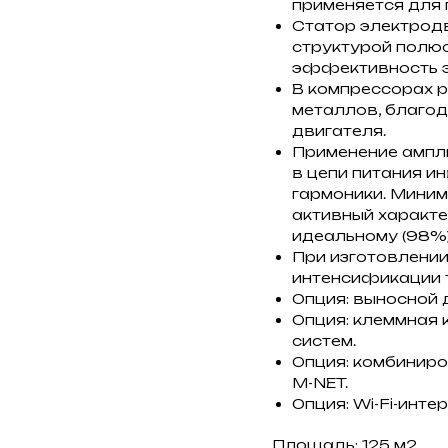
применяется для 
Статор электродв
структурой полюс
эффективность э
В компрессорах р
металлов, благо
двигателя.
Применение ампл
в цепи питания и
гармоники. Мини
активный характе
идеальному (98%)
При изготовлении
интенсификации 
Опция: выносной 
Опция: клеммная 
систем.
Опция: комбиниро
M-NET.
Опция: Wi-Fi-инт
Площадь: 125 м2