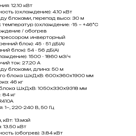
я: 12.10 кВт
сть (охлаждение): 4.10 кВт
у блоками, перепад высо: 30 м
температур (охлаждение: -15 ~ +46°C
ждение / обогрев
прессором: инверторный
нний блок): 45 - 51 дБ(А)
ий блок): 54 - 56 дБ(А)
аждение): 1500 - 1860 м3/ч
ий ток: 27.20 A
у блоками, длина: 50 м
его блока ШxДxВ: 600x360x1900 мм
ка: 46 кг
 блока ШxДxВ: 1050x330x9318 мм
 84 кг
R410A
 1~, 220-240 В, 50 Гц
кВт: 13.май
 13.50 кВт
сть (обогрев): 3.84 кВт