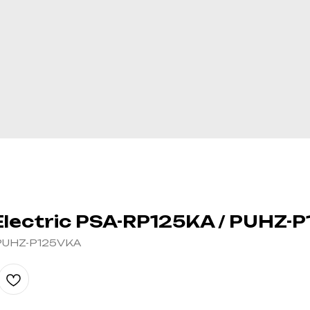
Electric PSA-RP125KA / PUHZ-
 PUHZ-P125VKA