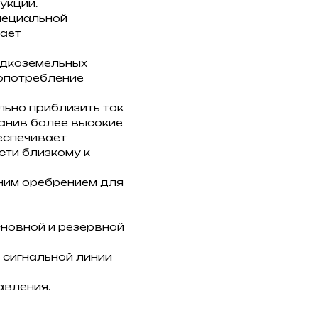
укции.
пециальной
вает
едкоземельных
опотребление
ьно приблизить ток
ранив более высокие
еспечивает
сти близкому к
ним оребрением для
сновной и резервной
 сигнальной линии
авления.