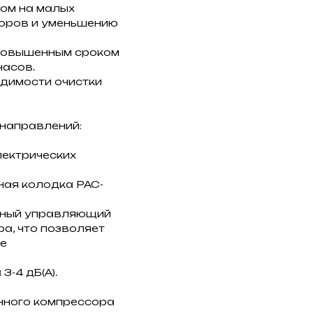
ом на малых
торов и уменьшению
повышенным сроком
часов.
димости очистки
 направлений:
лектрических
ная колодка PAC-
ьный управляющий
а, что позволяет
ое
-4 дБ(А).
нного компрессора