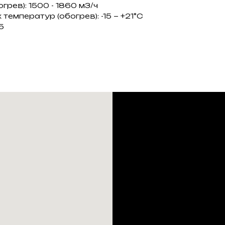
грев): 1500 - 1860 м3/ч
емператур (обогрев): -15 ~ +21°C
5