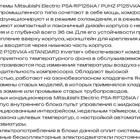
емы Mitsubishi Electric PSA-RP125KA / PUHZ-P125VK
промышленного типа сочетают в себе мощь, комф
 функционируют и в режиме охлаждения, и в режим
меют компактный и лаконичный дизайн корпуса с 
 и с глубиной всего 36 см. Для его устойчивости
пление вверху корпуса, кронштейн для крепления и
 вводятся через нижнюю часть корпуса.
Z-P125VKA «STANDARD Inverter» обеспечивают ком
приятного температурного фона в обслуживаемом
страиваются под изменения температуры воздуха 
одительность компрессора. Обладают высокой
ью, работают на озонобезопасном хладагенте R41
амены старых моделей, в которых применялся хлада
в замене или промывке старых трубопроводов.
х кондиционеров Mitsubishi Electric PSA-RP125KA 
пус внутреннего блока пульт управления с жидко
ицированным интерфейсом, недельным таймером,
азона целевых температур, с настройкой автомат
авиатуры.
электропотребления в блоки данной сплит-систем
ые бесколлекторные электродвигатели постоянно