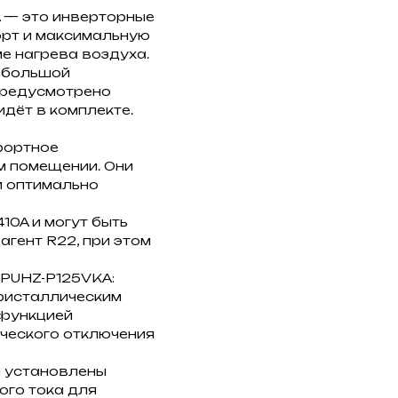
A — это инверторные
орт и максимальную
е нагрева воздуха.
небольшой
 предусмотрено
дёт в комплекте.
фортное
 помещении. Они
и оптимально
0A и могут быть
гент R22, при этом
/ PUHZ-P125VKA:
кристаллическим
 функцией
ического отключения
ы установлены
го тока для