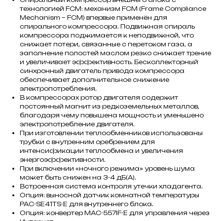
технологией FCM: механизм FCM (Frame Compliance
Mechanism – FCM) впервые применён для
спирального компрессора. Подвижная спираль
компрессора поджимается к неподвижной, что
снижает потери, связанные с перетоком газа, а
заполнение полостей маслом резко снижает трение
и увеличивает эффективность. Бесколлекторный
синхронный двигатель привода компрессора
обеспечивает дополнительное снижение
электропотребления.
В компрессорах ротор двигателя содержит
постоянный магнит из редкоземельных металлов,
благодаря чему повышена мощность и уменьшено
электропотребление двигателя.
При изготовлении теплообменников использованы
трубки с внутренним оребрением для
интенсификации теплообмена и увеличения
энергоэффективности.
При включении «ночного режима» уровень шума
может быть снижен на 3-4 дБ(А).
Встроенная система контроля утечки хладагента.
Опция: выносной датчик комнатной температуры
PAC-SE41TS-E для внутреннего блока.
Опция: конвертер MAC-557IF-E для управления через