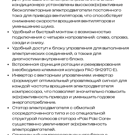
кондиционера установлены высокоэффективные
бесколлекторные электродвигатели постоянного
тока для привода вентиляторов, что способствует
снижению скорости вращения вентиляторов и
уменьшению шума.
Удобный и быстрый монтаж с возможностью
подключения с четырёх направлений: слева, справа,
сзади и снизу.
Удобный доступ к блоку управления для выполнения
электрических соединений, а также для
диагностики внутреннего блока.
Встроенная функция ротации и резервирования
(необходима клеммная колодка PAC-SH29TC-E).
Инвертор с векторным управлением: инвертор
формирует оптимальный управляющий сигнал для
каждой частоты вращения электродвигателя
компрессора, что позволяет значительно повысить
эффективность привода и уменьшить годовое
энергопотребление.
Статор электродвигателя с обмоткой
сосредоточенного типа и со специальной
структурой полюсов статора «Poki Poki Core»
существенно увеличивает эффективность
электродвигателей.
Спиральный компрессор внешнего блока с