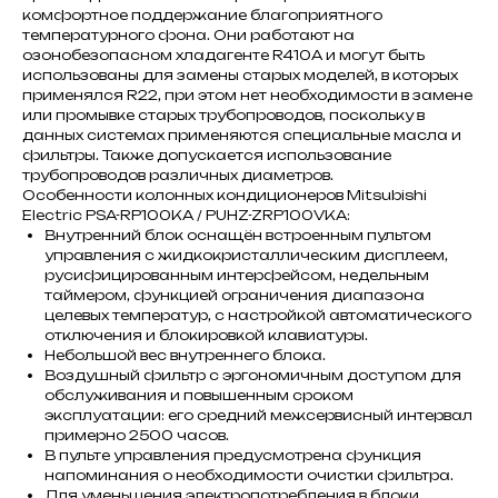
комфортное поддержание благоприятного
температурного фона. Они работают на
озонобезопасном хладагенте R410A и могут быть
использованы для замены старых моделей, в которых
применялся R22, при этом нет необходимости в замене
или промывке старых трубопроводов, поскольку в
данных системах применяются специальные масла и
фильтры. Также допускается использование
трубопроводов различных диаметров.
Особенности колонных кондиционеров Mitsubishi
Electric PSA-RP100KA / PUHZ-ZRP100VKA:
Внутренний блок оснащён встроенным пультом
управления с жидкокристаллическим дисплеем,
русифицированным интерфейсом, недельным
таймером, функцией ограничения диапазона
целевых температур, с настройкой автоматического
отключения и блокировкой клавиатуры.
Небольшой вес внутреннего блока.
Воздушный фильтр с эргономичным доступом для
обслуживания и повышенным сроком
эксплуатации: его средний межсервисный интервал
примерно 2500 часов.
В пульте управления предусмотрена функция
напоминания о необходимости очистки фильтра.
Для уменьшения электропотребления в блоки