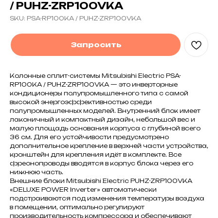
/ PUHZ-ZRP100VKA
SKU:
PSA-RP100KA / PUHZ-ZRP100VKA
Запросить
Колонные сплит-системы Mitsubishi Electric PSA-
RP100KA / PUHZ-ZRP100VKA — это инверторные
кондиционеры полупромышленного типа с самой
высокой энергоэффективностью среди
полупромышленных моделей. Внутренний блок имеет
лаконичный и компактный дизайн, небольшой вес и
малую площадь основания корпуса с глубиной всего
36 см. Для его устойчивости предусмотрено
дополнительное крепление в верхней части устройства,
кронштейн для крепления идёт в комплекте. Все
фреонопроводы вводятся в корпус блока через его
нижнюю часть.
Внешние блоки Mitsubishi Electric PUHZ-ZRP100VKA
«DELUXE POWER Inverter» автоматически
подстраиваются под изменения температуры воздуха
в помещении, оптимально регулируют
производительность компрессора и обеспечивают