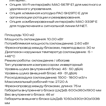
Интернет.
Опция: Wi-Fi-интерфейс MAC-567IF-E1 для местного и
удалённого управления.
Опция: клеммная колодка PAC-SH29TC-E для
организации ротации и резервирования.
Опция: комбинированный интерфейс MAC-333IF-E
для подключения к сигнальной линии M-NET.
Площадь: 100 м2
Мощность охлаждения: 10.00 кВт
Потребляемая мощность (охлаждение): 2.60 кВт
Фреонопровод между блоками, перепад высо: 30 м
Диапазон наружных температур (охлаждение: -5 ~
+46°C
Режим работы: охлаждение / обогрев
Тип управления компрессором: инверторный
Уровень шума (внутренний блок): 45 - 50 дБ(А)
Уровень шума (внешний блок): 49 - 51 дБ(А)
Расход воздуха (охлаждение): 1500 - 1800 м3/ч
Максимальный рабочий ток: 27.20 A
Фреонопровод между блоками, длина: 75 м
Габариты внутреннего блока ШxДxВ: 600x360x1900 мм
Вес внутреннего блока: 46 кг
Габариты внешнего блока ШxДxВ: 1050x330(+30)x1338
мм