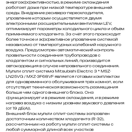
энергоэффективностью, в режиме охлаждения
работает даже при низкой температуре внешней
среды. Внедрение ресивера-переохладителя,
управление которым осуществляется двумя
электронными расширительными вентилями LEV,
оптимизирует параметры холодильного цикла и объём
применяемого хладагента. За счёт этого происходит
более точное и эффективное управление системой
независимо от температурных колебаний наружного
воздуха. Предусмотрен автоматический контроль
правильности соединения трубопроводов с
хладагентом и сигнальных линий, производится
автокоррекция в случае неправильного соединения.
Мульти сплит-система Mitsubishi Electric 3 * MSZ-
LN25VG / MXZ-3F68VF является готовым комплектом
для одновременного обслуживания трёх комнат, если
отсутствует техническая возможность размещения
больше чем одного внешнего блока. Она
функционирует и в режиме охлаждения, и в режиме
нагрева воздуха с низким уровнем звукового давления
(от 19 дБ(А)).
Внешний блок мульти сплит-системы заправлен
достаточным количеством хладагента (R-32),
рассчитанным на работу мульти сплит-системы с
любой суммарной длиной всех участков