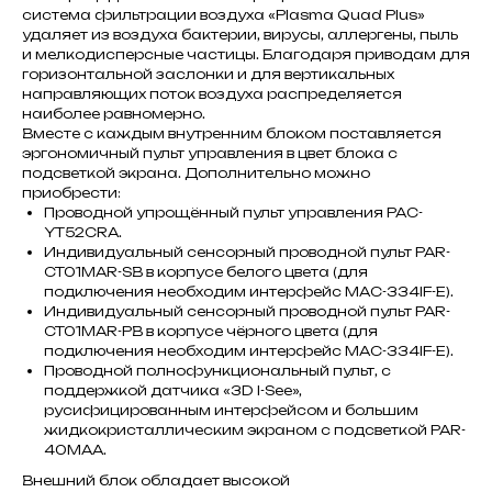
система фильтрации воздуха «Plasma Quad Plus»
удаляет из воздуха бактерии, вирусы, аллергены, пыль
и мелкодисперсные частицы. Благодаря приводам для
горизонтальной заслонки и для вертикальных
направляющих поток воздуха распределяется
наиболее равномерно.
Вместе с каждым внутренним блоком поставляется
эргономичный пульт управления в цвет блока с
подсветкой экрана. Дополнительно можно
приобрести:
Проводной упрощённый пульт управления PAC-
YT52CRA.
Индивидуальный сенсорный проводной пульт PAR-
CT01MAR-SB в корпусе белого цвета (для
подключения необходим интерфейс MAC-334IF-E).
Индивидуальный сенсорный проводной пульт PAR-
CT01MAR-PB в корпусе чёрного цвета (для
подключения необходим интерфейс MAC-334IF-E).
Проводной полнофункциональный пульт, с
поддержкой датчика «3D I-See»,
русифицированным интерфейсом и большим
жидкокристаллическим экраном с подсветкой PAR-
40MAA.
Внешний блок обладает высокой