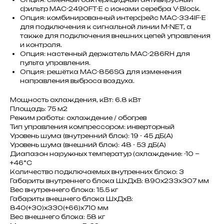
фильтр MAC-2490FT-E с ионами серебра V-Block.
Опция: комбинированный интерфейс MAC-334IF-E
для подключения к сигнальной линии M-NET, а
также для подключения внешних цепей управления
и контроля.
Опция: настенный держатель MAC-286RH для
пульта управления.
Опция: решётка MAC-856SG для изменения
направления выброса воздуха.
Мощность охлаждения, кВт: 6.8 кВт
Площадь: 75 м2
Режим работы: охлаждение / обогрев
Тип управления компрессором: инверторный
Уровень шума (внутренний блок): 19 - 45 дБ(А)
Уровень шума (внешний блок): 48 - 53 дБ(А)
Диапазон наружных температур (охлаждение: -10 ~
+46°C
Количество подключаемых внутренних блоко: 3
Габариты внутреннего блока ШxДxВ: 890x233x307 мм
Вес внутреннего блока: 15.5 кг
Габариты внешнего блока ШxДxВ:
840(+30)x330(+66)x710 мм
Вес внешнего блока: 58 кг