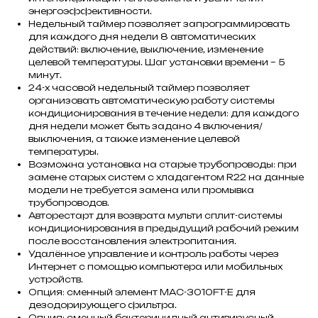
энергоэффективности.
Недельный таймер позволяет запрограммировать
для каждого дня недели 8 автоматических
действий: включение, выключение, изменение
целевой температуры. Шаг установки времени – 5
минут.
24-х часовой недельный таймер позволяет
организовать автоматическую работу системы
кондиционирования в течение недели: для каждого
дня недели может быть задано 4 включения/
выключения, а также изменение целевой
температуры.
Возможна установка на старые трубопроводы: при
замене старых систем с хладагентом R22 на данные
модели не требуется замена или промывка
трубопроводов.
Авторестарт для возврата мульти сплит-системы
кондиционирования в предыдущий рабочий режим
после восстановления электропитания.
Удалённое управление и контроль работы через
Интернет с помощью компьютера или мобильных
устройств.
Опция: сменный элемент MAC-3010FT-E для
дезодорирующего фильтра.
Опция: сменный бактерицидный антивирусный