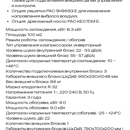
также для подключения внешних цепей управления
и контроля.
Опция: решётка PAC-SH96SG-E для изменения
направления выброса воздуха.
Опция: дренажный насос PAC-KE07DM-E.
Мощность охлаждения, кВт: 8.3 кВт
Площадь: 100 м2
Режим работы: охлаждение / обогрев
Тип управления компрессором: инверторный
Уровень шума (внутренний блок): 22 - 33 дБ(А)
Уровень шума (внешний блок): 55 - 57 дБ(А)
Диапазон наружных температур (охлаждение: -10 ~
+46°C
Количество подключаемых внутренних блоко: 3
Габариты внешнего блока ШxДxВ: 950x330x1048 мм
Вес внешнего блока: 86 кг
Марка хладагента: R-32
Напряжение питания: 1~, 220-240 В, 50 Гц
Гарантия: 3 года
Мощность обогрева, кВт: 9.0
Мощность обогрева: 9.0 кВт
Диапазон наружных температур (обогрев): -25 ~ +24°C
Уровень шума, дБ: 22
Количество внешних блоков: 1
Габариты внутренних блоков ШxДxВ: 790x700x200 мм /