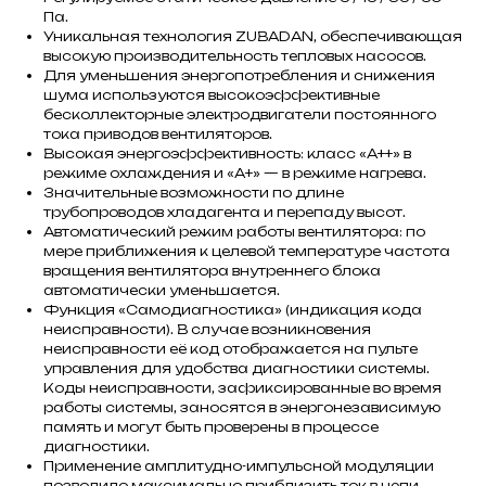
Па.
Уникальная технология ZUBADAN, обеспечивающая
высокую производительность тепловых насосов.
Для уменьшения энергопотребления и снижения
шума используются высокоэффективные
бесколлекторные электродвигатели постоянного
тока приводов вентиляторов.
Высокая энергоэффективность: класс «А++» в
режиме охлаждения и «А+» — в режиме нагрева.
Значительные возможности по длине
трубопроводов хладагента и перепаду высот.
Автоматический режим работы вентилятора: по
мере приближения к целевой температуре частота
вращения вентилятора внутреннего блока
автоматически уменьшается.
Функция «Самодиагностика» (индикация кода
неисправности). В случае возникновения
неисправности её код отображается на пульте
управления для удобства диагностики системы.
Коды неисправности, зафиксированные во время
работы системы, заносятся в энергонезависимую
память и могут быть проверены в процессе
диагностики.
Применение амплитудно-импульсной модуляции
позволило максимально приблизить ток в цепи