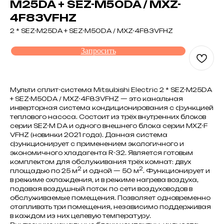
M25DA + SEZ-M50DA / MXZ-
4F83VFHZ
2 * SEZ-M25DA + SEZ-M50DA / MXZ-4F83VFHZ
Запросить
Мульти сплит-система Mitsubishi Electric 2 * SEZ-M25DA
+ SEZ-M50DA / MXZ-4F83VFHZ — это канальная
инверторная система кондиционирования с функцией
теплового насоса. Состоит из трёх внутренних блоков
серии SEZ-M DA и одного внешнего блока серии MXZ-F
VFHZ (новинки 2021 года). Данная система
функционирует с применением экологичного и
экономичного хладагента R-32. Является готовым
комплектом для обслуживания трёх комнат: двух
2
2
площадью по 25 м
и одной — 50 м
. Функционирует и
в режиме охлаждения, и в режиме нагрева воздуха,
подавая воздушный поток по сети воздуховодов в
обслуживаемые помещения. Позволяет одновременно
отапливать три помещения, независимо поддерживая
в каждом из них целевую температуру.