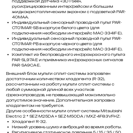
поддержкой датчика «3D I-See»,
русифицированным интерфейсом и большим
жидкокристаллическим экраном с подсветкой PAR-
40MAA.
Индивидуальный сенсорный проводной пульт PAR-
CT01MAR-SB в корпусе белого цвета (для
подключения необходим интерфейс MAC-334IF-E).
Индивидуальный сенсорный проводной пульт PAR-
CT01MAR-PB в корпусе чёрного цвета (для
подключения необходим интерфейс MAC-334IF-E).
Комплект из беспроводного инфракрасного пульта
PAR-SL97A-E и приёмника инфракрасных сигналов
PAR-SA9CA-E.
Внешний блок мульти сплит-системы заправлен
достаточным количеством хладагента (R-32),
рассчитанным на работу мульти сплит-системы с
любой суммарной длиной всех участков
фреонопроводов, не превышающей максимально
допустимое значение. Дополнительная заправка
хладагентом не требуется.
Другие особенности мульти сплит-системы Mitsubishi
Electric 2 * SEZ-M25DA + SEZ-M50DA / MXZ-4F83VFHZ:
Хладагент R-32.
Низкий уровень шума и вибраций во время работы.
Регулируемое статическое давление 5 / 15 / 35 / 50