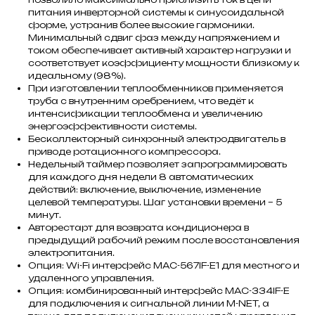
питания инверторной системы к синусоидальной
форме, устранив более высокие гармоники.
Минимальный сдвиг фаз между напряжением и
током обеспечивает активный характер нагрузки и
соответствует коэффициенту мощности близкому к
идеальному (98%).
При изготовлении теплообменников применяется
труба с внутренним оребрением, что ведёт к
интенсификации теплообмена и увеличению
энергоэффективности системы.
Бесколлекторный синхронный электродвигатель в
приводе ротационного компрессора.
Недельный таймер позволяет запрограммировать
для каждого дня недели 8 автоматических
действий: включение, выключение, изменение
целевой температуры. Шаг установки времени – 5
минут.
Авторестарт для возврата кондиционера в
предыдущий рабочий режим после восстановления
электропитания.
Опция: Wi-Fi интерфейс MAC-567IF-E1 для местного и
удаленного управления.
Опция: комбинированный интерфейс MAC-334IF-E
для подключения к сигнальной линии M-NET, а