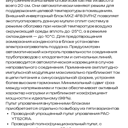
Внутренние канальные блоки компактны: их высота
всего 20 см. Они автоматически меняют режим для
поддержания целевой температуры в помещениях.
Внешний инверторный блок MXZ-4F83VFHZ позволяет
эксплуатировать данную мульти сплит-систему в
режиме обогрева при низкой температуре воздуха
окружающей среды: вплоть до -25°С, а в режиме
охлаждения — до -10°С. Для предотвращения
замерзания конденсата в блоке установлен
электронагреватель поддона. Предусмотрен
автоматический контроль правильности соединения
трубопроводов с хладагентом и сигнальных линий,
производится автоматическая коррекция в случае
неправильного соединения. Применение амплитудно-
импульсной модуляции максимально приближает ток
в цепи питания к синусоидальной форме, устраняя
более высокие гармоники. Минимальный сдвиг фаз
между напряжением и током обеспечивает активный
характер нагрузки и приближает коэффициент
мощности к идеальному (98%).
Пульт управления внутренними блоками
приобретается отдельно по выбору из пяти вариантов:
Проводной упрощённый пульт управления PAC-
YT52CRA.
Проводной полнофункциональный пульт, с