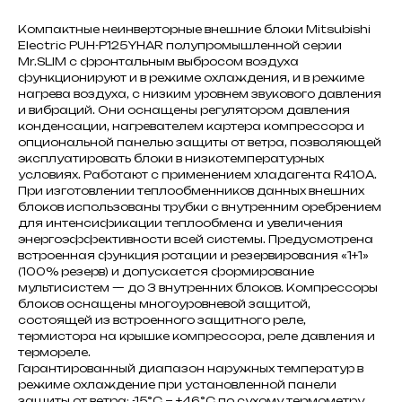
Компактные неинверторные внешние блоки Mitsubishi
Electric PUH-P125YHAR полупромышленной серии
Mr.SLIM с фронтальным выбросом воздуха
функционируют и в режиме охлаждения, и в режиме
нагрева воздуха, с низким уровнем звукового давления
и вибраций. Они оснащены регулятором давления
конденсации, нагревателем картера компрессора и
опциональной панелью защиты от ветра, позволяющей
эксплуатировать блоки в низкотемпературных
условиях. Работают с применением хладагента R410A.
При изготовлении теплообменников данных внешних
блоков использованы трубки с внутренним оребрением
для интенсификации теплообмена и увеличения
энергоэффективности всей системы. Предусмотрена
встроенная функция ротации и резервирования «1+1»
(100% резерв) и допускается формирование
мультисистем — до 3 внутренних блоков. Компрессоры
блоков оснащены многоуровневой защитой,
состоящей из встроенного защитного реле,
термистора на крышке компрессора, реле давления и
термореле.
Гарантированный диапазон наружных температур в
режиме охлаждение при установленной панели
защиты от ветра: -15°C ~ +46°C по сухому термометру.