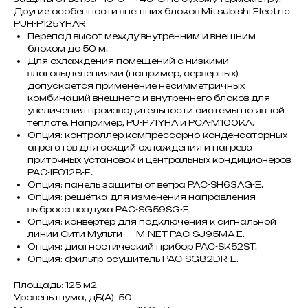
Другие особенности внешних блоков Mitsubishi Electric
PUH-P125YHAR:
Перепад высот между внутренним и внешним
блоком до 50 м.
Для охлаждения помещений с низкими
влаговыделениями (например, серверных)
допускается применение несимметричных
комбинаций внешнего и внутреннего блоков для
увеличения производительности системы по явной
теплоте. Например, PU-P71YHA и PCA-M100KA.
Опция: контроллер компрессорно-конденсаторных
агрегатов для секций охлаждения и нагрева
приточных установок и центральных кондиционеров
PAC-IF012B-E.
Опция: панель защиты от ветра PAC-SH63AG-E.
Опция: решётка для изменения направления
выброса воздуха PAC-SG59SG-E.
Опция: конвертер для подключения к сигнальной
линии Сити Мульти — M-NET PAC-SJ95MA-E.
Опция: диагностический прибор PAC-SK52ST.
Опция: фильтр-осушитель PAC-SG82DR-E.
Площадь: 125 м2
Уровень шума, дБ(А): 50