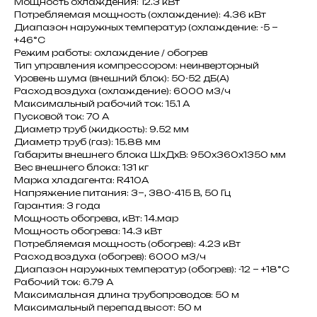
Мощность охлаждения: 12.3 кВт
Потребляемая мощность (охлаждение): 4.36 кВт
Диапазон наружных температур (охлаждение: -5 ~
+46°C
Режим работы: охлаждение / обогрев
Тип управления компрессором: неинверторный
Уровень шума (внешний блок): 50-52 дБ(А)
Расход воздуха (охлаждение): 6000 м3/ч
Максимальный рабочий ток: 15.1 A
Пусковой ток: 70 A
Диаметр труб (жидкость): 9.52 мм
Диаметр труб (газ): 15.88 мм
Габариты внешнего блока ШxДxВ: 950x360x1350 мм
Вес внешнего блока: 131 кг
Марка хладагента: R410A
Напряжение питания: 3~, 380-415 В, 50 Гц
Гарантия: 3 года
Мощность обогрева, кВт: 14.мар
Мощность обогрева: 14.3 кВт
Потребляемая мощность (обогрев): 4.23 кВт
Расход воздуха (обогрев): 6000 м3/ч
Диапазон наружных температур (обогрев): -12 ~ +18°C
Рабочий ток: 6.79 A
Максимальная длина трубопроводов: 50 м
Максимальный перепад высот: 50 м