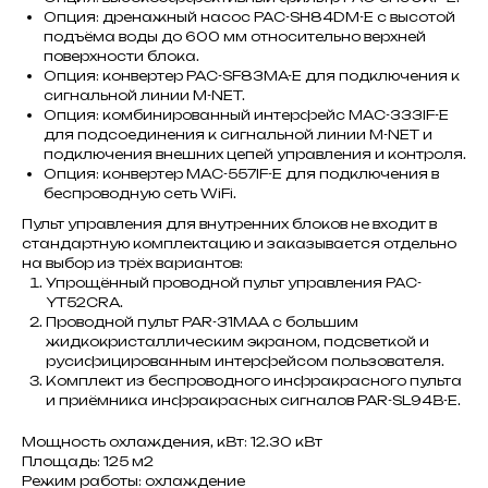
Опция: дренажный насос PAC-SH84DM-E с высотой
подъёма воды до 600 мм относительно верхней
поверхности блока.
Опция: конвертер PAC-SF83MA-E для подключения к
сигнальной линии M-NET.
Опция: комбинированный интерфейс MAC-333IF-E
для подсоединения к сигнальной линии M-NET и
подключения внешних цепей управления и контроля.
Опция: конвертер MAC-557IF-E для подключения в
беспроводную сеть WiFi.
Пульт управления для внутренних блоков не входит в
стандартную комплектацию и заказывается отдельно
на выбор из трёх вариантов:
Упрощённый проводной пульт управления PAC-
YT52CRA.
Проводной пульт PAR-31MAA с большим
жидкокристаллическим экраном, подсветкой и
русифицированным интерфейсом пользователя.
Комплект из беспроводного инфракрасного пульта
и приёмника инфракрасных сигналов PAR-SL94B-E.
Мощность охлаждения, кВт: 12.30 кВт
Площадь: 125 м2
Режим работы: охлаждение