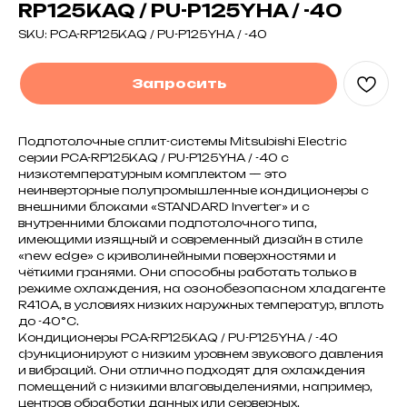
RP125KAQ / PU-P125YHA / -40
SKU:
PCA-RP125KAQ / PU-P125YHA / -40
Запросить
Подпотолочные сплит-системы Mitsubishi Electric
серии PCA-RP125KAQ / PU-P125YHA / -40 с
низкотемпературным комплектом — это
неинверторные полупромышленные кондиционеры с
внешними блоками «STANDARD Inverter» и с
внутренними блоками подпотолочного типа,
имеющими изящный и современный дизайн в стиле
«new edge» с криволинейными поверхностями и
чёткими гранями. Они способны работать только в
режиме охлаждения, на озонобезопасном хладагенте
R410A, в условиях низких наружных температур, вплоть
до -40°С.
Кондиционеры PCA-RP125KAQ / PU-P125YHA / -40
функционируют с низким уровнем звукового давления
и вибраций. Они отлично подходят для охлаждения
помещений с низкими влаговыделениями, например,
центров обработки данных или серверных.