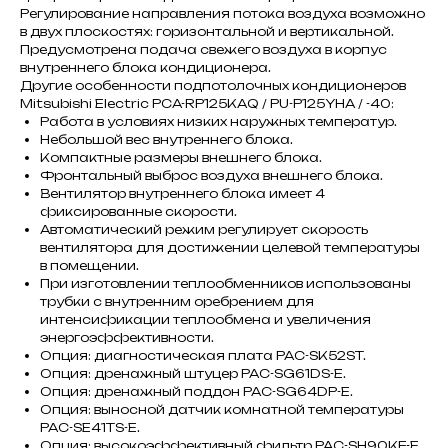
Регулирование направления потока воздуха возможно
в двух плоскостях: горизонтальной и вертикальной.
Предусмотрена подача свежего воздуха в корпус
внутреннего блока кондиционера.
Другие особенности подпотолочных кондиционеров
Mitsubishi Electric PCA-RP125KAQ / PU-P125YHA / -40:
Работа в условиях низких наружных температур.
Небольшой вес внутреннего блока.
Компактные размеры внешнего блока.
Фронтальный выброс воздуха внешнего блока.
Вентилятор внутреннего блока имеет 4
фиксированные скорости.
Автоматический режим регулирует скорость
вентилятора для достижении целевой температуры
в помещении.
При изготовлении теплообменников использованы
трубки с внутренним оребрением для
интенсификации теплообмена и увеличения
энергоэффективности.
Опция: диагностическая плата PAC-SK52ST.
Опция: дренажный штуцер PAC-SG61DS-E.
Опция: дренажный поддон PAC-SG64DP-E.
Опция: выносной датчик комнатной температуры
PAC-SE41TS-E.
Опция: высокоэффективный фильтр PAC-SH90KF-E.