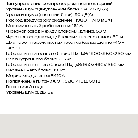
Тип управления компрессором: неинверторный
Уровень шума (внутренний блок): 39 - 45 дБ(А)
Уровень шума (внешний блок): 50 дБ(А)
Расход воздуха (охлаждение): 1380 - 1740 м3/ч
Максимальный рабочий ток: 15.1 A
Фреонопровод между блоками, длина: 50 м
Фреонопровод между блоками, перепад высо: 50 м
Диапазон наружных температур (охлаждение: -40 ~
+46°C
Габариты внутреннего блока ШxДxВ: 1600x680x230 мм
Вес внутреннего блока: 38 кг
Габариты внешнего блока ШxДxВ: 950x360x1350 мм
Вес внешнего блока: 131 кг
Марка хладагента: R410A
Напряжение питания: 3~, 380-415 В, 50 Гц
Гарантия: 3 года
Уровень шума, дБ: 39