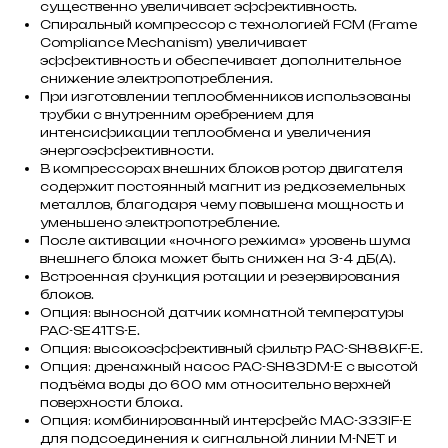
существенно увеличивает эффективность.
Спиральный компрессор с технологией FCM (Frame
Compliance Mechanism) увеличивает
эффективность и обеспечивает дополнительное
снижение электропотребления.
При изготовлении теплообменников использованы
трубки с внутренним оребрением для
интенсификации теплообмена и увеличения
энергоэффективности.
В компрессорах внешних блоков ротор двигателя
содержит постоянный магнит из редкоземельных
металлов, благодаря чему повышена мощность и
уменьшено электропотребление.
После активации «ночного режима» уровень шума
внешнего блока может быть снижен на 3-4 дБ(А).
Встроенная функция ротации и резервирования
блоков.
Опция: выносной датчик комнатной температуры
PAC-SE41TS-E.
Опция: высокоэффективный фильтр PAC-SH88KF-E.
Опция: дренажный насос PAC-SH83DM-E с высотой
подъёма воды до 600 мм относительно верхней
поверхности блока.
Опция: комбинированный интерфейс MAC-333IF-E
для подсоединения к сигнальной линии M-NET и