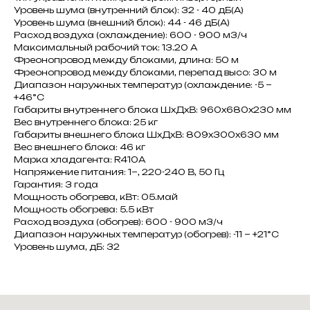
Уровень шума (внутренний блок): 32 - 40 дБ(А)
Уровень шума (внешний блок): 44 - 46 дБ(А)
Расход воздуха (охлаждение): 600 - 900 м3/ч
Максимальный рабочий ток: 13.20 A
Фреонопровод между блоками, длина: 50 м
Фреонопровод между блоками, перепад высо: 30 м
Диапазон наружных температур (охлаждение: -5 ~
+46°C
Габариты внутреннего блока ШxДxВ: 960x680x230 мм
Вес внутреннего блока: 25 кг
Габариты внешнего блока ШxДxВ: 809x300x630 мм
Вес внешнего блока: 46 кг
Марка хладагента: R410A
Напряжение питания: 1~, 220-240 В, 50 Гц
Гарантия: 3 года
Мощность обогрева, кВт: 05.май
Мощность обогрева: 5.5 кВт
Расход воздуха (обогрев): 600 - 900 м3/ч
Диапазон наружных температур (обогрев): -11 ~ +21°C
Уровень шума, дБ: 32