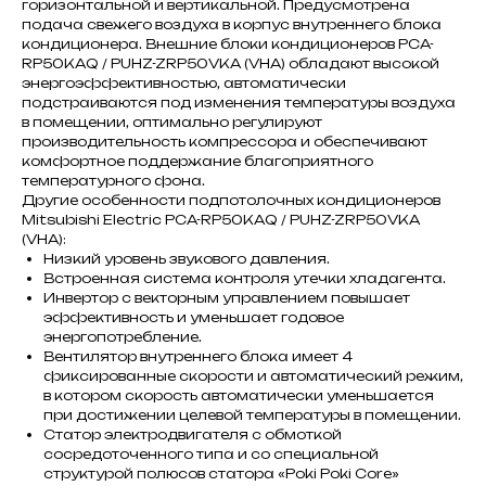
горизонтальной и вертикальной. Предусмотрена
подача свежего воздуха в корпус внутреннего блока
кондиционера. Внешние блоки кондиционеров PCA-
RP50KAQ / PUHZ-ZRP50VKA (VHA) обладают высокой
энергоэффективностью, автоматически
подстраиваются под изменения температуры воздуха
в помещении, оптимально регулируют
производительность компрессора и обеспечивают
комфортное поддержание благоприятного
температурного фона.
Другие особенности подпотолочных кондиционеров
Mitsubishi Electric PCA-RP50KAQ / PUHZ-ZRP50VKA
(VHA):
Низкий уровень звукового давления.
Встроенная система контроля утечки хладагента.
Инвертор с векторным управлением повышает
эффективность и уменьшает годовое
энергопотребление.
Вентилятор внутреннего блока имеет 4
фиксированные скорости и автоматический режим,
в котором скорость автоматически уменьшается
при достижении целевой температуры в помещении.
Статор электродвигателя с обмоткой
сосредоточенного типа и со специальной
структурой полюсов статора «Poki Poki Core»