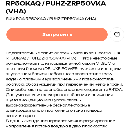
RP50KAQ / PUHZ-ZRP50VKA
(VHA)
SKU:
PCA-RP50KAQ / PUHZ-ZRP50VKA (VHA)
Запросить
Подпотолочные сплит-системы Mitsubishi Electric PCA-
RP50KAQ / PUHZ-ZRP50VKA (VHA) — это инверторные
кондиционеры полупромышленной серии Mr.SLIM с
внешним блоком «DELUXE POWER Inverter» и изящным
внутренним блоком небольшого веса в стиле «new
edge» с плавными криволинейными поверхностями
корпуса, образующими при пересечении чёткие грани.
Они работают на озонобезопасном хладагенте R410A.
Для уменьшения электропотребления и снижения
шума в кондиционеры установлены
высокоэффективные бесколлекторные
электродвигатели постоянного тока привода
вентиляторов.
В данных кондиционерах возможно регулирование
направления потока воздуха в двух плоскостях: