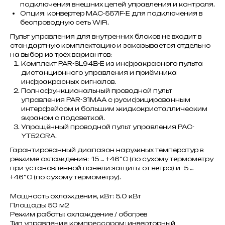
подключения внешних цепей управления и контроля.
Опция: конвертер MAC-557IF-E для подключения в
беспроводную сеть WiFi.
Пульт управления для внутренних блоков не входит в
стандартную комплектацию и заказывается отдельно
на выбор из трёх вариантов:
Комплект PAR-SL94B-E из инфракрасного пульта
дистанционного управления и приёмника
инфракрасных сигналов.
Полнофункциональный проводной пульт
управления PAR-31MAA с русифицированным
интерфейсом и большим жидкокристаллическим
экраном с подсветкой.
Упрощённый проводной пульт управления PAC-
YT52CRA.
Гарантированный диапазон наружных температур в
режиме охлаждения: -15 … +46°C (по сухому термометру
при установленной панели защиты от ветра) и -5 …
+46°C (по сухому термометру).
Мощность охлаждения, кВт: 5.0 кВт
Площадь: 50 м2
Режим работы: охлаждение / обогрев
Тип управления компрессором: инверторный