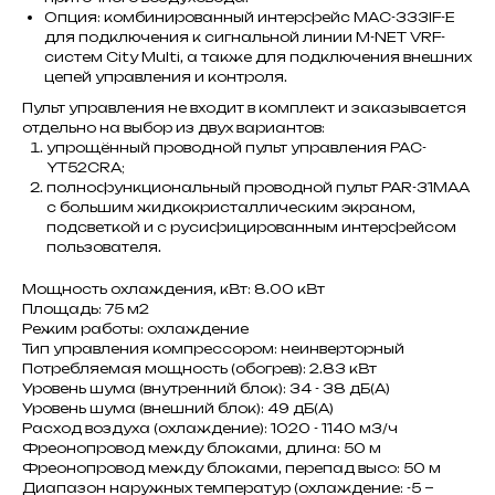
Опция: комбинированный интерфейс MAC-333IF-E
для подключения к сигнальной линии M-NET VRF-
систем City Multi, а также для подключения внешних
цепей управления и контроля.
Пульт управления не входит в комплект и заказывается
отдельно на выбор из двух вариантов:
упрощённый проводной пульт управления PAC-
YT52CRA;
полнофункциональный проводной пульт PAR-31MAA
с большим жидкокристаллическим экраном,
подсветкой и с русифицированным интерфейсом
пользователя.
Мощность охлаждения, кВт: 8.00 кВт
Площадь: 75 м2
Режим работы: охлаждение
Тип управления компрессором: неинверторный
Потребляемая мощность (обогрев): 2.83 кВт
Уровень шума (внутренний блок): 34 - 38 дБ(А)
Уровень шума (внешний блок): 49 дБ(А)
Расход воздуха (охлаждение): 1020 - 1140 м3/ч
Фреонопровод между блоками, длина: 50 м
Фреонопровод между блоками, перепад высо: 50 м
Диапазон наружных температур (охлаждение: -5 ~