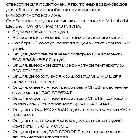
отверстий для подключения приточных воздуховодов
для обеспечения наиболее комфортного
микроклимата на кухне.
Особенности подпотолочных сплит-систем Mitsubishi
Electric PCA-RP71HAQ / PU-P71VHA:
Подмес свежего воздуха.
Встроенная функция ротации и резервирования.
Разборный корпус, позволяющий чистить основные
узлы.
Опция: дополнительные фильтрующие элементы
PAC-SG38KF-E (12 штук).
Опция: выносной датчик комнатной температуры
PAC-SE41TS-E.
Опция: декоративная крышка PAC-SF81KC-E для
элементов подвеса.
Опция: ответная часть к разъёму CN32 (включение/
выключение) PAC-SE55RA-E.
Опция: ответная часть к разъёму CN51 (индикация:
«вкл/выкл», «неисправность») PAC-SA88HA-E.
Опция: набор PAC-725AD с десятью разъёмами PAC-
SA88HA-E.
Опция: плата входных/выходных сигналов (сухие
контакты) PAC-SF40RM-E.
Опция: фланец PAC-SF28OF-E для подключения
приточного воздуховода.