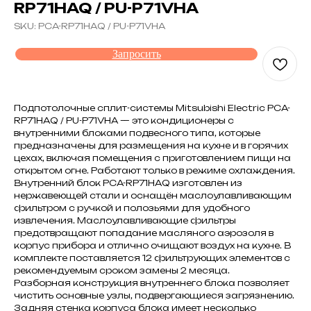
RP71HAQ / PU-P71VHA
SKU:
PCA-RP71HAQ / PU-P71VHA
Запросить
Подпотолочные сплит-системы Mitsubishi Electric PCA-
RP71HAQ / PU-P71VHA — это кондиционеры с
внутренними блоками подвесного типа, которые
предназначены для размещения на кухне и в горячих
цехах, включая помещения с приготовлением пищи на
открытом огне. Работают только в режиме охлаждения.
Внутренний блок PCA-RP71HAQ изготовлен из
нержавеющей стали и оснащён маслоулавливающим
фильтром с ручкой и полозьями для удобного
извлечения. Маслоулавливающие фильтры
предотвращают попадание масляного аэрозоля в
корпус прибора и отлично очищают воздух на кухне. В
комплекте поставляется 12 фильтрующих элементов с
рекомендуемым сроком замены 2 месяца.
Разборная конструкция внутреннего блока позволяет
чистить основные узлы, подвергающиеся загрязнению.
Задняя стенка корпуса блока имеет несколько