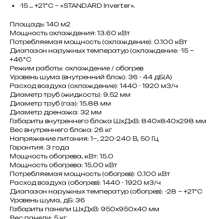
-15 … +21°C – «STANDARD Inverter».
Площадь: 140 м2
Мощность охлаждения: 13.60 кВт
Потребляемая мощность (охлаждение): 0.100 кВт
Диапазон наружных температур (охлаждение: -15 ~
+46°C
Режим работы: охлаждение / обогрев
Уровень шума (внутренний блок): 36 - 44 дБ(А)
Расход воздуха (охлаждение): 1440 - 1920 м3/ч
Диаметр труб (жидкость): 9.52 мм
Диаметр труб (газ): 15.88 мм
Диаметр дренажа: 32 мм
Габариты внутреннего блока ШxДxВ: 840x840x298 мм
Вес внутреннего блока: 26 кг
Напряжение питания: 1~, 220-240 В, 50 Гц
Гарантия: 3 года
Мощность обогрева, кВт: 15.0
Мощность обогрева: 15.00 кВт
Потребляемая мощность (обогрев): 0.100 кВт
Расход воздуха (обогрев): 1440 - 1920 м3/ч
Диапазон наружных температур (обогрев): -28 ~ +21°C
Уровень шума, дБ: 36
Габариты панели ШxДxВ: 950x950x40 мм
Вес панели: 5 кг