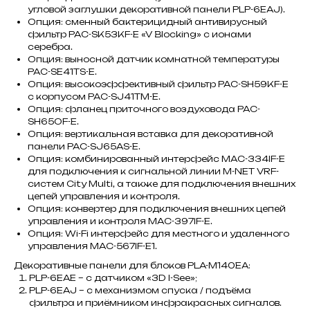
угловой заглушки декоративной панели PLP-6EAJ).
Опция: сменный бактерицидный антивирусный
фильтр PAC-SK53KF-E «V Blocking» с ионами
серебра.
Опция: выносной датчик комнатной температуры
PAC-SE41TS-E.
Опция: высокоэффективный фильтр PAC-SH59KF-E
с корпусом PAC-SJ41TM-E.
Опция: фланец приточного воздуховода PAC-
SH65OF-E.
Опция: вертикальная вставка для декоративной
панели PAC-SJ65AS-E.
Опция: комбинированный интерфейс MAC-334IF-E
для подключения к сигнальной линии M-NET VRF-
систем City Multi, а также для подключения внешних
цепей управления и контроля.
Опция: конвертер для подключения внешних цепей
управления и контроля MAC-397IF-E.
Опция: Wi-Fi интерфейс для местного и удаленного
управления MAC-567IF-E1.
Декоративные панели для блоков PLA-M140EA:
PLP-6EAE – с датчиком «3D I-See»;
PLP-6EAJ – с механизмом спуска / подъёма
фильтра и приёмником инфракрасных сигналов.