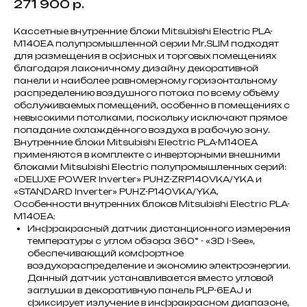
271 900
р.
Кассетные внутренние блоки Mitsubishi Electric PLA-
M140EA полупромышленной серии Mr.SLIM подходят
для размещения в офисных и торговых помещениях
благодаря лаконичному дизайну декоративной
панели и наиболее равномерному горизонтальному
распределению воздушного потока по всему объёму
обслуживаемых помещений, особенно в помещениях с
невысокими потолками, поскольку исключают прямое
попадание охлаждённого воздуха в рабочую зону.
Внутренние блоки Mitsubishi Electric PLA-M140EA
применяются в комплекте с инверторными внешними
блоками Mitsubishi Electric полупромышленных серий:
«DELUXE POWER Inverter» PUHZ-ZRP140VKA/YKA и
«STANDARD Inverter» PUHZ-P140VKA/YKA.
Особенности внутренних блоков Mitsubishi Electric PLA-
M140EA:
Инфракрасный датчик дистанционного измерения
температуры с углом обзора 360° - «3D I-See»,
обеспечивающий комфортное
воздухораспределение и экономию электроэнергии.
Данный датчик устанавливается вместо угловой
заглушки в декоративную панель PLP-6EAJ и
фиксирует излучение в инфракрасном диапазоне,