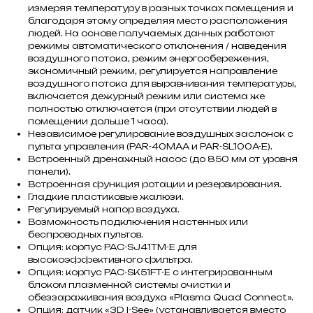
измеряя температуру в разных точках помещения и
благодаря этому определяя место расположения
людей. На основе получаемых данных работают
режимы автоматического отклонения / наведения
воздушного потока, режим энергосбережения,
экономичный режим, регулируется направление
воздушного потока для выравнивания температуры,
включается дежурный режим или система же
полностью отключается (при отсутствии людей в
помещении дольше 1 часа).
Независимое регулирование воздушных заслонок с
пульта управления (PAR-40MAA и PAR-SL100A-E).
Встроенный дренажный насос (до 850 мм от уровня
панели).
Встроенная функция ротации и резервирования.
Гладкие пластиковые жалюзи.
Регулируемый напор воздуха.
Возможность подключения настенных или
беспроводных пультов.
Опция: корпус PAC-SJ41TM-E для
высокоэффективного фильтра.
Опция: корпус PAC-SK51FT-E с интегрированным
блоком плазменной системы очистки и
обеззараживания воздуха «Plasma Quad Connect».
Опция: датчик «3D I-See» (устанавливается вместо