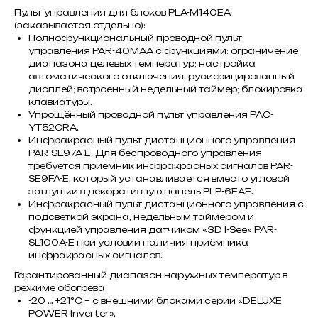
Пульт управления для блоков PLA-M140EA
(заказывается отдельно):
Полнофункциональный проводной пульт
управления PAR-40MAA с функциями: ограничение
диапазона целевых температур; настройка
автоматического отключения; русифицированный
дисплей; встроенный недельный таймер; блокировка
клавиатуры.
Упрощённый проводной пульт управления PAC-
YT52CRA.
Инфракрасный пульт дистанционного управления
PAR-SL97A-E. Для беспроводного управления
требуется приёмник инфракрасных сигналов PAR-
SE9FA-E, который устанавливается вместо угловой
заглушки в декоративную панель PLP-6EAE.
Инфракрасный пульт дистанционного управления с
подсветкой экрана, недельным таймером и
функцией управления датчиком «3D I-See» PAR-
SL100A-E при условии наличия приёмника
инфракрасных сигналов.
Гарантированный диапазон наружных температур в
режиме обогрева:
-20 … +21°C – с внешними блоками серии «DELUXE
POWER Inverter»,