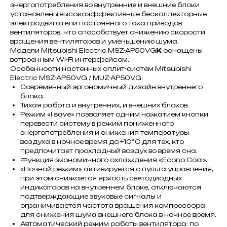
энергопотребления во внутренние и внешние блоки
установлены высокоэффективные бесколлекторные
электродвигатели постоянного тока приводов
вентиляторов, что способствует снижению скорости
вращения вентиляторов и уменьшению шума.
Модели Mitsubishi Electric MSZ-AP50VG
K
оснащены
встроенным Wi-Fi интерфейсом.
Особенности настенных сплит-систем Mitsubishi
Electric MSZ-AP50VG / MUZ-AP50VG:
Современный эргономичный дизайн внутреннего
блока.
Тихая работа и внутренних, и внешних блоков.
Режим «I save» позволяет одним нажатием кнопки
перевести систему в режим пониженного
энергопотребления и снижения температуры
воздуха в ночное время до +10°С для тех, кто
предпочитает прохладный воздух во время сна.
Функция экономичного охлаждения «Econo Cool».
«Ночной режим» активируется с пульта управления,
при этом снижается яркость светодиодных
индикаторов на внутреннем блоке, отключаются
подтверждающие звуковые сигналы и
ограничивается частота вращения компрессора
для снижения шума внешнего блока в ночное время.
Автоматический режим работы вентилятора: по