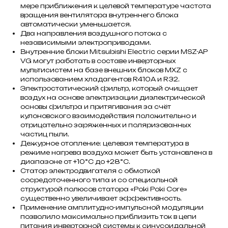
мере приближения к целевой температуре частота
вращения вентилятора внутреннего блока
автоматически уменьшается.
Два направления воздушного потока с
независимыми электроприводами.
Внутренние блоки Mitsubishi Electric серии MSZ-AP
VG могут работать в составе инверторных
мультисистем на базе внешних блоков MXZ с
использованием хладагентов R410A и R32.
Электростатический фильтр, который очищает
воздух на основе электризации диэлектрической
основы фильтра и притягивания за счёт
кулоновского взаимодействия положительно и
отрицательно заряженных и поляризованных
частиц пыли.
Дежурное отопление: целевая температура в
режиме нагрева воздуха может быть установлена в
диапазоне от +10°С до +28°С.
Статор электродвигателя с обмоткой
сосредоточенного типа и со специальной
структурой полюсов статора «Poki Poki Core»
существенно увеличивает эффективность.
Применение амплитудно-импульсной модуляции
позволило максимально приблизить ток в цепи
питания инверторной системы к синусоидальной