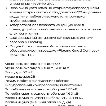
управления – PAR-40MAA.
Возможна установка на старые трубопроводы: при
замене старых систем с хладагентом R22 на данные
модели не требуется замена или промывка
трубопроводов.
Авторестарт для возврата кондиционера в
предыдущий рабочий режим после восстановления
электропитания.
Бактерицидный антивирусный фильтр с ионами
серебра V-Blocking.
Опция: блок плазменной системы очистки и
обеззараживания воздуха «Plasma Quad Connect»
(MAC-100FT-E).
Мощность охлаждения, кВт: 5.0
Мощность охлаждения, кВт: 5.00 кВт
Площадь: 50 м2
Уровень шума: 28
Режим работы: охлаждение / обогрев
Тип управления компрессором: инверторный
Потребляемая мощность (обогрев): 1.55 кВт
Потребляемая мощность (обогрев): 1.60 кВт
Уровень шума (внутренний блок): 28 - 48 дБ(А)
Уровень шума (внешний блок): 52 дБ(А)