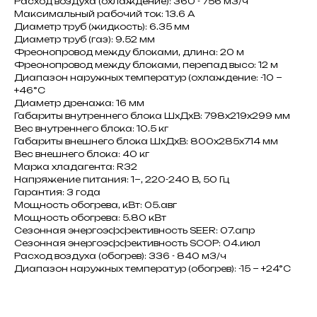
Расход воздуха (охлаждение): 360 - 756 м3/ч
Максимальный рабочий ток: 13.6 A
Диаметр труб (жидкость): 6.35 мм
Диаметр труб (газ): 9.52 мм
Фреонопровод между блоками, длина: 20 м
Фреонопровод между блоками, перепад высо: 12 м
Диапазон наружных температур (охлаждение: -10 ~
+46°C
Диаметр дренажа: 16 мм
Габариты внутреннего блока ШxДxВ: 798x219x299 мм
Вес внутреннего блока: 10.5 кг
Габариты внешнего блока ШxДxВ: 800x285x714 мм
Вес внешнего блока: 40 кг
Марка хладагента: R32
Напряжение питания: 1~, 220-240 В, 50 Гц
Гарантия: 3 года
Мощность обогрева, кВт: 05.авг
Мощность обогрева: 5.80 кВт
Сезонная энергоэффективность SEER: 07.апр
Сезонная энергоэффективность SCOP: 04.июл
Расход воздуха (обогрев): 336 - 840 м3/ч
Диапазон наружных температур (обогрев): -15 ~ +24°C