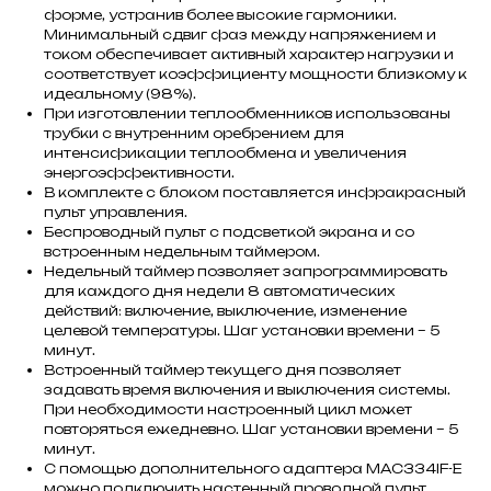
форме, устранив более высокие гармоники.
Минимальный сдвиг фаз между напряжением и
током обеспечивает активный характер нагрузки и
соответствует коэффициенту мощности близкому к
идеальному (98%).
При изготовлении теплообменников использованы
трубки с внутренним оребрением для
интенсификации теплообмена и увеличения
энергоэффективности.
В комплекте с блоком поставляется инфракрасный
пульт управления.
Беспроводный пульт с подсветкой экрана и со
встроенным недельным таймером.
Недельный таймер позволяет запрограммировать
для каждого дня недели 8 автоматических
действий: включение, выключение, изменение
целевой температуры. Шаг установки времени – 5
минут.
Встроенный таймер текущего дня позволяет
задавать время включения и выключения системы.
При необходимости настроенный цикл может
повторяться ежедневно. Шаг установки времени – 5
минут.
С помощью дополнительного адаптера MAC334IF-E
можно подключить настенный проводной пульт