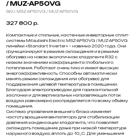
/ MUZ-AP50VG
SKU:
MSZ-AP50VG / MUZ-AP50VG
327 800
р.
Компактные и стильные, настенные инверторные сплит-
системы Mitsubishi Electric MSZ-AP50VG / MUZ-AP50VG
линейки «Standart Inverter» – новинка 2020 года. Они
функционируют в режиме охлаждения и в режиме
обогрева на новом экологичном хладагенте R32 с
низким значением коэффициента глобального
потепления. Работают очень тихо и имеют высокую
энергоэффективность. Способны автоматически
менять режим (охлаждения или обогрева) для
поддержания целевой температуры в помещении.
Благодаря электроприводам для горизонтальной
заслонки и для вертикальных направляющих поток
воздуха равномерно распределяется по всему объёму
помещения.
Система управления внешнего блока изменяет
частоту вращения вентилятора для стабилизации
давления конденсации хладагента, что позволяет
охлаждать помещение даже при низкой температуре
наружного воздуха, вплоть до -10_C. Для уменьшения