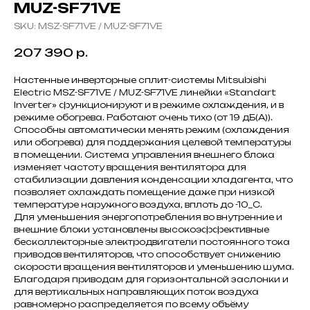
MUZ-SF71VE
SKU:
MSZ-SF71VE / MUZ-SF71VE
207 390
р.
Настенные инверторные сплит-системы Mitsubishi
Electric MSZ-SF71VE / MUZ-SF71VE линейки «Standart
Inverter» функционируют и в режиме охлаждения, и в
режиме обогрева. Работают очень тихо (от 19 дБ(А)).
Способны автоматически менять режим (охлаждения
или обогрева) для поддержания целевой температуры
в помещении. Система управления внешнего блока
изменяет частоту вращения вентилятора для
стабилизации давления конденсации хладагента, что
позволяет охлаждать помещение даже при низкой
температуре наружного воздуха, вплоть до -10_C.
Для уменьшения энергопотребления во внутренние и
внешние блоки установлены высокоэффективные
бесколлекторные электродвигатели постоянного тока
приводов вентиляторов, что способствует снижению
скорости вращения вентиляторов и уменьшению шума.
Благодаря приводам для горизонтальной заслонки и
для вертикальных направляющих поток воздуха
равномерно распределяется по всему объёму