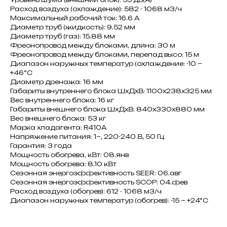
Расход воздуха (охлаждение): 582 - 1068 м3/ч
Максимальный рабочий ток: 16.6 A
Диаметр труб (жидкость): 9.52 мм
Диаметр труб (газ): 15.88 мм
Фреонопровод между блоками, длина: 30 м
Фреонопровод между блоками, перепад высо: 15 м
Диапазон наружных температур (охлаждение: -10 ~
+46°C
Диаметр дренажа: 16 мм
Габариты внутреннего блока ШxДxВ: 1100x238x325 мм
Вес внутреннего блока: 16 кг
Габариты внешнего блока ШxДxВ: 840x330x880 мм
Вес внешнего блока: 53 кг
Марка хладагента: R410A
Напряжение питания: 1~, 220-240 В, 50 Гц
Гарантия: 3 года
Мощность обогрева, кВт: 08.янв
Мощность обогрева: 8.10 кВт
Сезонная энергоэффективность SEER: 06.авг
Сезонная энергоэффективность SCOP: 04.фев
Расход воздуха (обогрев): 612 - 1068 м3/ч
Диапазон наружных температур (обогрев): -15 ~ +24°C