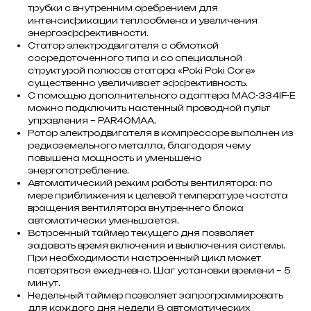
трубки с внутренним оребрением для
интенсификации теплообмена и увеличения
энергоэффективности.
Статор электродвигателя с обмоткой
сосредоточенного типа и со специальной
структурой полюсов статора «Poki Poki Core»
существенно увеличивает эффективность.
С помощью дополнительного адаптера MAC-334IF-E
можно подключить настенный проводной пульт
управления – PAR40MAA.
Ротор электродвигателя в компрессоре выполнен из
редкоземельного металла, благодаря чему
повышена мощность и уменьшено
энергопотребление.
Автоматический режим работы вентилятора: по
мере приближения к целевой температуре частота
вращения вентилятора внутреннего блока
автоматически уменьшается.
Встроенный таймер текущего дня позволяет
задавать время включения и выключения системы.
При необходимости настроенный цикл может
повторяться ежедневно. Шаг установки времени – 5
минут.
Недельный таймер позволяет запрограммировать
для каждого дня недели 8 автоматических