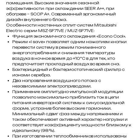
помещения. Высокие значения сезонной
эффективности: при охлаждении SEER А++, при
обогреве – SCOP A+. Современный эргономичный
дизайн внутреннего блока.
Особенности настенных сплит-систем Mitsubishi
Electric серии MSZ-SF71VE / MUZ-SF71VE:
Функция экономичного охлаждения «Econo Cool».
Режим «I save» позволяет одним нажатием кнопки
перевести систему в режим пониженного
энергопотребления и снижения температуры
воздуха в ночное время до +10°С в для тех, кто
предпочитает прохладный воздух во время сна.
Бактерицидный и бактериостатический фильтр с
ионами серебра.
Два направления воздушного потока с
независимыми электроприводами.
Применение амплитудно-импульсной модуляции
позволило максимально приблизить ток в цепи
питания инверторной системы к синусоидальной
форме, устранив более высокие гармоники.
Минимальный сдвиг фаз между напряжением и
током обеспечивает активный характер нагрузки и
соответствует коэффициенту мощности близкому к
идеальному (98%).
При изготовлении теплообменников использованы