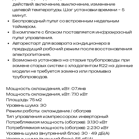
действий: включение, выключение, изменение
целевой температуры. Шаг установки времени – 5
минут.
Беспроводный пульт со встроенным недельным
таймером.
В комплекте с блоком поставляется инфракрасный
пульт управления.
Авторестарт для возврата кондиционера в
предыдущий рабочий режим после восстановления
электропитания.
Возможна установка на старые трубопроводы: при
замене старых систем с хладагентом R22 на данные
модели не требуется замена или промывка
трубопроводов.
Мощность охлаждения, кВт: 07.янв
Мощность охлаждения, кВт: 7.10 кВт
Площадь: 75 м2
Уровень шума: 30
Режим работы: охлаждение / обогрев
Тип управления компрессором: инверторный
Потребляемая мощность (обогрев): 3.130 кВт
Потребляемая мощность (обогрев): 2.230 кВт
Уровень шума (внутренний блок): 30 - 49 дБ(А)
Уровень шума (внешний блок): 55 дБ(А)