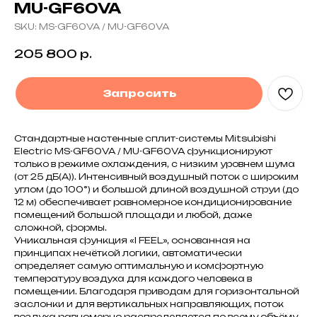
MU-GF60VA
SKU:
MS-GF60VA / MU-GF60VA
205 800
р.
Запросить
Стандартные настенные сплит-системы Mitsubishi
Electric MS-GF60VA / MU-GF60VA функционируют
только в режиме охлаждения, с низким уровнем шума
(от 25 дБ(А)). Интенсивный воздушный поток с широким
углом (до 100°) и большой длиной воздушной струи (до
12 м) обеспечивает равномерное кондиционирование
помещений большой площади и любой, даже
сложной, формы.
Уникальная функция «I FEEL», основанная на
принципах нечёткой логики, автоматически
определяет самую оптимальную и комфортную
температуру воздуха для каждого человека в
помещении. Благодаря приводам для горизонтальной
заслонки и для вертикальных направляющих, поток
воздуха равномерно распределяется по всему объёму