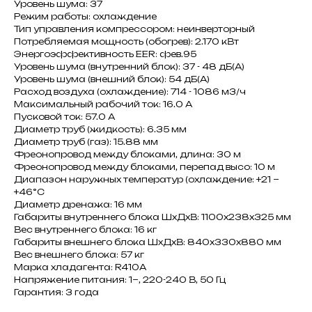
Уровень шума: 37
Режим работы: охлаждение
Тип управления компрессором: неинверторный
Потребляемая мощность (обогрев): 2.170 кВт
Энергоэффективность EER: фев.95
Уровень шума (внутренний блок): 37 - 48 дБ(А)
Уровень шума (внешний блок): 54 дБ(А)
Расход воздуха (охлаждение): 714 - 1086 м3/ч
Максимальный рабочий ток: 16.0 A
Пусковой ток: 57.0 A
Диаметр труб (жидкость): 6.35 мм
Диаметр труб (газ): 15.88 мм
Фреонопровод между блоками, длина: 30 м
Фреонопровод между блоками, перепад высо: 10 м
Диапазон наружных температур (охлаждение: +21 ~
+46°C
Диаметр дренажа: 16 мм
Габариты внутреннего блока ШxДxВ: 1100x238x325 мм
Вес внутреннего блока: 16 кг
Габариты внешнего блока ШxДxВ: 840x330x880 мм
Вес внешнего блока: 57 кг
Марка хладагента: R410A
Напряжение питания: 1~, 220-240 В, 50 Гц
Гарантия: 3 года