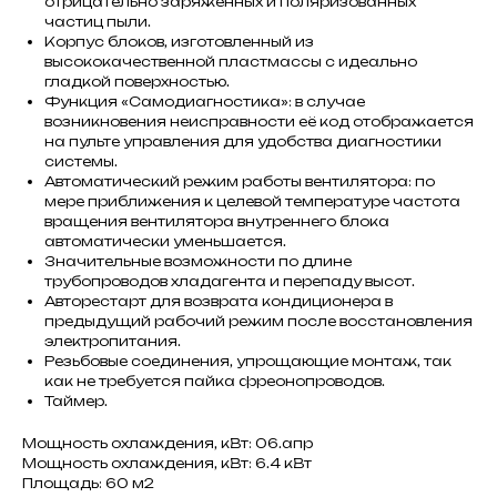
отрицательно заряженных и поляризованных
частиц пыли.
Корпус блоков, изготовленный из
высококачественной пластмассы с идеально
гладкой поверхностью.
Функция «Самодиагностика»: в случае
возникновения неисправности её код отображается
на пульте управления для удобства диагностики
системы.
Автоматический режим работы вентилятора: по
мере приближения к целевой температуре частота
вращения вентилятора внутреннего блока
автоматически уменьшается.
Значительные возможности по длине
трубопроводов хладагента и перепаду высот.
Авторестарт для возврата кондиционера в
предыдущий рабочий режим после восстановления
электропитания.
Резьбовые соединения, упрощающие монтаж, так
как не требуется пайка фреонопроводов.
Таймер.
Мощность охлаждения, кВт: 06.апр
Мощность охлаждения, кВт: 6.4 кВт
Площадь: 60 м2