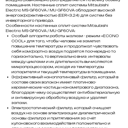
помещения. Настенные сплит-системы Mitsubishi
Electric MS-GF60VA / MU-GF60VA обладают высокой
энергоэффективностью (EER=3.24) для систем без
инверторного привода.
Особенности настенных сплит-систем Mitsubishi
Electric MS-GF60VA / MU-GF60VA:
Особый алгоритм работы жалюзи - режим «ECONO
COOL» для того, чтобы человек не заметил
повышение температуры и продолжал чувствовать
себя комфортно: воздух подаётся поочередно то
горизонтально, то вертикально вниз; интервалы
между циклами и их длительность вычисляются
микропроцессором, исходя из температуры
испарителя и текущей температуры в помещении.
Эффективный наноплатиновый фильтр, который в
составе своих волокон имеет платиново-
керамические частицы нанометрового диапазона,
благодаря чему осуществляет антибактериальную
и антивирусную обработку воздуха и удаляет
запахи.
Электростатический фильтр, который очищает
воздух на основе электризации диэлектрической
основы фильтра и притягивания за счёт
кулоновского взаимодействия положительно и