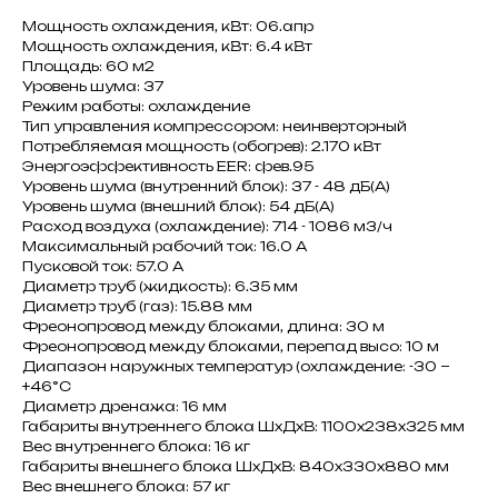
Мощность охлаждения, кВт: 06.апр
Мощность охлаждения, кВт: 6.4 кВт
Площадь: 60 м2
Уровень шума: 37
Режим работы: охлаждение
Тип управления компрессором: неинверторный
Потребляемая мощность (обогрев): 2.170 кВт
Энергоэффективность EER: фев.95
Уровень шума (внутренний блок): 37 - 48 дБ(А)
Уровень шума (внешний блок): 54 дБ(А)
Расход воздуха (охлаждение): 714 - 1086 м3/ч
Максимальный рабочий ток: 16.0 A
Пусковой ток: 57.0 A
Диаметр труб (жидкость): 6.35 мм
Диаметр труб (газ): 15.88 мм
Фреонопровод между блоками, длина: 30 м
Фреонопровод между блоками, перепад высо: 10 м
Диапазон наружных температур (охлаждение: -30 ~
+46°C
Диаметр дренажа: 16 мм
Габариты внутреннего блока ШxДxВ: 1100x238x325 мм
Вес внутреннего блока: 16 кг
Габариты внешнего блока ШxДxВ: 840x330x880 мм
Вес внешнего блока: 57 кг