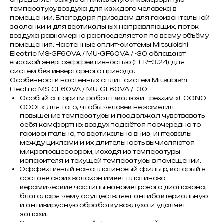
температуру воздуха для каждого человека в
помещении. Благодаря приводам для горизонтальной
заслонки и для вертикальных направляющих, поток
воздуха равномерно распределяется по всему объёму
помещения. Настенные сплит-системы Mitsubishi
Electric MS-GF60VA / MU-GF60VA / -30 обладают
высокой энергоэффективностью (EER=3.24) для
систем без инверторного привода.
Особенности настенных сплит-систем Mitsubishi
Electric MS-GF60VA / MU-GF60VA / -30:
Особый алгоритм работы жалюзи - режим «ECONO
COOL» для того, чтобы человек не заметил
повышение температуры и продолжал чувствовать
себя комфортно: воздух подаётся поочередно то
горизонтально, то вертикально вниз; интервалы
между циклами и их длительность вычисляются
микропроцессором, исходя из температуры
испарителя и текущей температуры в помещении.
Эффективный наноплатиновый фильтр, который в
составе своих волокон имеет платиново-
керамические частицы нанометрового диапазона,
благодаря чему осуществляет антибактериальную
и антивирусную обработку воздуха и удаляет
запахи.