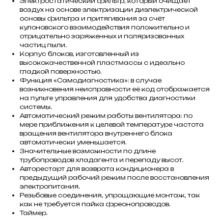
Электростатический фильтр, который очищает
воздух на основе электризации диэлектрической
основы фильтра и притягивания за счёт
кулоновского взаимодействия положительно и
отрицательно заряженных и поляризованных
частиц пыли.
Корпус блоков, изготовленный из
высококачественной пластмассы с идеально
гладкой поверхностью.
Функция «Самодиагностика»: в случае
возникновения неисправности её код отображается
на пульте управления для удобства диагностики
системы.
Автоматический режим работы вентилятора: по
мере приближения к целевой температуре частота
вращения вентилятора внутреннего блока
автоматически уменьшается.
Значительные возможности по длине
трубопроводов хладагента и перепаду высот.
Авторестарт для возврата кондиционера в
предыдущий рабочий режим после восстановления
электропитания.
Резьбовые соединения, упрощающие монтаж, так
как не требуется пайка фреонопроводов.
Таймер.