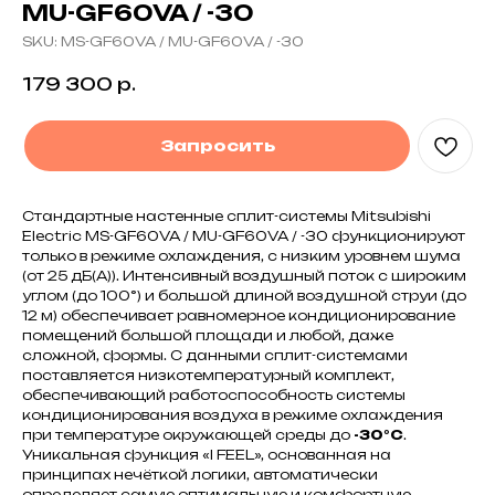
MU-GF60VA / -30
SKU:
MS-GF60VA / MU-GF60VA / -30
179 300
р.
Запросить
Стандартные настенные сплит-системы Mitsubishi
Electric MS-GF60VA / MU-GF60VA / -30 функционируют
только в режиме охлаждения, с низким уровнем шума
(от 25 дБ(А)). Интенсивный воздушный поток с широким
углом (до 100°) и большой длиной воздушной струи (до
12 м) обеспечивает равномерное кондиционирование
помещений большой площади и любой, даже
сложной, формы. С данными сплит-системами
поставляется низкотемпературный комплект,
обеспечивающий работоспособность системы
кондиционирования воздуха в режиме охлаждения
при температуре окружающей среды до
-30°С
.
Уникальная функция «I FEEL», основанная на
принципах нечёткой логики, автоматически
определяет самую оптимальную и комфортную