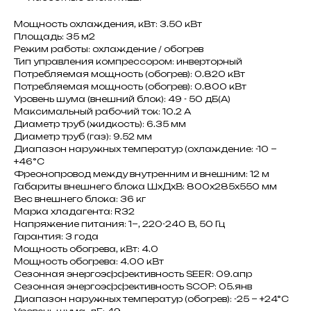
Мощность охлаждения, кВт: 3.50 кВт
Площадь: 35 м2
Режим работы: охлаждение / обогрев
Тип управления компрессором: инверторный
Потребляемая мощность (обогрев): 0.820 кВт
Потребляемая мощность (обогрев): 0.800 кВт
Уровень шума (внешний блок): 49 - 50 дБ(А)
Максимальный рабочий ток: 10.2 A
Диаметр труб (жидкость): 6.35 мм
Диаметр труб (газ): 9.52 мм
Диапазон наружных температур (охлаждение: -10 ~
+46°C
Фреонопровод между внутренним и внешним: 12 м
Габариты внешнего блока ШxДxВ: 800x285x550 мм
Вес внешнего блока: 36 кг
Марка хладагента: R32
Напряжение питания: 1~, 220-240 В, 50 Гц
Гарантия: 3 года
Мощность обогрева, кВт: 4.0
Мощность обогрева: 4.00 кВт
Сезонная энергоэффективность SEER: 09.апр
Сезонная энергоэффективность SCOP: 05.янв
Диапазон наружных температур (обогрев): -25 ~ +24°C