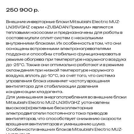
250 900
р.
Внешние инверторные блоки Mitsubishi Electric MUZ-
LN35VGHZ серии «ZUBADAN Премиум» являются
тепловыми насосами и предназначены для работы в
составе мульти сплит-систем с несколькими
внутренними блоками. Их особенность в том, что они
оснащены встроенными электронагревателями
поддона и способны стабильно функционировать в
режиме обогрева при температуре наружного воздуха
до -25°С. Также они оптимально работают и в режиме
охлаждения при низкой температуре наружного
воздуха, вплоть до -10°С, за счёт того, что система
управления блока изменяет частоту вращения
вентилятора для стабилизации давления
конденсации хладагента.
Для уменьшения энергопотребления во внешние блоки
Mitsubishi Electric MUZ-LN35VGHZ установлены
высокоэффективные бесколлекторные
электродвигатели постоянного тока приводов
вентиляторов, что способствует снижению скорости
вращения вентиляторов и уменьшению шума.
Особенности внешних блоков Mitsubishi Electric MUZ-