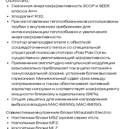
LN35VGHZ:
Сезонная энергоэффективность SCOP и SEER
класса А+++.
Хладагент R32.
При изготовлении теплообменников использованы
трубки с внутренним оребрением для
интенсификации теплообмена и увеличения
энергоэффективности.
Статор электродвигателя с обмоткой
сосредоточенного типа и со специальной
структурой полюсов статора «Poki Poki Core»,
существенно увеличивающий эффективность.
Применение амплитудно-импульсной модуляции
максимально приближает ток в цепи питания к
синусоидальной форме, устранив более высокие
гармоники. Минимальный сдвиг фаз между
напряжением и током обеспечивает активный
характер нагрузки и соответствует коэффициенту
мощности близкому к идеальному (98%).
Опция: решётка для изменения направления
выброса воздуха MAC-889SG, MAC-881SG.
Совместимые внутренние блоки Mitsubishi Electric:
Настенные блоки MSZ (кроме серии «HJ»).
Напольные блоки MFZ.
Кассетные блоки MLZ.