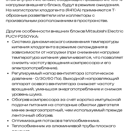
нагрузки внешнего блока, будут в режиме ожидания.
На магистрали хладагента (R410A) применяются Т-
образные разветвители или коллекторы с
произвольным расположением в пространстве.
Другие особенности внешних блоков Mitsubishi Electric
PUCY-P250YKA:
Система динамического изменения температуры
кипения хладагента в режиме охлаждения в
зависимости от нагрузки (при снижении нагрузки
температура кипения увеличивается, что позволяет
снизить частоту вращения компрессора и его
электропотребление).
Регулируемый напор вентилятора (статическое
давление - 0/30/60 Па). Выходной направляющий
аппарат осевого вентилятора снижает частоту
вращений, уменьшая энергопотребление и снижая
уровень шума.
Обогрев компрессора за счёт коротко импульсной
подачи питания на статорные обмотки двигателя
менее энергозатратный, чем используемый прежде
ленточный обогрев.
Оптимизация потоков в теплообменнике.
Теплообменник из алюминиевой трубы плоского