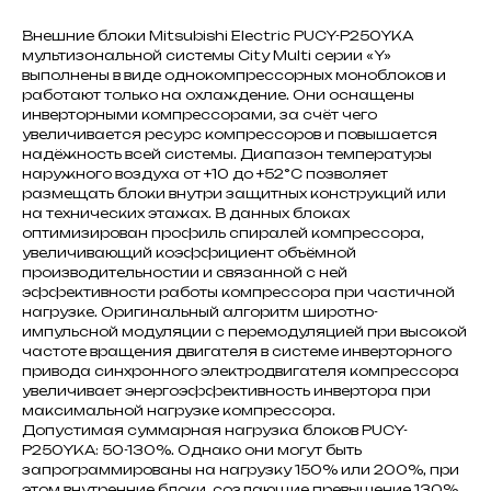
Внешние блоки Mitsubishi Electric PUCY-P250YKA
мультизональной системы City Multi серии «Y»
выполнены в виде однокомпрессорных моноблоков и
работают только на охлаждение. Они оснащены
инверторными компрессорами, за счёт чего
увеличивается ресурс компрессоров и повышается
надёжность всей системы. Диапазон температуры
наружного воздуха от +10 до +52°С позволяет
размещать блоки внутри защитных конструкций или
на технических этажах. В данных блоках
оптимизирован профиль спиралей компрессора,
увеличивающий коэффициент объёмной
производительностии и связанной с ней
эффективности работы компрессора при частичной
нагрузке. Оригинальный алгоритм широтно-
импульсной модуляции с перемодуляцией при высокой
частоте вращения двигателя в системе инверторного
привода синхронного электродвигателя компрессора
увеличивает энергоэффективность инвертора при
максимальной нагрузке компрессора.
Допустимая суммарная нагрузка блоков PUCY-
P250YKA: 50-130%. Однако они могут быть
запрограммированы на нагрузку 150% или 200%, при
этом внутренние блоки, создающие превышение 130%