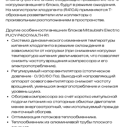
нагрузки внешнего блока, будут в режиме ожидания.
На магистрали хладагента (R410A) применяются Т-
образные разветвители или коллекторы с
произвольным расположением в пространстве.
Другие особенности внешних блоков Mitsubishi Electric
PUCY-P400YKA.TH-R1:
Система динамического изменения температуры
кипения хладагента в режиме охлаждения в
зависимости от нагрузки (при снижении нагрузки
температура кипения увеличивается, что позволяет
снизить частоту вращения компрессора и его
электропотребление).
Регулируемый напор вентилятора (статическое
давление - 0/30/60 Па). Выходной направляющий
аппарат осевого вентилятора снижает частоту
вращений, уменьшая энергопотребление и снижая
уровень шума.
Обогрев компрессора за счёт коротко импульсной
подачи питания на статорные обмотки двигателя
менее энергозатратный, чем используемый прежде
ленточный обогрев.
Оптимизация потоков в теплообменнике.
Теплообменник из алюминиевой трубы плоского