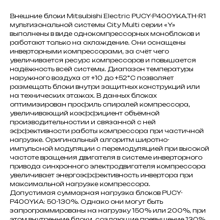
Внешние блоки Mitsubishi Electric PUCY-P400YKA.TH-R1
мультизональной системы City Multi серии «Y»
выполнены в виде однокомпрессорных моноблоков и
работают только на охлаждение. Они оснащены
инверторными компрессорами, за счёт чего
увеличивается ресурс компрессоров и повышается
надёжность всей системы. Диапазон температуры
наружного воздуха от +10 до +52°С позволяет
размещать блоки внутри защитных конструкций или
на технических этажах. В данных блоках
оптимизирован профиль спиралей компрессора,
увеличивающий коэффициент объёмной
производительностии и связанной с ней
эффективности работы компрессора при частичной
нагрузке. Оригинальный алгоритм широтно-
импульсной модуляции с перемодуляцией при высокой
частоте вращения двигателя в системе инверторного
привода синхронного электродвигателя компрессора
увеличивает энергоэффективность инвертора при
максимальной нагрузке компрессора.
Допустимая суммарная нагрузка блоков PUCY-
P400YKA: 50-130%. Однако они могут быть
запрограммированы на нагрузку 150% или 200%, при
этом внутренние блоки, создающие превышение 130%