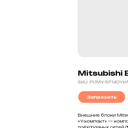
Mitsubishi
SKU:
PUMY-SP140YK
Запросить
Внешние блоки Mitsu
«Y-компакт» — комп
трёхфазных сетей (