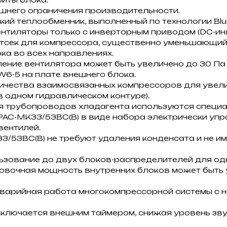
шнего ограничения производительности.
ий теплообменник, выполненный по технологии Blue
нтиляторы только с инверторным приводом (DC-инв
тсек для компрессора, существенно уменьшающий
а во всех направлениях.
ение вентилятора может быть увеличено до 30 Па
6-5 на плате внешнего блока.
ичества взаимосвязанных компрессоров для увел
 в одном гидравлическом контуре).
я трубопроводов хладагента используются специа
PAC-MK33/53BC(B) в виде набора электрически уп
вентилей.
/53BC(B) не требуют удаления конденсата и не и
ьзование до двух блоков-распределителей для од
овочная мощность внутренних блоков может быть 
варийная работа многокомпрессорной системы с 
ключается внешним таймером, снижая уровень зву