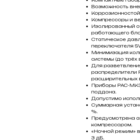
Возможность вне
Коррозионностойк
Компрессоры и ве
Изолированный о
работающего блок
Статическое давл
переключателя SW
Минимизация кол
системы (до трёх
Для разветвлени
распределители 
расширительных 
Приборы PAC-MK33
поддона.
Допустимо испол
Суммарная устан
%.
Предусмотрена а
компрессором.
«Ночной режим» в
3 дБ.