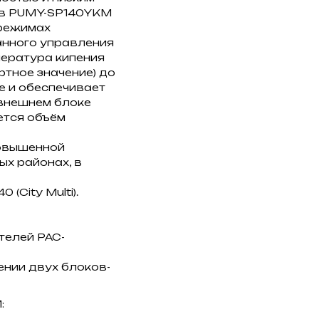
тов PUMY-SP140YKM
 режимах
анного управления
пература кипения
тное значение) до
те и обеспечивает
внешнем блоке
ется объём
повышенной
х районах, в
 (City Multi).
телей PAC-
чении двух блоков-
: