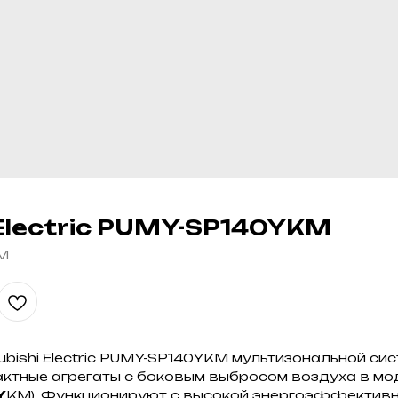
 Electric PUMY-SP140YKM
M
bishi Electric PUMY-SP140YKM мультизональной сист
актные агрегаты с боковым выбросом воздуха в м
Y
KM). Функционируют с высокой энергоэффективн