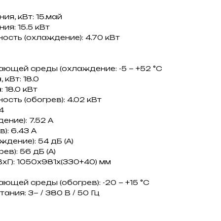
я, кВт: 15.май
я: 15.5 кВт
сть (охлаждение): 4.70 кВт
ющей среды (охлаждение: -5 ~ +52 °C
кВт: 18.0
 18.0 кВт
сть (обогрев): 4.02 кВт
4
ение): 7.52 A
): 6.43 A
дение): 54 дБ (А)
в): 56 дБ (А)
xГ): 1050x981x(330+40) мм
щей среды (обогрев): -20 ~ +15 °C
ния: 3~ / 380 В / 50 Гц