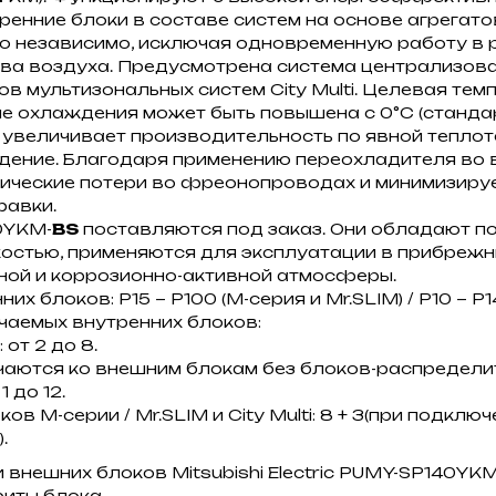
ренние блоки в составе систем на основе агрега
ю независимо, исключая одновременную работу в
ева воздуха. Предусмотрена система централизов
ов мультизональных систем City Multi. Целевая тем
е охлаждения может быть повышена с 0°С (стандар
что увеличивает производительность по явной тепло
ение. Благодаря применению переохладителя во 
ические потери во фреонопроводах и минимизиру
равки.
0YKM-
BS
поставляются под заказ. Они обладают 
остью, применяются для эксплуатации в прибрежны
ной и коррозионно-активной атмосферы.
х блоков: Р15 ~ Р100 (М-серия и Mr.SLIM) / Р10 ~ Р140
чаемых внутренних блоков:
 от 2 до 8.
лючаются ко внешним блокам без блоков-распредели
1 до 12.
ов M-серии / Mr.SLIM и City Multi: 8 + 3(при подклю
.
 внешних блоков Mitsubishi Electric PUMY-SP140YKM
иты блока.