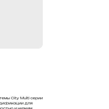
емы City Multi серии
одификации для
остью и низким