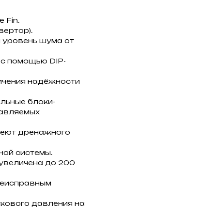
 Fin.
ертор).
 уровень шума от
 с помощью DIP-
ичения надёжности
льные блоки-
равляемых
меют дренажного
ной системы.
увеличена до 200
неисправным
кового давления на