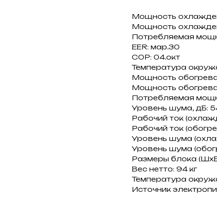
Мощность охлаждени
Мощность охлаждени
Потребляемая мощно
EER: мар.30
COP: 04.окт
Температура окружа
Мощность обогрева, 
Мощность обогрева:
Потребляемая мощно
Уровень шума, дБ: 5
Рабочий ток (охлажд
Рабочий ток (обогрев
Уровень шума (охлаж
Уровень шума (обогре
Размеры блока (ШxВ
Вес нетто: 94 кг
Температура окружаю
Источник электропита