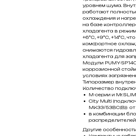
уровнем шума. Внут
работают полность
охлаждения и нагр
на базе контроллер
хладагента в режим
+6°С, +9°С, +14°С, 
комфортное охлажд
снижаются гидравл
хладагента для зап
Модули PUMY-SP14
коррозионной стойк
условиях загрязнен
Типоразмер внутренни
Количество подклю
M-серии и Mr.SLIM:
City Multi (подк
MK33/53BC(B)): от 
в комбинации блок
распределителей)
Другие особенности
Компактные габар