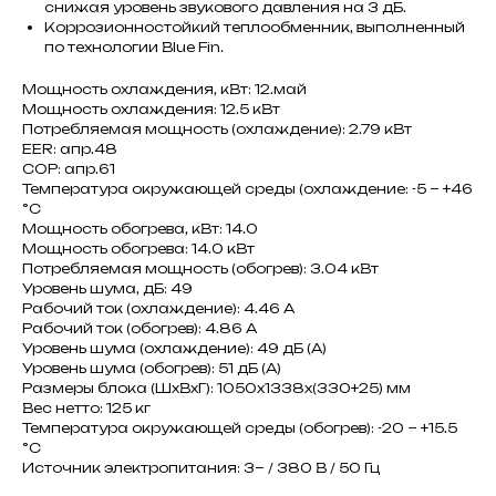
снижая уровень звукового давления на 3 дБ.
Коррозионностойкий теплообменник, выполненный
по технологии Blue Fin.
Мощность охлаждения, кВт: 12.май
Мощность охлаждения: 12.5 кВт
Потребляемая мощность (охлаждение): 2.79 кВт
EER: апр.48
COP: апр.61
Температура окружающей среды (охлаждение: -5 ~ +46
°C
Мощность обогрева, кВт: 14.0
Мощность обогрева: 14.0 кВт
Потребляемая мощность (обогрев): 3.04 кВт
Уровень шума, дБ: 49
Рабочий ток (охлаждение): 4.46 A
Рабочий ток (обогрев): 4.86 A
Уровень шума (охлаждение): 49 дБ (А)
Уровень шума (обогрев): 51 дБ (А)
Размеры блока (ШxВxГ): 1050x1338x(330+25) мм
Вес нетто: 125 кг
Температура окружающей среды (обогрев): -20 ~ +15.5
°C
Источник электропитания: 3~ / 380 В / 50 Гц