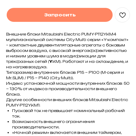
Запросить
Внешние блоки Mitsubishi Electric PUMY-P112YKM4
мультизональной системы City Multi серии «Y-компакт»
– компактные двухвентиляторные агрегаты с боковым
выбросом воздуха, с высокой энергоэффективностью
и низким уровнем шума в модификации для
трёхфазных сетей (
Y
KM). Работают и на охлаждение, и
на нагрев воздуха.
Типоразмер внутренних блоков: Р15 ~ Р100 (М-серия и
Mr.SLIM) / Р15 ~ Р140 (City Multi).
Индекс установочной мощности внутренних блоков: 50
~ 130% от индекса производительности внешнего
блока.
Другие особенности внешних блоков Mitsubishi Electric
PUMY-P112YKM1:
Пусковой ток не превышает номинальный рабочий
ток.
Возможность внешнего ограничения
производительности.
«Ночной режим» включается внешним таймером,