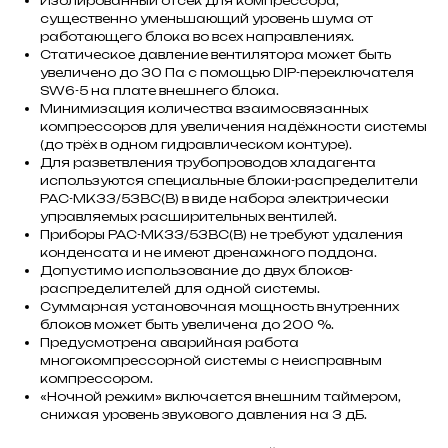
Изолированный отсек для компрессора,
существенно уменьшающий уровень шума от
работающего блока во всех направлениях.
Статическое давление вентилятора может быть
увеличено до 30 Па с помощью DIP-переключателя
SW6-5 на плате внешнего блока.
Минимизация количества взаимосвязанных
компрессоров для увеличения надёжности системы
(до трёх в одном гидравлическом контуре).
Для разветвления трубопроводов хладагента
используются специальные блоки-распределители
PAC-MK33/53BC(B) в виде набора электрически
управляемых расширительных вентилей.
Приборы PAC-MK33/53BC(B) не требуют удаления
конденсата и не имеют дренажного поддона.
Допустимо использование до двух блоков-
распределителей для одной системы.
Суммарная установочная мощность внутренних
блоков может быть увеличена до 200 %.
Предусмотрена аварийная работа
многокомпрессорной системы с неисправным
компрессором.
«Ночной режим» включается внешним таймером,
снижая уровень звукового давления на 3 дБ.