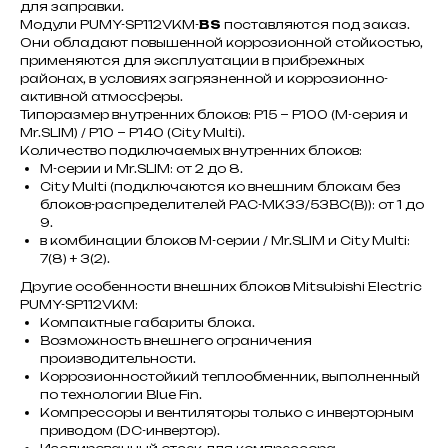
для заправки.
Модули PUMY-SP112VKM-
BS
поставляются под заказ.
Они обладают повышенной коррозионной стойкостью,
применяются для эксплуатации в прибрежных
районах, в условиях загрязненной и коррозионно-
активной атмосферы.
Типоразмер внутренних блоков: Р15 ~ Р100 (М-серия и
Mr.SLIM) / Р10 ~ Р140 (City Multi).
Количество подключаемых внутренних блоков:
M-серии и Mr.SLIM: от 2 до 8.
City Multi (подключаются ко внешним блокам без
блоков-распределителей PAC-MK33/53BC(B)): от 1 до
9.
в комбинации блоков M-серии / Mr.SLIM и City Multi:
7(8) + 3(2).
Другие особенности внешних блоков Mitsubishi Electric
PUMY-SP112VKM:
Компактные габариты блока.
Возможность внешнего ограничения
производительности.
Коррозионностойкий теплообменник, выполненный
по технологии Blue Fin.
Компрессоры и вентиляторы только с инверторным
приводом (DC-инвертор).