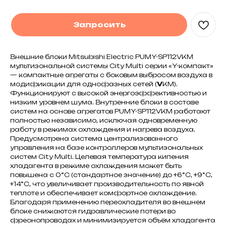
Запросить
Внешние блоки Mitsubishi Electric PUMY-SP112VKM
мультизональной системы City Multi серии «Y-компакт»
— компактные агрегаты с боковым выбросом воздуха в
модификации для однофазных сетей (
V
KM).
Функционируют с высокой энергоэффективностью и
низким уровнем шума. Внутренние блоки в составе
систем на основе агрегатов PUMY-SP112VKM работают
полностью независимо, исключая одновременную
работу в режимах охлаждения и нагрева воздуха.
Предусмотрена система централизованного
управления на базе контроллеров мультизональных
систем City Multi. Целевая температура кипения
хладагента в режиме охлаждения может быть
повышена с 0°С (стандартное значение) до +6°С, +9°С,
+14°С, что увеличивает производительность по явной
теплоте и обеспечивает комфортное охлаждение.
Благодаря применению переохладителя во внешнем
блоке снижаются гидравлические потери во
фреонопроводах и минимизируется объём хладагента