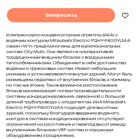
Запросить
Компрессорно-конденсаторные агрегаты (ККА) с
водяным контуром Mitsubishi Electric PQHY-P400YLM-A
серии «WY» предназначены для мультизональных
систем City Multi. Они являются альтернативой
традиционным внешним блокам с воздушными
теплообменниками. Объединяют в себе достоинства
водяных и фреоновых систем. Имеют небольшие
размеры и устанавливаются внутри зданий. Могут быть
размещены недалеко от внутренних блоков, к примеру,
на том же этаже. Такое взаимное расположение
блоков минимизирует потери производительности
системы кондиционирования, связанной с большой
длиной трубопровода с хладагентом. ККА Mitsubishi
Electric PQHY-P400YLM-A подходят для высотных
зданий, поскольку благодаря введению водяного
контура в системе кондиционирования отсутствуют
ограничения на расстояние и перепад высот между
внутренними блоками VRF-систем и наружным
оборудованием (градирнями).