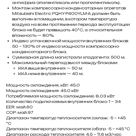
антифриз (этиленгликоль или пропиленгликоль).
Монтаж компрессорно-конденсаторных агрегатов
Mitsubishi Electric PQHY-P400YLM-A должен быть
выполнен в помещении, в котором температура
воздуха на всём протяжении периода эксплуатации
блока не будет превышать 40°С, а относительная
влажность — 80%.
Индекс установочной мощности внутренних блоков:
50 ~ 130% от индекса мощности компрессорно-
конденсаторного блока.
Суммарная длина магистрали хладагента: 500 м.
Максимальный перепад высот между блоками:
ККА выше внутренних — 50 м;
ККА ниже внутренних — 40 м.
Мощность охлаждения, кВт: 45.0
Мощность охлаждения: 45.0 кВт
Потребляемая мощность (охлаждение): 8.03 кВт
Количество подключаемых внутренних блоко: 1 ~ 34
EER: май.60
COP: май.97
Диапазон температур теплоносителя (охлаж: -5 ~ +45
°C
Диапазон температур теплоносителя (обогр: -5 ~ +45 °C
Диапазон расхода теплоносителя: 4.5 ~ 11.6 м3/час