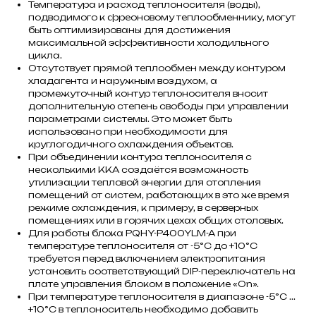
Температура и расход теплоносителя (воды),
подводимого к фреоновому теплообменнику, могут
быть оптимизированы для достижения
максимальной эффективности холодильного
цикла.
Отсутствует прямой теплообмен между контуром
хладагента и наружным воздухом, а
промежуточный контур теплоносителя вносит
дополнительную степень свободы при управлении
параметрами системы. Это может быть
использовано при необходимости для
круглогодичного охлаждения объектов.
При объединении контура теплоносителя с
несколькими ККА создаётся возможность
утилизации тепловой энергии для отопления
помещений от систем, работающих в это же время
режиме охлаждения, к примеру, в серверных
помещениях или в горячих цехах общих столовых.
Для работы блока PQHY-P400YLM-A при
температуре теплоносителя от -5°С до +10°С
требуется перед включением электропитания
установить соответствующий DIP-переключатель на
плате управления блоком в положение «On».
При температуре теплоносителя в диапазоне -5°С ...
+10°С в теплоноситель необходимо добавить