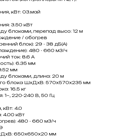
я, кВт: 03.май
я: 3.50 кВт
 блоками, перепад высо: 12 м
ждение / обогрев
нний блок): 29 - 38 дБ(А)
аждение): 480 - 660 м3/ч
ий ток: 8.6 A
сть): 6.35 мм
9.52 мм
у блоками, длина: 20 м
его блока ШxДxВ: 570x570x235 мм
а: 16.5 кг
 1~, 220-240 В, 50 Гц
кВт: 4.0
 4.00 кВт
грев): 480 - 660 м3/ч
9
xДxВ: 650x650x20 мм