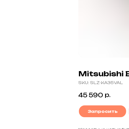
Mitsubishi 
SKU:
SLZ-KA35VAL
р.
45 590
Запросить