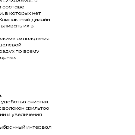
 SLZ-KA35VAL с
в составе
, в которых нет
 Компактный дизайн
авливать их в
режиме охлаждения,
 целевой
оздух по всему
торных
.
удобства очистки.
х волокон фильтра
и и увеличения
выбранный интервал