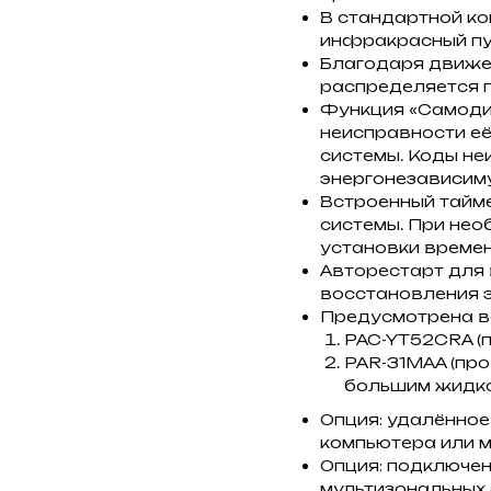
В стандартной ко
инфракрасный пу
Благодаря движе
распределяется 
Функция «Самодиа
неисправности её
системы. Коды не
энергонезависиму
Встроенный тайме
системы. При нео
установки времени
Авторестарт для
восстановления 
Предусмотрена в
PAC-YT52CRA (
PAR-31MAA (пр
большим жидко
Опция: удалённое
компьютера или м
Опция: подключен
мультизональных 