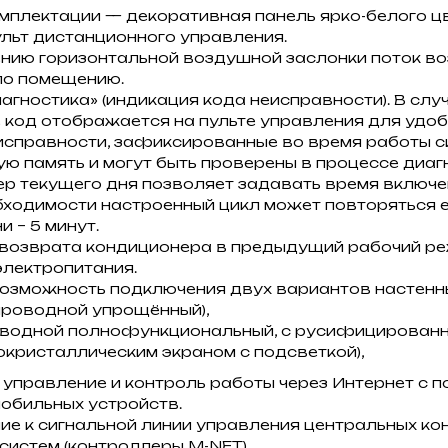
мплектации — декоративная панель ярко-белого ц
льт дистанционного управления.
нию горизонтальной воздушной заслонки поток в
по помещению.
гностика» (индикация кода неисправности). В слу
 код отображается на пульте управления для удо
исправности, зафиксированные во время работы си
ю память и могут быть проверены в процессе диаг
р текущего дня позволяет задавать время включе
бходимости настроенный цикл может повторяться 
 – 5 минут.
 возврата кондиционера в предыдущий рабочий р
электропитания.
озможность подключения двух вариантов настенны
проводной упрощённый),
оводной полнофункциональный, с русифицирован
кристаллическим экраном с подсветкой),
 управление и контроль работы через Интернет с 
обильных устройств.
ие к сигнальной линии управления центральных к
систем (контроллеры M-NET).