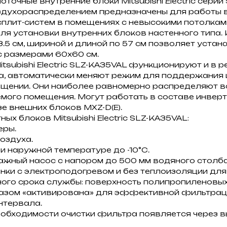
точные внутренние блоки Mitsubishi Electric серии
здухораспределением предназначены для работы 
сплит-систем в помещениях с невысокими потолками
ля установки внутренних блоков настенного типа.
.5 см, шириной и длиной по 57 см позволяет устан
с размерами 60x60 см.
itsubishi Electric SLZ-KA35VAL функционируют и в 
ва, автоматически меняют режим для поддержания
ещении. Они наиболее равномерно распределяют в
мого помещения. Могут работать в составе инвер
зе внешних блоков MXZ-D(E).
ых блоков Mitsubishi Electric SLZ-KA35VAL:
еры.
оздуха.
 наружной температуре до -10°С.
жный насос с напором до 500 мм водяного столба
ки с электроподогревом и без теплоизоляции для 
ого срока службы: поверхность полипропиленовы
азом «активирована» для эффективной фильтраци
нтервала.
еобходимости очистки фильтра появляется через 