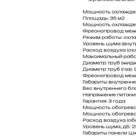
Мощность охлаждени
Площадь: 35 м2
Мощность охлаждени
Фреонопровод между
Режим работы: охла
Уровень шума (внутре
Расход воздуха (охл
Максимальный рабоч
Диаметр труб (жидко
Диаметр труб (газ): 
Фреонопровод межд
Габариты внутренн
Вес внутреннего блок
Напряжение питания:
Гарантия: 3 года
Мощность обогрева, 
Мощность обогрева:
Расход воздуха (обо
Уровень шума, дБ: 2
Габариты панели Ш