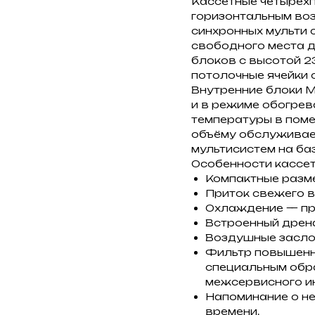
Кассетные четырёхпо
горизонтальным во
синхронных мульти 
свободного места д
блоков с высотой 23
потолочные ячейки 
Внутренние блоки M
и в режиме обогре
температуры в пом
объёму обслуживае
мультисистем на ба
Особенности кассетн
Компактные разм
Приток свежего в
Охлаждение — при
Встроенный дрена
Воздушные заслон
Фильтр повышенн
специальным обр
межсервисного и
Напоминание о н
времени.