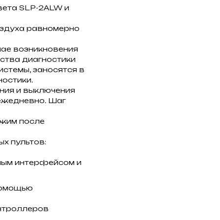
вета SLP-2ALW и
оздуха равномерно
чае возникновения
бства диагностики
стемы, заносятся в
ностики.
ния и выключения
ежедневно. Шаг
ежим после
х пультов:
ным интерфейсом и
помощью
онтроллеров