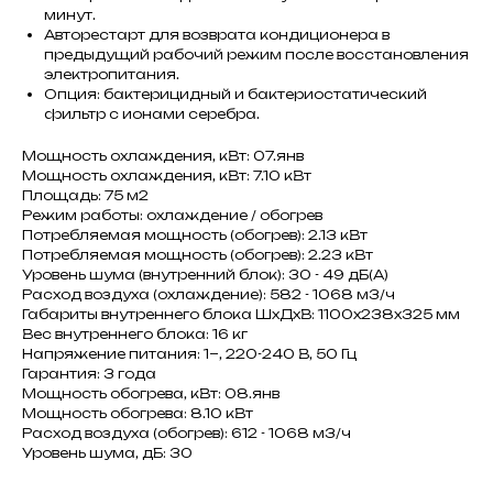
минут.
Авторестарт для возврата кондиционера в
предыдущий рабочий режим после восстановления
электропитания.
Опция: бактерицидный и бактериостатический
фильтр с ионами серебра.
Мощность охлаждения, кВт: 07.янв
Мощность охлаждения, кВт: 7.10 кВт
Площадь: 75 м2
Режим работы: охлаждение / обогрев
Потребляемая мощность (обогрев): 2.13 кВт
Потребляемая мощность (обогрев): 2.23 кВт
Уровень шума (внутренний блок): 30 - 49 дБ(А)
Расход воздуха (охлаждение): 582 - 1068 м3/ч
Габариты внутреннего блока ШxДxВ: 1100x238x325 мм
Вес внутреннего блока: 16 кг
Напряжение питания: 1~, 220-240 В, 50 Гц
Гарантия: 3 года
Мощность обогрева, кВт: 08.янв
Мощность обогрева: 8.10 кВт
Расход воздуха (обогрев): 612 - 1068 м3/ч
Уровень шума, дБ: 30