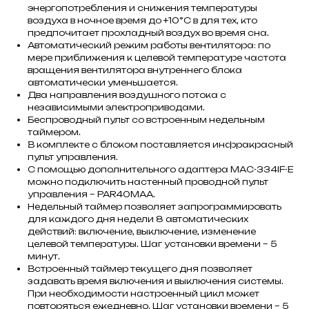
энергопотребления и снижения температуры
воздуха в ночное время до +10°С в для тех, кто
предпочитает прохладный воздух во время сна.
Автоматический режим работы вентилятора: по
мере приближения к целевой температуре частота
вращения вентилятора внутреннего блока
автоматически уменьшается.
Два направления воздушного потока с
независимыми электроприводами.
Беспроводный пульт со встроенным недельным
таймером.
В комплекте с блоком поставляется инфракрасный
пульт управления.
С помощью дополнительного адаптера MAC-334IF-E
можно подключить настенный проводной пульт
управления – PAR40MAA.
Недельный таймер позволяет запрограммировать
для каждого дня недели 8 автоматических
действий: включение, выключение, изменение
целевой температуры. Шаг установки времени – 5
минут.
Встроенный таймер текущего дня позволяет
задавать время включения и выключения системы.
При необходимости настроенный цикл может
повторяться ежедневно. Шаг установки времени – 5