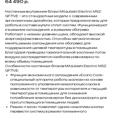
64 490
р.
Настенные внутренние блоки Mitsubishi Electric MSZ-
GF71VE – это стандартные модели с современным
эргономичным дизайном, которые предназначены для
работы в составе мульти сплит-систем. Функционируют
и в режиме охлаждения, и в режиме обогрева.
Работают с низким уровнем шума, обладают высокой
энергоэффективностью. Способны автоматически
менять режим (охлаждения или обогрева) для
поддержания целевой температуры в помещении.
Благодаря приводам горизонтальной заслонки поток
воздуха распределяется наиболее равномерно по
всему объёму помещения.
Особенности настенных блоков Mitsubishi Electric MSZ-
GF71VE:
Функция экономичного охлаждения «Econo Cool»:
специальный алгоритм работы жалюзи на основе
программного управления микропроцессором в
зависимости от температуры испарителя и текущей
температуры в помещении для снижения
потребления электроэнергии без дискомфорта для
присутствующих в помещении людей.
Режим «I save» позволяет одним нажатием кнопки
перевести систему в режим пониженного