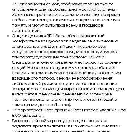
неисправности её код отображается на пульте
управления для удобства диагностики системы.
Коды неисправности, зафиксированные во время
работы системы, заносятся в энергонезависимую
память и могут быть проверены в процессе
диагностики.
Опция: датчик «3D I-See», обеспечивающий
комфортное воздухораспределение и экономию
электроэнергии. Данный датчик фиксирует
излучение в инфракрасном диапазоне, измеряя
температуру в разных точках помещения и
благодаря этому определяя место расположения
людей. На основе получаемых данных работают
режимы автоматического отклонения / наведения
воздушного потока, режим энергосбережения,
экономичный режим, регулируется направление
воздушного потока для выравнивания температуры,
включается дежурный режим или система же
полностью отключается (при отсутствии людей в
помещении дольше 1 часа).
Напор встроенного дренажного насоса увеличен до
850 мм вод. ст.
Встроенный таймер текущего дня позволяет
задавать время включения и выключения системы.
При необходимости настроенный цикл может