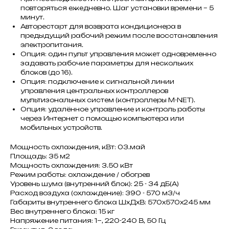
повторяться ежедневно. Шаг установки времени – 5
минут.
Авторестарт для возврата кондиционера в
предыдущий рабочий режим после восстановления
электропитания.
Опция: один пульт управления может одновременно
задавать рабочие параметры для нескольких
блоков (до 16).
Опция: подключение к сигнальной линии
управления центральных контроллеров
мультизональных систем (контроллеры M-NET).
Опция: удалённое управление и контроль работы
через Интернет с помощью компьютера или
мобильных устройств.
Мощность охлаждения, кВт: 03.май
Площадь: 35 м2
Мощность охлаждения: 3.50 кВт
Режим работы: охлаждение / обогрев
Уровень шума (внутренний блок): 25 - 34 дБ(А)
Расход воздуха (охлаждение): 390 - 570 м3/ч
Габариты внутреннего блока ШxДxВ: 570x570x245 мм
Вес внутреннего блока: 15 кг
Напряжение питания: 1~, 220-240 В, 50 Гц