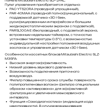
панель Mitsubishi Electric SLP-2FAL.
Пульт управления приобретается отдельно:
PAC-YT52CRA (проводной упрощённый),
PAR-40MAA (проводной полнофункциональный, с
поддержкой датчика «3D I-See»,
русифицированным интерфейсом и большим
жидкокристаллическим экраном с подсветкой),
PARSL100A-E (беспроводный, с подсветкой экрана,
встроенным недельным таймером, с точностью
установки температуры 0.5°С, с возможностью
индивидуальной настройки положения воздушных
заслонок и управления датчиком «3D I-See»).
Особенности кассетных блоков Mitsubishi Electric SLZ-
M35FA:
Высокая энергоэффективность.
Низкий уровень звукового давления.
Возможность подключения приточного
воздуховода.
Фильтр повышенного срока службы: поверхность
полипропиленовых волокон фильтра специальным
образом «активирована» для эффективной
фильтрации и увеличения межсервисного
интервала.
Функция «Самодиагностика» (индикация кода
неисправности). В случае возникновения