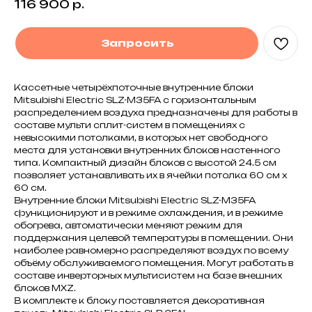
116 900
р.
Запросить
Кассетные четырёхпоточные внутренние блоки
Mitsubishi Electric SLZ-M35FA с горизонтальным
распределением воздуха предназначены для работы в
составе мульти сплит-систем в помещениях с
невысокими потолками, в которых нет свободного
места для установки внутренних блоков настенного
типа. Компактный дизайн блоков с высотой 24.5 см
позволяет устанавливать их в ячейки потолка 60 см x
60 см.
Внутренние блоки Mitsubishi Electric SLZ-M35FA
функционируют и в режиме охлаждения, и в режиме
обогрева, автоматически меняют режим для
поддержания целевой температуры в помещении. Они
наиболее равномерно распределяют воздух по всему
объёму обслуживаемого помещения. Могут работать в
составе инверторных мультисистем на базе внешних
блоков MXZ.
В комплекте к блоку поставляется декоративная