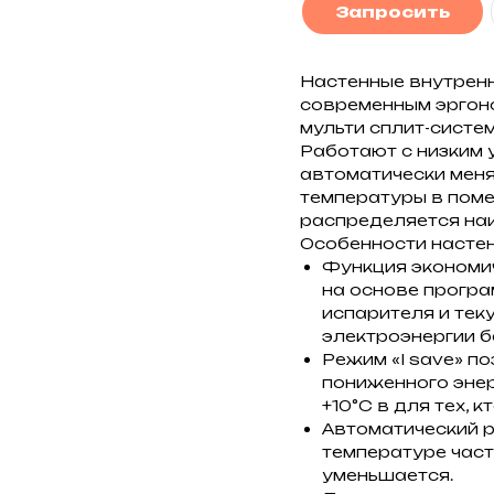
Запросить
Настенные внутренни
современным эргон
мульти сплит-систе
Работают с низким
автоматически меня
температуры в поме
распределяется на
Особенности настенн
Функция экономич
на основе прогр
испарителя и те
электроэнергии 
Режим «I save» п
пониженного энер
+10°С в для тех, 
Автоматический р
температуре час
уменьшается.