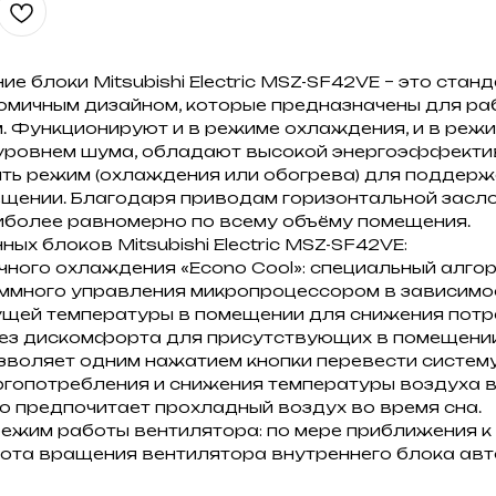
е блоки Mitsubishi Electric MSZ-SF42VE – это стан
омичным дизайном, которые предназначены для ра
м. Функционируют и в режиме охлаждения, и в режи
 уровнем шума, обладают высокой энергоэффекти
ть режим (охлаждения или обогрева) для поддер
щении. Благодаря приводам горизонтальной засло
иболее равномерно по всему объёму помещения.
ых блоков Mitsubishi Electric MSZ-SF42VE:
ного охлаждения «Econo Cool»: специальный алго
аммного управления микропроцессором в зависимо
кущей температуры в помещении для снижения пот
без дискомфорта для присутствующих в помещени
озволяет одним нажатием кнопки перевести систем
гопотребления и снижения температуры воздуха в
кто предпочитает прохладный воздух во время сна.
ежим работы вентилятора: по мере приближения к
тота вращения вентилятора внутреннего блока ав