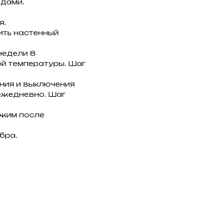
дами.
я.
ить настенный
недели 8
ой температуры. Шаг
ния и выключения
ежедневно. Шаг
ежим после
бра.