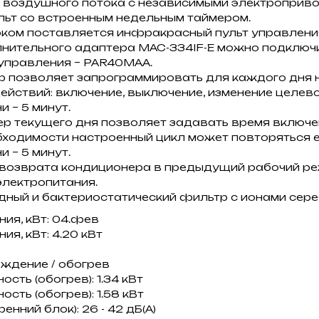
 воздушного потока с независимыми электроприво
льт со встроенным недельным таймером.
оком поставляется инфракрасный пульт управлени
нительного адаптера MAC-334IF-E можно подключ
управления – PAR40MAA.
р позволяет запрограммировать для каждого дня 
ействий: включение, выключение, изменение целев
 – 5 минут.
р текущего дня позволяет задавать время включе
бходимости настроенный цикл может повторяться 
 – 5 минут.
 возврата кондиционера в предыдущий рабочий р
электропитания.
дный и бактериостатический фильтр с ионами сере
ия, кВт: 04.фев
я, кВт: 4.20 кВт
ждение / обогрев
ть (обогрев): 1.34 кВт
ть (обогрев): 1.58 кВт
нний блок): 26 - 42 дБ(А)