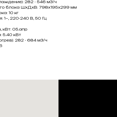
аждение): 282 - 546 м3/ч
его блока ШxДxВ: 798x195x299 мм
ка: 10 кг
 1~, 220-240 В, 50 Гц
 кВт: 05.апр
 5.40 кВт
грев): 282 - 684 м3/ч
6