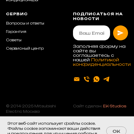
СЕРВИС
ПОДПИСАТЬСЯ НА
НОВОСТИ
Вопросы и ответы
Гарантия
Советы
Заполняя форму на
Сервисный центр
сайте вы
соглашаетесь с
нашей
Политикой
конфиденциальности
© 2014-2025 Mitsubishi
Сайт сделан:
EK-Studios
Electric Москва
Этот веб-сайт использует файлы cookie.
Файлы cookie запоминают ваши действия
OK
Запросить
и предпочтения для улучшения работы в