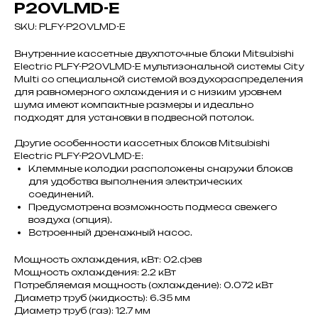
P20VLMD-E
SKU:
PLFY-P20VLMD-E
Внутренние кассетные двухпоточные блоки Mitsubishi
Electric PLFY-P20VLMD-E мультизональной системы City
Multi со специальной системой воздухораспределения
для равномерного охлаждения и с низким уровнем
шума имеют компактные размеры и идеально
подходят для установки в подвесной потолок.
Другие особенности кассетных блоков Mitsubishi
Electric PLFY-P20VLMD-E:
Клеммные колодки расположены снаружи блоков
для удобства выполнения электрических
соединений.
Предусмотрена возможность подмеса свежего
воздуха (опция).
Встроенный дренажный насос.
Мощность охлаждения, кВт: 02.фев
Мощность охлаждения: 2.2 кВт
Потребляемая мощность (охлаждение): 0.072 кВт
Диаметр труб (жидкость): 6.35 мм
Диаметр труб (газ): 12.7 мм