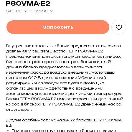
P80VMA-E2
SKU:
PEFY-P80VMA-E2
Запросить
Внутренние канальные блоки среднего статического
давления Mitsubishi Electric PEFY-P80VMA-E2
предназначены для скрытого монтажа в гостиницах,
бизнес-центрах, торговых центрах, банках и т.д. В
данных блоках предусмотрена возможность
изменения расхода воздуха внешним аналоговым
сигналом 0-10 В для реализации VAV-систем (с
регулируемым расходом воздуха) с помощью
организации взаимодействия с воздушными
заслонками, управляемыми датчиками температуры.
Блоки PEFY-P80VMA-E2 имеют встроенный дренажный
насос, в блоках PEFY-P80VMA
L
-E2 дренажный насос
отсутствует.
Другие особенности канальных блоков PEFY-P80VMA-
E2:
Температура воздуха на выходе блока в режиме