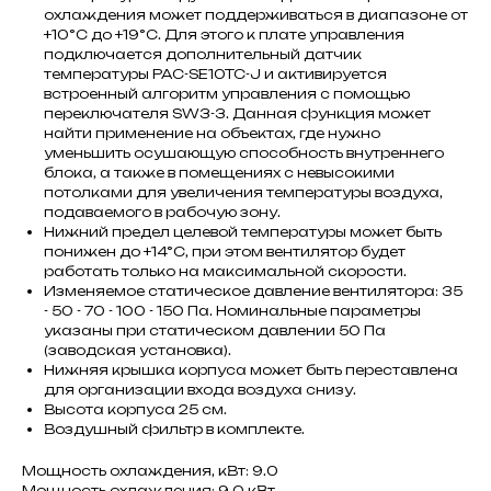
охлаждения может поддерживаться в диапазоне от
+10°С до +19°С. Для этого к плате управления
подключается дополнительный датчик
температуры PAC-SE10TC-J и активируется
встроенный алгоритм управления с помощью
переключателя SW3-3. Данная функция может
найти применение на объектах, где нужно
уменьшить осушающую способность внутреннего
блока, а также в помещениях с невысокими
потолками для увеличения температуры воздуха,
подаваемого в рабочую зону.
Нижний предел целевой температуры может быть
понижен до +14°C, при этом вентилятор будет
работать только на максимальной скорости.
Изменяемое статическое давление вентилятора: 35
- 50 - 70 - 100 - 150 Па. Номинальные параметры
указаны при статическом давлении 50 Па
(заводская установка).
Нижняя крышка корпуса может быть переставлена
для организации входа воздуха снизу.
Высота корпуса 25 см.
Воздушный фильтр в комплекте.
Мощность охлаждения, кВт: 9.0
Мощность охлаждения: 9.0 кВт