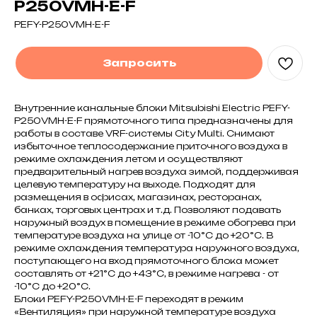
P250VMH-E-F
PEFY-P250VMH-E-F
Запросить
Внутренние канальные блоки Mitsubishi Electric PEFY-
P250VMH-E-F прямоточного типа предназначены для
работы в составе VRF-системы City Multi. Снимают
избыточное теплосодержание приточного воздуха в
режиме охлаждения летом и осуществляют
предварительный нагрев воздуха зимой, поддерживая
целевую температуру на выходе. Подходят для
размещения в офисах, магазинах, ресторанах,
банках, торговых центрах и т.д. Позволяют подавать
наружный воздух в помещение в режиме обогрева при
температуре воздуха на улице от -10°C до +20°C. В
режиме охлаждения температура наружного воздуха,
поступающего на вход прямоточного блока может
составлять от +21°С до +43°С, в режиме нагрева - от
-10°С до +20°С.
Блоки PEFY-P250VMH-E-F переходят в режим
«Вентиляция» при наружной температуре воздуха