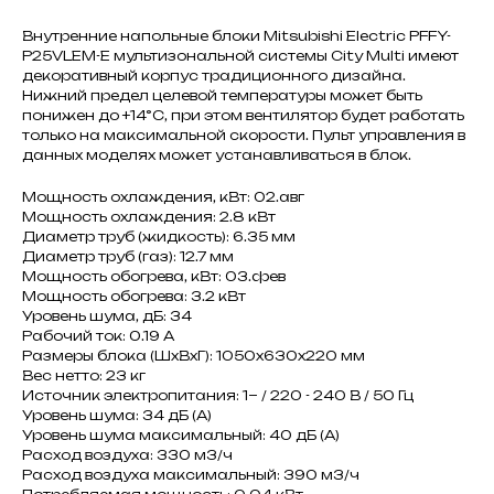
Внутренние напольные блоки Mitsubishi Electric PFFY-
P25VLEM-E мультизональной системы City Multi имеют
декоративный корпус традиционного дизайна.
Нижний предел целевой температуры может быть
понижен до +14°C, при этом вентилятор будет работать
только на максимальной скорости. Пульт управления в
данных моделях может устанавливаться в блок.
Мощность охлаждения, кВт: 02.авг
Мощность охлаждения: 2.8 кВт
Диаметр труб (жидкость): 6.35 мм
Диаметр труб (газ): 12.7 мм
Мощность обогрева, кВт: 03.фев
Мощность обогрева: 3.2 кВт
Уровень шума, дБ: 34
Рабочий ток: 0.19 A
Размеры блока (ШxВxГ): 1050x630x220 мм
Вес нетто: 23 кг
Источник электропитания: 1~ / 220 - 240 В / 50 Гц
Уровень шума: 34 дБ (А)
Уровень шума максимальный: 40 дБ (А)
Расход воздуха: 330 м3/ч
Расход воздуха максимальный: 390 м3/ч